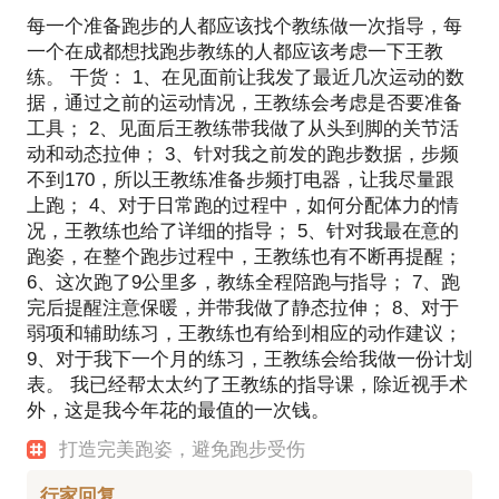
每一个准备跑步的人都应该找个教练做一次指导，每
会越低；
一个在成都想找跑步教练的人都应该考虑一下王教
快步频更容易产生惯性，更能节省体能；
练。 干货： 1、在见面前让我发了最近几次运动的数
小步快频上下坡优势尤其明显
据，通过之前的运动情况，王教练会考虑是否要准备
三．案例 短时间内迅速纠正，快速提高（10公里50分
工具； 2、见面后王教练带我做了从头到脚的关节活
+快速到46分）
动和动态拉伸； 3、针对我之前发的跑步数据，步频
http://mp.weixin.qq.com/s/D1RW5Ej5E89OjCu-
不到170，所以王教练准备步频打电器，让我尽量跟
上跑； 4、对于日常跑的过程中，如何分配体力的情
况，王教练也给了详细的指导； 5、针对我最在意的
跑姿，在整个跑步过程中，王教练也有不断再提醒；
6、这次跑了9公里多，教练全程陪跑与指导； 7、跑
完后提醒注意保暖，并带我做了静态拉伸； 8、对于
弱项和辅助练习，王教练也有给到相应的动作建议；
9、对于我下一个月的练习，王教练会给我做一份计划
表。 我已经帮太太约了王教练的指导课，除近视手术
外，这是我今年花的最值的一次钱。
打造完美跑姿，避免跑步受伤
行家回复