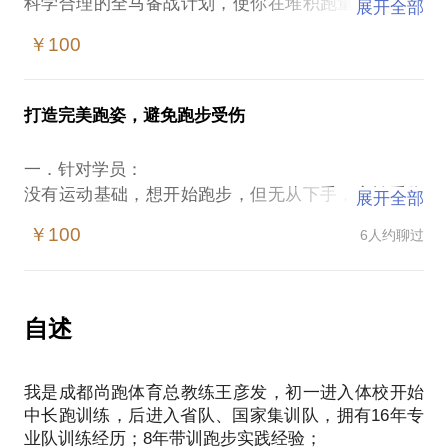
科学合理的全马备战计划，使你在堆积跑量、储备体
展开全部
能的同时，心肺功能、核心力量、肌肉关节力量都得
￥100
到强化。加之科学的跑量搭配，使你肌肉耐力变得更
强，合理的比赛战术让备战更加省力，科学专业的训
打造完美跑姿，避免跑步受伤
一．针对学员：
没有运动基础，想开始跑步，但无从下手，害怕受伤
展开全部
者；
￥100
6人约聊过
已经开始跑步，但觉得自己跑步姿势存在问题或者成
绩很难提高者；
有一定基础，但不知道如何跑步更加节约体能跑者；
一直在犹豫到底前脚掌跑还是脚跟跑的跑者；
自述
跑步内外八字跑者；
跑步左右力量不均衡、高低肩跑者；
我是成都尚跑体育总教练王彦发，初一进入体校开始
身体过度前倾或后仰跑者
中长跑训练，后进入省队、国家集训队，拥有16年专
二．跑姿教学要点 跑姿是开启跑步的重要部分，打造
业队训练经历；8年带训跑步实践经验；
良好跑姿可以使其高效运动，同时避免伤病。