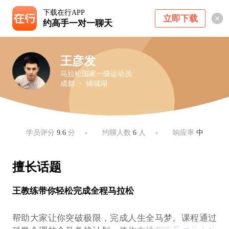
下载在行APP
立即下载
约高手一对一聊天
王彦发
马拉松国家一级运动员
成都 ・ 锦城湖
学员评分
9.6
分
约聊人数
6
人
响应率
中
擅长话题
王教练带你轻松完成全程马拉松
帮助大家让你突破极限，完成人生全马梦。课程通过