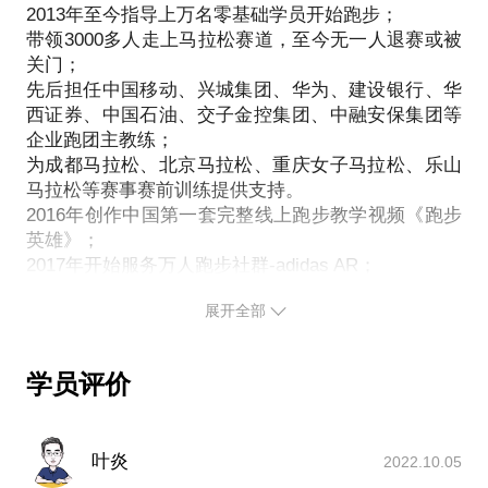
2013年至今指导上万名零基础学员开始跑步；
摆臂是跑步过程中最容易被忽视的部分，却是相对重
带领3000多人走上马拉松赛道，至今无一人退赛或被
要的一部分，摆臂的目的不完全是为了获力，最重要
关门；
的一点是决定你身体的平衡，为什么人在走独木桥的
先后担任中国移动、兴城集团、华为、建设银行、华
时候喜欢把手平行打开？就是为了使身体获得平衡，
西证券、中国石油、交子金控集团、中融安保集团等
跑步也是一样，如果两边的摆臂超出了中心线，另一
企业跑团主教练；
侧就会产生代偿，身体就会失去平衡，上身失去平
为成都马拉松、北京马拉松、重庆女子马拉松、乐山
衡，整个身体就会受到印象；
马拉松等赛事赛前训练提供支持。
跑步的时候肩部为什么要自然外展？
2016年创作中国第一套完整线上跑步教学视频《跑步
英雄》；
可以促使你的摆臂获得平衡；
2017年开始服务万人跑步社群-adidas AR；
肩部外展胸腔打开可以帮助你获得更多氧份 ；
2018年尚跑体育运动中心开业；
肩部外展腰腹部自然收紧，腹部参与运动核心用力，
展开全部
2019年带领成都63人参加北马AR赛中赛，以62人PB
消耗增加，代谢加快
3.为什么先练步频，而不是步幅？ 如果你认真观察，
你会发现，受伤最多的基本都是大步幅的跑者，步幅
学员评价
大，消耗就大，这是众所周知的，那么小步快频有什
么好处呢？
步频快触地时间就会短一些，与地面接触的时间越
叶炎
2022.10.05
短，受到的冲击力与摩擦力就会越小，受伤的几率就