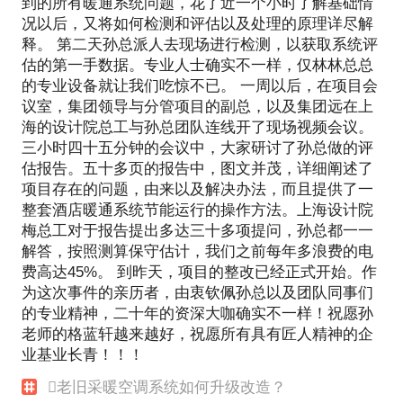
到的所有暖通系统问题，花了近一个小时了解基础情
况以后，又将如何检测和评估以及处理的原理详尽解
释。 第二天孙总派人去现场进行检测，以获取系统评
估的第一手数据。专业人士确实不一样，仅林林总总
的专业设备就让我们吃惊不已。 一周以后，在项目会
议室，集团领导与分管项目的副总，以及集团远在上
海的设计院总工与孙总团队连线开了现场视频会议。
三小时四十五分钟的会议中，大家研讨了孙总做的评
估报告。五十多页的报告中，图文并茂，详细阐述了
项目存在的问题，由来以及解决办法，而且提供了一
整套酒店暖通系统节能运行的操作方法。上海设计院
梅总工对于报告提出多达三十多项提问，孙总都一一
解答，按照测算保守估计，我们之前每年多浪费的电
费高达45%。 到昨天，项目的整改已经正式开始。作
为这次事件的亲历者，由衷钦佩孙总以及团队同事们
的专业精神，二十年的资深大咖确实不一样！祝愿孙
老师的格蓝轩越来越好，祝愿所有具有匠人精神的企
业基业长青！！！
老旧采暖空调系统如何升级改造？