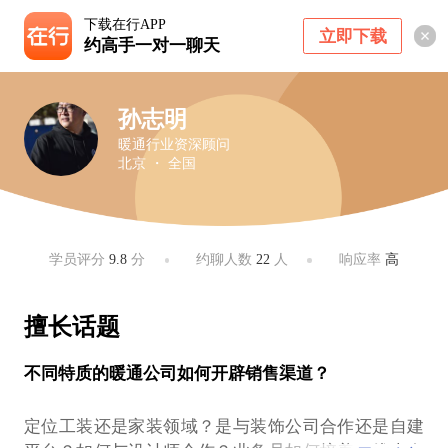
下载在行APP
立即下载
约高手一对一聊天
孙志明
暖通行业资深顾问
北京 ・ 全国
学员评分
9.8
分
约聊人数
22
人
响应率
高
擅长话题
不同特质的暖通公司如何开辟销售渠道？
定位工装还是家装领域？是与装饰公司合作还是自建