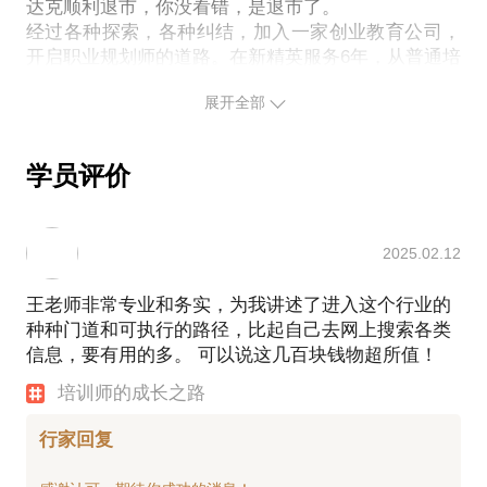
达克顺利退市，你没看错，是退市了。
经过各种探索，各种纠结，加入一家创业教育公司，
开启职业规划师的道路。在新精英服务6年，从普通培
训师起步，历任企业应用研发总监，企业项目合伙
展开全部
人，在生涯规划领域里唯一一个靠培训年入百万的讲
师。
目前实现自由职业状态，一个月工作10天休息20天。
学员评价
工作的时间主要是讲课，休息的时间录抖音，写文
章，帮朋友策划一些培训项目。
2012年8月-2015年9月，北京大学，心理学硕士（在
2025.02.12
职研究生）
2003年9月-2007年7月，甘肃农业大学，英语专业，
王老师非常专业和务实，为我讲述了进入这个行业的
本科（全日制）
种种门道和可执行的路径，比起自己去网上搜索各类
2011年 国家认证企业培训师（二级）
信息，要有用的多。 可以说这几百块钱物超所值！
2012年 国家首批认证职业规划师（人保部）
培训师的成长之路
2008年-2010年，加入铭万智达，从销售做起，经历
行家回复
培训讲师，培训经理，区域培训总监，管理广东区4家
分公司的培训部门，系统学习和实践了电销团队的培