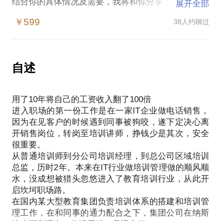
结合你的具体情况及需要，我将和你分享：
展开全部
1.企业内训师的最佳职业发展路径
￥599
38人约聊过
2.什么时候适合做自由讲师
3.B端培训师和C端培训师的不同职业发展策略
自述
用了10年将自己的工资收入翻了100倍
进入职场的第一份工作是在一家IT企业做电话销售，
因为在见客户的时候遇到同事被狗咬，遂下定决心离
开销售岗位，转岗至培训讲师，挣钱少是其次，安全
很重要。
从普通培训师到分公司培训经理，到总公司区域培训
总监，历时2年。本来在IT行业做培训管理做的顺风顺
水，没成想被猎头忽悠进入了教育培训行业，从此开
启坎坷职场路。
在国内某大型教育集团负责培训体系的搭建和培训管
理工作，在和同事的通力配合之下，集团公司在纳斯