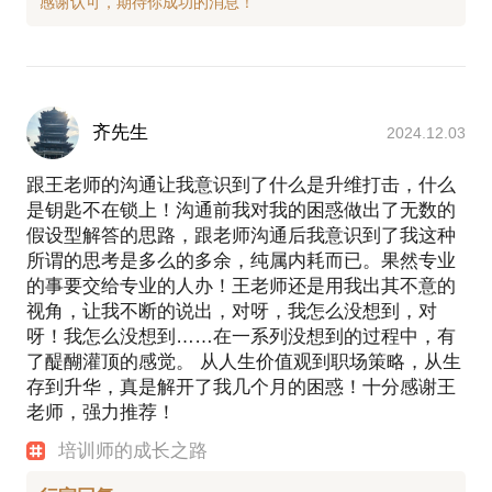
训体系搭建。
2010年-2012年，加入环球天下教育集团（环球雅
思）任集团公司培训经理。从新员工培训到集团高管
培训，从理论到实践全部体验了一遍。
2012年-2018年，新精英生涯教育，以培训师和咨询
齐先生
2024.12.03
师的身份加入，职业规划师认证班的主研发，主讲。
后来独立研发了企业生涯版权课，此项目成为新精英
跟王老师的沟通让我意识到了什么是升维打击，什么
评分最高，利润率最高的项目。后担任企业应用研发
是钥匙不在锁上！沟通前我对我的困惑做出了无数的
总监，企业项目合伙人。
假设型解答的思路，跟老师沟通后我意识到了我这种
2018年至今，自由职业者
所谓的思考是多么的多余，纯属内耗而已。果然专业
行家A：我曾在企业中既做过甲方的培训经理，培训
的事要交给专业的人办！王老师还是用我出其不意的
总监。又做过乙方的培训讲师，项目负责人。对企业
视角，让我不断的说出，对呀，我怎么没想到，对
内的培训体系搭建，培训项目组成非常了解。在培训
呀！我怎么没想到……在一系列没想到的过程中，有
领域尤其对甲方要什么，乙方怕什么非常清楚。参与
了醍醐灌顶的感觉。 从人生价值观到职场策略，从生
的项目有新浪A+经理人，百度时令必杀技，上海通用
存到升华，真是解开了我几个月的困惑！十分感谢王
动力总成员工成长与发展，惠普职业发展课等。
老师，强力推荐！
行家B：在新精英期间，职业规划师认证班主研发，
同时独自研发了新精英满意度，利润率都最高的项
培训师的成长之路
目，企业生涯版权课。对于如何开发一个课程，并将