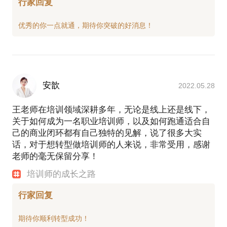
课程打磨为成型的产品有自己的见解。
行家回复
行家C：在新精英同时负责讲师的培养和训练，对于
如何搭建讲师的培养和薪酬体系非常了解。同时精通
如何将一名授课小白培养成熟练讲师。
行家D：对培训师的职业路径非常熟悉。无论是走个
人市场还是走企业市场，如何包装和打磨自己的品牌
及个人课程有独到见解。
职业规划师
安歆
2022.05.28
国家认证企业培训师
人力资源专家
王老师在培训领域深耕多年，无论是线上还是线下，
关于如何成为一名职业培训师，以及如何跑通适合自
己的商业闭环都有自己独特的见解，说了很多大实
话，对于想转型做培训师的人来说，非常受用，感谢
老师的毫无保留分享！
培训师的成长之路
行家回复