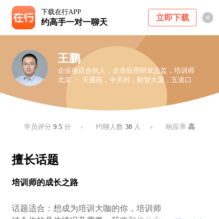
下载在行APP
立即下载
约高手一对一聊天
王鹏
企业项目合伙人，企业应用研发总监，培训师
北京 ・ 天通苑，中关村，财智大厦，五道口
学员评分
9.5
分
约聊人数
38
人
响应率
高
擅长话题
培训师的成长之路
话题适合：想成为培训大咖的你，培训师