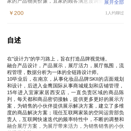
家的产品物美价廉，宜家的顾客满意度调查，商城活
展开全部
力，数据化管理，运营中的设计支持都是重要的工
￥200
1人约聊过
具。
如何打造属于你的“宜家效应“展厅呢？我们将从顾客
群体，商品分类，运营数据的基础上，结合现状，为
店面引流，展厅活力，展厅体验等多维度提升展厅业
自述
在"设计力"的学习路上，旨在打造品牌视觉锤。
融合产品设计，产品展示，展厅活力，展厅氛围，流
程管理，数据分析为一体的全链路设计师。
10毕业后，在南京，从事化妆品品牌SKII的店面规划
和设计，后进入金鹰国际从事商城规划和店铺管理，
15年进入宜家家居西安店，一直负责区域的商品陈
列，每天都和商品密切接触，提供更多更好的展示方
案，为销售的小伙伴提供展示解决方案，建立了多维
度的商品解决方案；现任互联网家装的空间运营部负
责人，互联网快速迭代的频率特性中，不断的调整和
融合展厅方案，为展厅带来活力，为销售销售的小伙