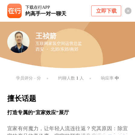
下载在行APP
立即下载
约高手一对一聊天
王祯箭
互联网家装空间运营总监
西安 ・ 北郊/东郊/南郊
学员评分
-
分
约聊人数
1
人
响应率
中
擅长话题
打造专属的“宜家效应”展厅
宜家有何魔力，让年轻人流连往返？究其原因：除宜