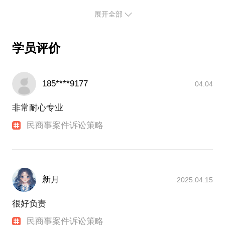
法律培训
展开全部
职业经历：
2010年7月就职于北京市通州区人民法院，担任民事
审判一职。
学员评价
2015年12月就职于北京众再成律师事务所，担任律师
一职至今。
项目经历：
185****9177
04.04
办理过大量民商事案件，中国裁判文书网收录案例近
五百篇。
非常耐心专业
所获奖项：
民商事案件诉讼策略
新月
2025.04.15
很好负责
民商事案件诉讼策略