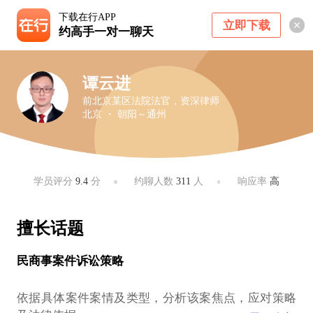
下载在行APP
立即下载
约高手一对一聊天
谭云进
前北京某区法院法官，资深律师
北京 ・ 朝阳～通州
学员评分
9.4
分
约聊人数
311
人
响应率
高
擅长话题
民商事案件诉讼策略
依据具体案件案情及类型，分析该案焦点，应对策略