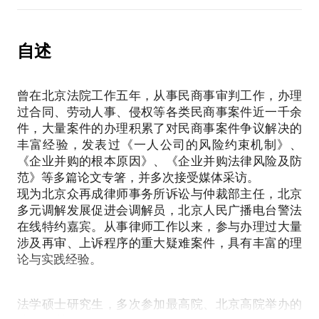
表平台观点，平台对话题内容不予担保，烦请知悉。
【在行郑重提示】：此话题内容仅为该行家在法律领
域的个人经验、意见或观点，仅供学员参考使用，亦
自述
不具有任何法律效力。如您需要聘请律师，在行建议
您通过正式途径签订相关的律师代理合同、顾问合同
曾在北京法院工作五年，从事民商事审判工作，办理
或其他形式的聘用合同。本话题内容及行家观点不代
过合同、劳动人事、侵权等各类民商事案件近一千余
表平台观点，平台对话题内容不予担保，烦请知悉。
件，大量案件的办理积累了对民商事案件争议解决的
丰富经验，发表过《一人公司的风险约束机制》、
《企业并购的根本原因》、《企业并购法律风险及防
范》等多篇论文专箸，并多次接受媒体采访。
现为北京众再成律师事务所诉讼与仲裁部主任，北京
多元调解发展促进会调解员，北京人民广播电台警法
在线特约嘉宾。从事律师工作以来，参与办理过大量
涉及再审、上诉程序的重大疑难案件，具有丰富的理
论与实践经验。
法学硕士研究生，多次参加最高院、北京高院举办的