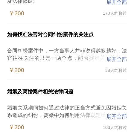
及法律依据。
展开全部
￥200
170人约聊过
【在行郑重提示】：此话题内容仅为该行家在法律领
域的个人经验、意见或观点，仅供学员参考使用，亦
不具有任何法律效力。如您需要聘请律师，在行建议
如何找准法官对合同纠纷案件的关注点
您通过正式途径签订相关的律师代理合同、顾问合同
或其他形式的聘用合同。本话题内容及行家观点不代
合同纠纷案件中，一方当事人并非说得越多越好，法
表平台观点，平台对话题内容不予担保，烦请知悉。
官往往关注的只是一两个点，能否找准关注点并说
展开全部
到“点”上，是合同纠纷案件取胜的关键。在法院期
￥200
38人约聊过
间，我审理过大量涉及房屋买卖，租赁，股权转让等
合同纠纷案件，了解合同纠纷案件法院相关内部指导
意见，希望可以为您提供必要的帮助。
婚姻及离婚案件相关法律问题
【在行郑重提示】：此话题内容仅为该行家在法律领
婚姻关系期间如何通过法律的正当方式避免因婚姻关
域的个人经验、意见或观点，仅供学员参考使用，亦
系造成的纠纷，离婚中如何利用法律规定维护自身合
展开全部
不具有任何法律效力。如您需要聘请律师，在行建议
法权益，我将依据多年审判涉婚姻案件及代理离婚案
您通过正式途径签订相关的律师代理合同、顾问合同
￥200
103人约聊过
件的经验为你一一道来。
或其他形式的聘用合同。本话题内容及行家观点不代