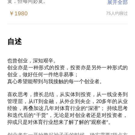
复，但每问必复。
展开全部
￥1980
75人约聊过
疫情放开了，消费却很低迷，体育行业似乎没有触底
反弹，但不可否已经在缓慢的恢复过程了，而且属于
众多行业中恢复的还算不错的，请问——
1）2023年疫情全面放开究竟对于2024年的体育产业
自述
影响几何？
2）双减的严规落地对于体育培训行业来说是危大于机
也曾创业，深知艰辛。
还是机大于危？
创业亦是一种形式的投资，投资亦是另外一种形式的
3）《体育强国健身纲要》、“体育十四五规划”、“体
创业，做好任何一件绝非易事；
教融合”，我们究竟如何去看到其中的机会？
真心希望能帮到与我接触的每一个创业者。
从2014年底46号文发布以来，我一直在这个行业里的
喜欢思考，擅长总结，从实体到投资，从一线业务到
摸爬滚打，每天和至少3~5名体育行业的创业者交
管理层，从IT到金融，从外企到央企，20多年的从业
流，深度陪伴了数十家体育优秀企业，近10年的行业
经验，再叠加这几年对体育行业的“深潜”； 持续思考
重度探索，和创业者一起去面对很多有价值的挑战与
和迭代后的“干货”，无论是对创业者还是对投资者，
思考，尤其是疫情这几年——
抑或只是对体育行业想来了解了解的”观察者“。
* 体育是个慢行业吗？