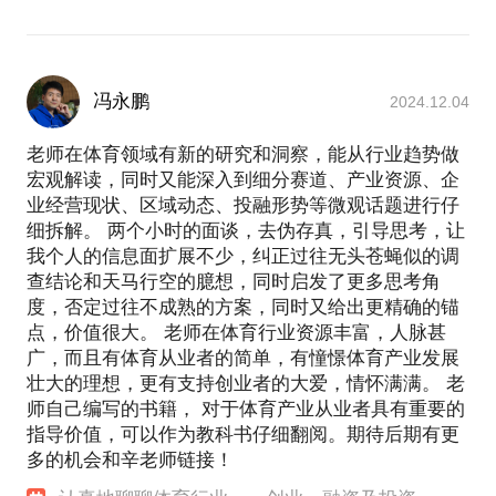
——体育，体育！
不管怎样，希望我们建立亦师亦友亦同行的关系，未
体育这个垂直赛道目前资产证券化率很低，巨大的行
来相互支持，体育这份事业才能走得更远。
业规模、非常多的细分赛道、内容为王的百家争鸣机
冯永鹏
会，将来一定会是产生上市公司最多的领域，我也衷
2024.12.04
列出一些抛砖引玉的内容，切记一定带着问题来交
心希望选择了这两条赛道的创业者、投资者更能看清
流、思考和辩论。
行业内在增长逻辑，在高速增长的行业中借好势，一
老师在体育领域有新的研究和洞察，能从行业趋势做
* 当下是体育产业创业的历史机遇吗？ 如果机遇存
步一步迈向更大的成功。
宏观解读，同时又能深入到细分赛道、产业资源、企
在，会是哪些？
业经营现状、区域动态、投融形势等微观话题进行仔
个人简介：
* 体育产业的核心商业逻辑；
细拆解。 两个小时的面谈，去伪存真，引导思考，让
* 北京大学工商管理硕士、南开大学计算机硕士学
我个人的信息面扩展不少，纠正过往无头苍蝇似的调
* 体育产业的机会将出现在哪些领域？
位。
查结论和天马行空的臆想，同时启发了更多思考角
* 中外体育产业的差异， 到底哪些细分行业可以
* 现任凯兴资本合伙人，多家体育公司顾问。
度，否定过往不成熟的方案，同时又给出更精确的锚
C2C（Copy to China）？
* 一直深耕体育行业，拥有丰富的投融资、企业运
点，价值很大。 老师在体育行业资源丰富，人脉甚
* 叠加“双减+体教融合”，体育教育培训的核心商业和
营、战略研究、公司治理等实战经验。
广，而且有体育从业者的简单，有憧憬体育产业发展
产品逻辑；
* 作为一名重度垂直体育行业的学习者、观察者、亲
壮大的理想，更有支持创业者的大爱，情怀满满。 老
* 体育改革红利的理解；
历者和思考者，尤其对体育企业的商业、经营有着独
师自己编写的书籍， 对于体育产业从业者具有重要的
* 中国式赛事IP的商业变现理解；
特的理解和深刻的洞察，希望这些认知和经验能帮助
指导价值，可以作为教科书仔细翻阅。期待后期有更
* 体育创业应该留心的一些坑和误区；
多的机会和辛老师链接！