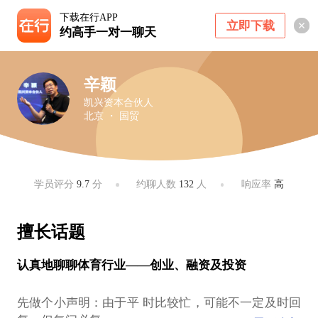
下载在行APP
立即下载
约高手一对一聊天
辛颖
凯兴资本合伙人
北京 ・ 国贸
学员评分
9.7
分
约聊人数
132
人
响应率
高
擅长话题
认真地聊聊体育行业——创业、融资及投资
先做个小声明：由于平 时比较忙，可能不一定及时回