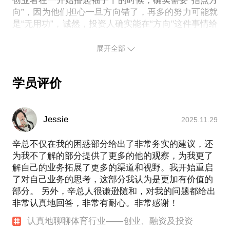
创业者在一开始撸起袖子干的时候，确实需要“指点方
* 这个生意到底怎么干？
向”，因为他们担心一旦方向错了，再多的努力可能就
* 体育行业未来有哪些确定性的机会？
是“无用功”，诚然，投资人确实能在“方向"这件事情给
他们指点一二，因为专注某个行业的投资人在接触项
无论怎样起高调，我们必须承认在中国，体育产业还
目及资源的广度上，是创业者不能及的，但不是说有
展开全部
是在初级阶段，对于国际来说是一个传统行业，但在
了方向，就可以躺着成功了，其实距离成功还差的很
中国一切才刚刚开始，中国体育行业的创业者很多都
远。
发端于某个专业，某项运动方面他们很多都是天才，
学员评价
但在战略、经营和管理方面却还都是“新手”，如何去
除了方向，创业者往往也需要更接地气的指导和建
议，他们需要被指出股权架构设计一开始就埋下了隐
帮助他们成就一番事业，尤其是在商业和管理方面，
患，也需要被一针见血的指出运营方面出了问题，有
便成为了我的一项使命。
Jessie
2025.11.29
时候甚至只是轻轻的被告知“你的沟通出了问题”。
辛总不仅在我的困惑部分给出了非常务实的建议，还
你有可能是想尝试进入这个行业的新人，也有可能是
总之，“虚”的也要，“实”的更需要。
为我不了解的部分提供了更多的他的观察，为我更了
一个躬身入局多年的体育行业“老人”，希望你都提前
解自己的业务拓展了更多的渠道和视野。我开始重启
准备好想法、项目或者工作中碰到的问题，我也会更
凯兴团队是国内最早进入体育行业的投资机构，一直
了对自己业务的思考，这部分我认为是更加有价值的
加有的放矢，即使这样，你的困惑不一定能在两个小
保持着行业专注——近乎苛刻的行业执着度，不管是
部分。 另外，辛总人很谦逊随和，对我的问题都给出
时左右的时间里聊透，但我会尝试着用比较快的思
在体育行业还没起风的2012~2013年，抑或是在46号
非常认真地回答，非常有耐心。非常感谢！
文发布后的体育行业非理性狂奔的2015~2016年，我
维、语速以及人话和你交流，目的是将“干货”都倒给
们都在做着同样的事情，保持着同样的激情，那就是
认真地聊聊体育行业——创业、融资及投资
你，相信一定能启发到你。