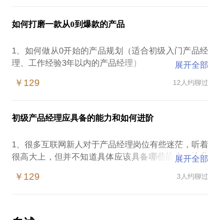
互联网产品和运营岗位是适合你的？
行设计及规则制定以实现平台的活跃及交易规模的增
长；
如何打磨一款从0到爆款的产品
2.你的简历或项目经历如何能打动互联网大厂或金融
机构面试负责人、业务条线面试官？
3）会员卡、储值卡、积分券、会员等级制度的设计是
1、如何做从0开始的产品规划（适合初级入门产品经
一家企业或平台精细化运作的核心，并且需要规划能
理、工作经验3年以内的产品经理）
展开全部
3.针对想要加入互联网大厂和金融机构的应届毕业
真正提供给用户有实际价值的产品和服务；
生，大厂或招哪些岗位，岗位的要求是什么？应聘过
￥129
12人约聊过
1）作为互联网从业经验超过16年的产品运营老兵，
程中，需要注意的事项是哪些？
4）会员主账户、积分账户、储值账户、支付账户的区
我辅导过超过30位产品经理，有把一款产品从0做到
别与产品规划设计技巧及运营实施细则；
1000万的下载，同样月活跃数超过100万的移动端产
4.应聘互联网大厂和金融机构过程中，简历的描述应
初级产品经理应具备的能力和如何进阶
品也有成功的运营和产品规划经验，希望能帮助互联
该如何来体现你的价值？
网产品和运营新人能充分深入到这个行业中；
1、很多互联网新人对于产品经理岗位有些迷茫，听着
5.针对应届毕业生（大学毕业生），当前互联网行
很高大上，但并不知道具体应该具备哪些能力，让我
展开全部
2）作为职场新人，会有很多的疑问，如何做调研，如
业，金融行业，哪些业务，哪些职位是适合对应的应
来给你娓娓道来
何做汇报、如何申请项目资源、如何组件团队，相信
￥129
3人约聊过
行业中的经验能帮助你快速上手；
2、互联网行业中很多新人，希望在3-5年内能进阶为
高级产品经理或产品总监的职位上，这个时候应该学
3）项目上线后如何做到从0到1再到爆款的产品，有
会什么，具体做到哪些方面才能成为一名合格的进阶