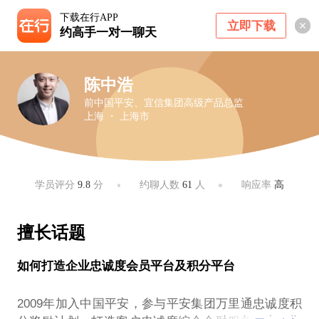
下载在行APP
立即下载
约高手一对一聊天
陈中浩
前中国平安、宜信集团高级产品总监
上海 ・ 上海市
学员评分
9.8
分
约聊人数
61
人
响应率
高
擅长话题
如何打造企业忠诚度会员平台及积分平台
2009年加入中国平安，参与平安集团万里通忠诚度积