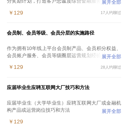
分奖励计划，打造客户忠诚度综合金融服务平台，期
展开全部
间参与并主导万里通PC网站改版，万里通APP平台规
￥129
17人约聊过
划建设并上线运营，万里通移动M站官网建设及会
员、积分钱包等基础服务项目规划，万里通APP月活
突破100万，年交易量突破10亿人民币。
会员制、会员等级、会员分层的实施路径
关于打造企业忠诚度会员平台需要把握用户的需求，
作为拥有10年线上平台会员制产品、会员积分权益、
并且借助于内部各项资源进行充分利用， 同时通过积
会员账户服务、会员等级圈层运营规划经验的互联网
展开全部
分提升客户活跃度且打通外部获客，并产生后续的交
一员，看到当前越来越多的平台开启线上及线下结合
叉营销，未来越来越多的企业会参与到企业忠诚度管
￥129
28人约聊过
的会员制服务，如何打造适合自身企业的精细化会员
理平台的打造阶段，为客户提升更多价值
制服务，是每个转型企业必须思考的问题：
应届毕业生应聘互联网大厂技巧和方法
1）会员制服务中，如何经营自身的存量客户，如何针
对自身的客户进行分层和圈层运营，提供差异化的服
应届毕业生（大学毕业生）应聘互联网大厂或金融机
务是每个企业必须清晰设计的运营实施路径；
构产品或运营岗位技巧和方法
展开全部
2）提供会员制服务过程中，不同会员、不同会员等级
￥129
1.当你的简历并没有互联网产品和运营经验时，哪些
所提供的差异化权益，积分权益等增值服务，如何进