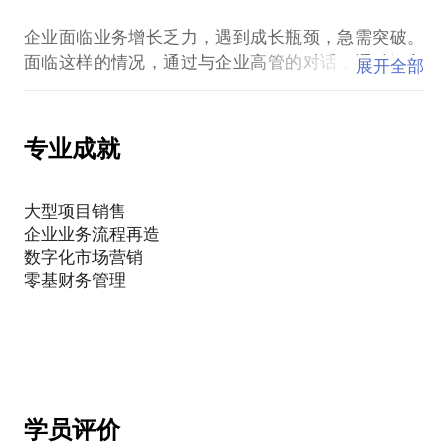
2018年，某全球方便食品企业人事管理运营平台变革
设计及实施；
企业面临业务增长乏力，遇到成长瓶颈，急需突破。
2018年，全球高科技企业数字化市场营销转型；
面临这样的情况，通过与企业高管的对话，通过深入
展开全部
2018年，某德系豪华轿车企业IT运营转型及提升
企业内部了解实际业务的运营情况，从前端销售到后
2017年，全球知名IT厂商数字化办公战略咨询；
端财务人事，全面诊断企业情况并确定了主要的业务
2017年，某药企亚太区IT呼叫中心改进项目；
问题。而后，通过变革方法论及实际的变革经验，为
专业成就
2016年，著名国企共享服务中心设计及实施；
企业设计了一套从上至下，由点到线到面的变革路
2016年，国际知名化妆品品牌中国数据中心运维及持
径。现在已经开始点上的变革项目，即将开始在某条
续优化项目；
大型项目销售
2015年，德系车企CRM系统设计实施项目；
企业业务流程再造
2013年，全球著名家电厂商数据中心共享及虚拟化项
数字化市场营销
零基财务管理
学员评价