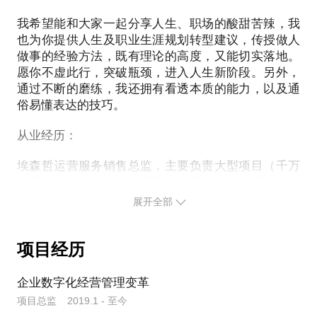
我希望能和大家一起分享人生、职场的酸甜苦辣，我
也为你提供人生及职业生涯规划转型建议，传授做人
做事的经验方法，既有理论的高度，又能切实落地。
愿你不虚此行，突破瓶颈，进入人生新阶段。另外，
通过不断的磨练，我还拥有看透本质的能力，以及通
俗易懂表达的技巧。
从业经历：
埃森哲运营服务销售总监，主要负责大型项目（千万
美元以上）的销售及管理工作，同时也是数字化市场
营销的业务负责人。主要专长在于企业战略转型，经
展开全部
营及数字化战略规划等；之前在国企、民企从事过各
种岗位，虽然不是大放异彩，但也是颇有心得。业余
时间还担任客座讲师，也是公益活动的积极参与者。
项目经历
项目经历：
企业数字化经营管理变革
2019年，某知名整车企业数字化运营转型项目；
项目总监 2019.1 - 至今
2019年，某制造业企业供应链变革项目；