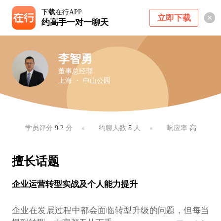
下载在行APP
立即下载
约高手一对一聊天
李智勇
董事总经理
上海 ・ 中山公园
学员评分
9.2
分
约聊人数
5
人
响应率
高
擅长话题
企业运营转型实战及个人能力提升
企业在发展过程中都会面临转型升级的问题，但每当