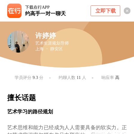
下载在行APP
立即下载
约高手一对一聊天
许婷婷
艺术生涯规划导师
上海 ・ 静安区
学员评分
9.3
分
约聊人数
11
人
响应率
高
擅长话题
艺术学习的路径规划
艺术思维和能力已经成为人人需要具备的软实力。正