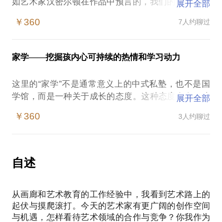
如艺术家汉密尔顿在作品中预言的，我们的生活已经
展开全部
被视觉图像所环抱，他们充斥着夸张的谎言与含蓄的
￥360
7人约聊过
事实。如果说不懂英语是今天的障碍，没有视觉敏感
度与审美批判力就是未来的劣势。
全球艺术院校成为有识之士的首选，跨文化的人文土
家学——挖掘孩内心可持续的热情和学习动力
壤和文化产业优势使美国的艺术院校成为首选。也是
在这样的气候里，孕育了各种临阵磨枪的作品集培训
这里的“家学”不是通常意义上的中式私塾，也不是国
机构。
学馆，而是一种关于成长的态度。这种态度存在于孩
展开全部
关于自己：目前的艺术创作处于哪个阶段？怎样挖掘
子、家长、以及老师内心，是一种温和、宽容，同时
和诠释自 己的艺术潜力？我要准备什么样的申请材料
￥360
3人约聊过
也坚定，有目标的融合状态。
来脱颖而出？
在国内因为现实各种困难，民间对“家学”的探索被商
关于未来：往哪个艺术方向去发展？职业选择有哪些
业运作的规模化而吞噬。即便有讨论，也是在家庭教
可能性？各个职业阶段的能力需求是怎样的？目前行
育和学校体制的两级之间撕扯，其间填充了各种各样
自述
业状况是怎样的？
围绕孩子成长而存在的活动。
关于路径：综合院校的艺术系还是专业艺术院校？哪
在这些众多活动中，我们有没有想过它们之间的连
个专业？在面试中如何讲述自己的创作？需要和院校
从画廊和艺术教育的工作经验中，我看到艺术路上的
接：
有哪些接触？如何整合现有的学习与社会资源来为将
起伏与摸爬滚打。今天的艺术家有更广阔的创作空间
每一次孩子走进兴趣班是什么态度？
来的申请做准备？
与机遇，怎样看待艺术领域的合作与竞争？你我作为
孩子什么时候适合开始素描画学习？