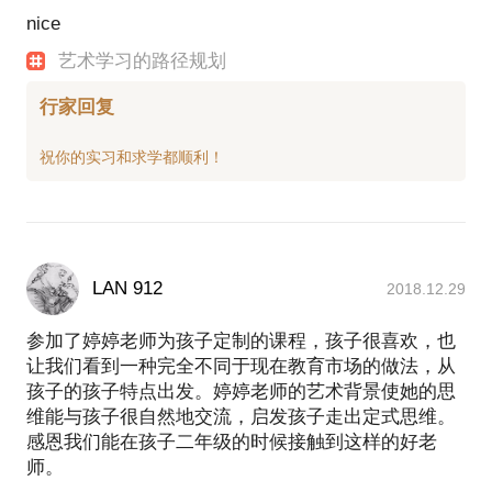
空间画廊，598云南空港598艺术空间，协助策划国际
nice
合作的艺术项目。
艺术学习的路径规划
2013-2016 服务于中国首家艺术教育机构ACG国际艺
术教育，建立英美顶尖艺术院校的交流项目。
行家回复
2015年，建立首个艺术游学项目，多次出访美国十大
顶尖艺术院校，与招生官建立了稳固合作关系。现今
持续以顾问的方式帮助有志于在艺术领域深造的同学
对艺术梦想进行规划。
项目经历：
2007-2009“长征计划——延川中小学剪纸教育项目”作
为项目核心成员，我从项目前期策划到执行，以及后
LAN 912
2018.12.29
续的媒体公关都全程参与。
2015-2016“US. Art Theme Tour project美国艺术游学
参加了婷婷老师为孩子定制的课程，孩子很喜欢，也
团”的项目中，我发起与美国艺术院校的合作模式并在
让我们看到一种完全不同于现在教育市场的做法，从
历次游学活动中推进合作关系，为师生和院校之间建
孩子的孩子特点出发。婷婷老师的艺术背景使她的思
立坚实的合作纽带。
维能与孩子很自然地交流，启发孩子走出定式思维。
微信公众号：Artasalifestyle
感恩我们能在孩子二年级的时候接触到这样的好老
LinkedIn: xutingting
师。
所获奖项：