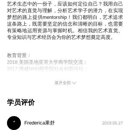
艺术生态中的一份子，应该如何定位自己？我用自己
每一次孩子游学后孩子有哪些变化？
艺术学习切忌功利心，然而申请学校面临越来越严峻
对艺术的直觉与理解，分析艺术学子的潜力，在实现
哪些迹象表明孩子学习的缺乏真实动力呢？
梦想的路上提供mentorship！我们都明白，艺术追求
这些问题的解答离不开现实环境的刺激，更需要一种
这条路上，既需要坚定的信念和清晰的目标，也需要
召唤。
有策略地运用资源与掌握时机。相信我的艺术直觉、
专业知识与艺术经历会为你的艺术梦想奠定高度。
话题大钢：
每个人都有成长的欲望，但现实生活中一个个分裂的
教育背景：
活动单元把我们的注意力碎片化，处在认知阶段的儿
2018 美国圣地亚哥大学商学院交流；
童在这期间就会感觉到无助，因此首先我会通过面对
2017 挪威NHH商学院社会创新论坛；
面交流和孩子充分建立信任感来打开话题。
2017 欧洲三大当代艺术展（威尼斯双年展、卡塞尔文
从解码孩子独特的内心，到提出可持续的解决方案。
献展与明斯特雕塑展）观展并持续写作讨论；
展开全部
让孩子成为选择未来和踏实努力的主人！
2016-2018复旦大学与挪威商学院MBA；
请家长朋友注意：
2007 伦敦CMHA资助项目管理APM初级证书；
1. 本话题以孩子的参与为主。因为在家长的转述中孩
学员评价
2006-2007英国金斯顿大学艺术设计学院策展硕士；
子成为“被动”接受诊断的“患者”，使得沟通无法实现，
2000-2004四川美术学院油画系文学学士
甚至向反方向发展。
职业经历：
2. 预约时候请注明孩子的年龄，为了保证课程有效
Frederica果舒
2019.05.27
2005-2012 先后就职于两家中国重要画廊：北京长征