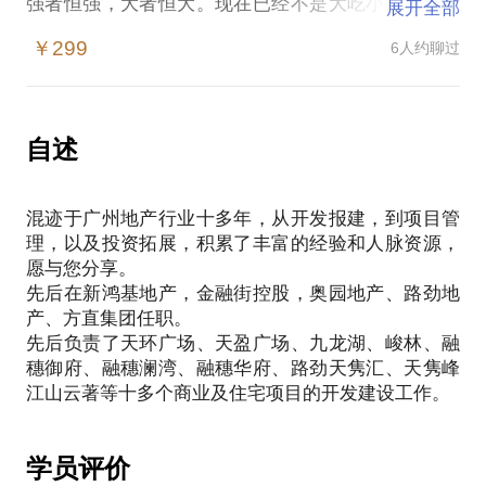
强者恒强，大者恒大。现在已经不是大吃小，而是快
展开全部
吃慢，行业集聚度越来越高，市场竞争日益激烈，人
￥299
6人约聊过
才竞争也是愈演愈烈。
如此形势下，房地产从业人员该如何结合自身优势，
掌握行业动向，做好职业规划。把握市场先机，获得
良好发展机会？
自述
愿在此与各位分享：
认识自我，结合现状分析，进行合理定位；
混迹于广州地产行业十多年，从开发报建，到项目管
针对定位目标，制定逐步实施方案：学习以及工作指
理，以及投资拓展，积累了丰富的经验和人脉资源，
导；
愿与您分享。
先后在新鸿基地产，金融街控股，奥园地产、路劲地
产、方直集团任职。
先后负责了天环广场、天盈广场、九龙湖、峻林、融
穗御府、融穗澜湾、融穗华府、路劲天隽汇、天隽峰
学员评价