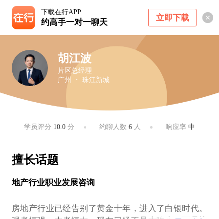
下载在行APP
立即下载
约高手一对一聊天
胡江波
片区总经理
广州 ・ 珠江新城
学员评分
10.0
分
约聊人数
6
人
响应率
中
擅长话题
地产行业职业发展咨询
房地产行业已经告别了黄金十年，进入了白银时代。