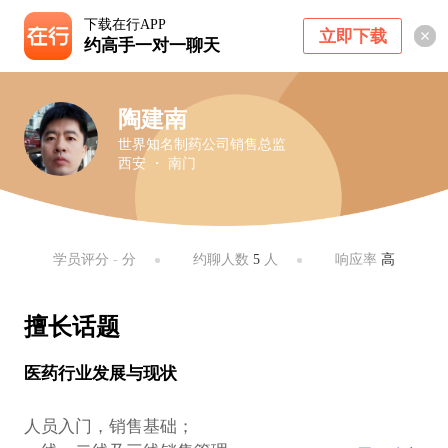
下载在行APP
立即下载
约高手一对一聊天
陶建南
世界知名制药公司销售总监
西安 ・ 南门
学员评分
-
分
约聊人数
5
人
响应率
高
擅长话题
医药行业发展与现状
人员入门，销售基础；