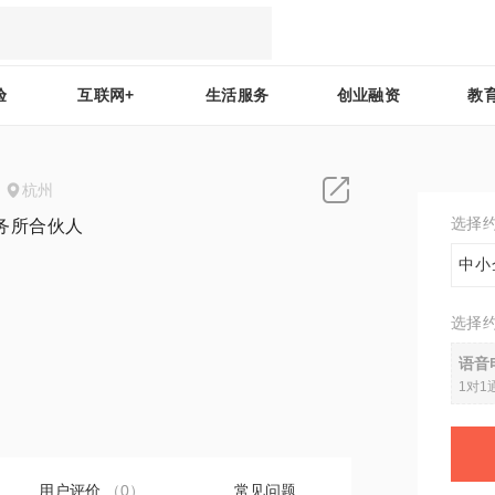
验
互联网+
生活服务
创业融资
教
杭州
选择
务所合伙人
中小
选择
0
语音
1对1
用户评价
（0）
常见问题