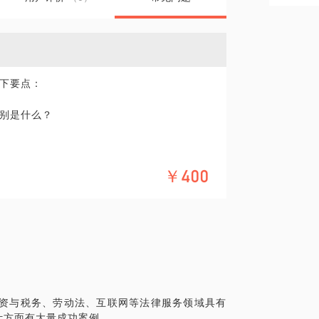
下要点：
别是什么？
行设置？
￥400
题？
草？协议和制度内容应注意哪些问题？
融资与税务、劳动法、互联网等法律服务领域具有
计方面有大量成功案例。