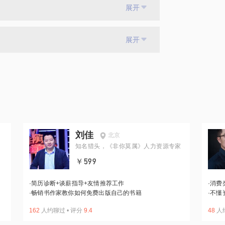
展开
展开
刘佳
北京
知名猎头，《非你莫属》人力资源专家
￥599
·
简历诊断+谈薪指导+友情推荐工作
·
消费
·
畅销书作家教你如何免费出版自己的书籍
·
不懂
162
人约聊过
•
评分
9.4
48
人