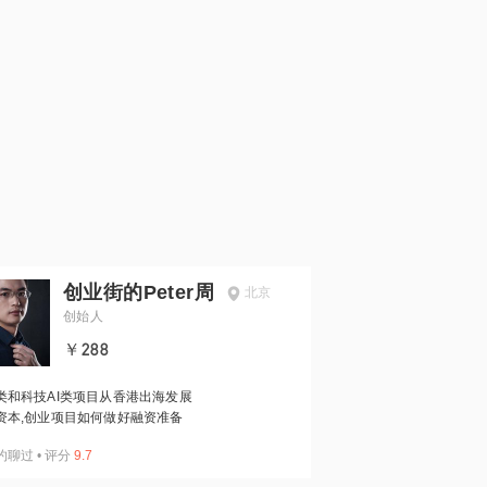
创业街的Peter周
北京
创始人
￥288
类和科技AI类项目从香港出海发展
资本,创业项目如何做好融资准备
约聊过
•
评分
9.7