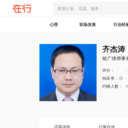
心理
职场发展
行业经
齐杰涛
铭广律师事
评分：
-
响应率：
-
约聊人数：
话题详情
行家自述