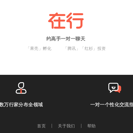
约高手一对一聊天
「果壳」孵化
「腾讯」「红杉」投资
数万行家分布全领域
一对一个性化交流
首页
关于我们
帮助