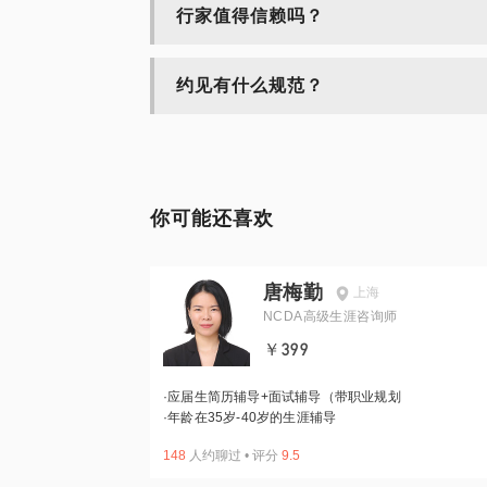
行家值得信赖吗？
约见有什么规范？
你可能还喜欢
唐梅勤
上海
NCDA高级生涯咨询师
￥399
·
应届生简历辅导+面试辅导（带职业规划
·
年龄在35岁-40岁的生涯辅导
148
人约聊过
•
评分
9.5