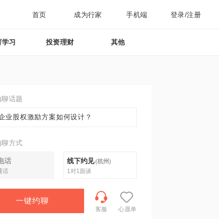
首页
成为行家
手机端
登录/注册
育学习
投资理财
其他
约聊话题
企业股权激励方案如何设计？
约聊方式
电话
线下约见
(
杭州
)
通话
1对1面谈
一键约聊
客服
心愿单