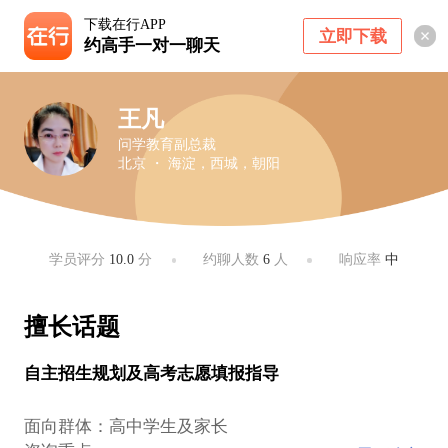
下载在行APP
立即下载
约高手一对一聊天
王凡
问学教育副总裁
北京 ・ 海淀，西城，朝阳
学员评分
10.0
分
约聊人数
6
人
响应率
中
擅长话题
自主招生规划及高考志愿填报指导
面向群体：高中学生及家长