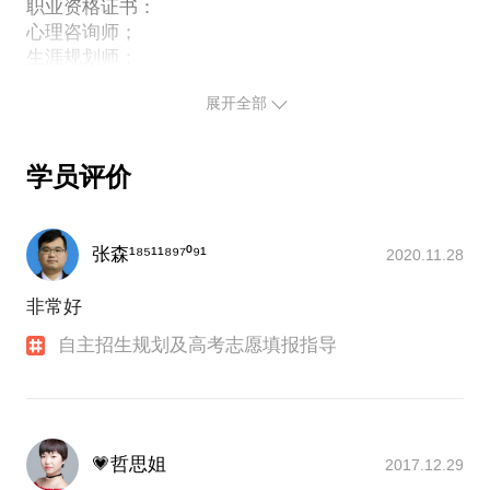
职业资格证书：
心理咨询师；
生涯规划师；
生涯规划师；
展开全部
参加美国LIMRA的培训并取得经营管理类证书。
项目经历：
高考规划师
学员评价
高考圈官网专家团队
张森¹⁸⁵¹¹⁸⁹⁷⁰⁹¹
2020.11.28
非常好
自主招生规划及高考志愿填报指导
💗哲思姐
2017.12.29