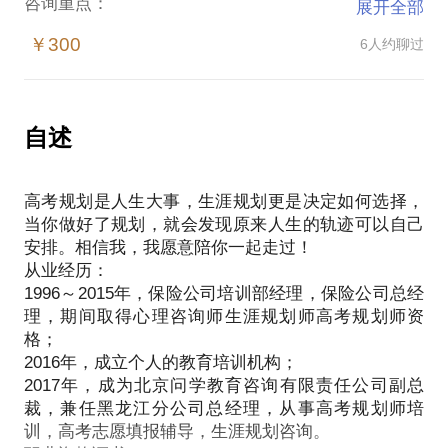
咨询重点：
展开全部
如何通过高考报考实现压线录取，低分高就；
￥300
6人约聊过
通过生涯规划及性向测试让学生真正了解自己的职业
特质，从而选择正确的专业避免盲目跟风 ；
如何通过自主招生加分进入名校（自主招生在进行资
质匹配和高校选择中有许多技巧，比如有些学校可以
自述
直接降至一本线录取，有些学校复试只有面试没有笔
试等等）；
高考规划是人生大事，生涯规划更是决定如何选择，
如何避开高考志愿填报中的误区，雷区；
当你做好了规划，就会发现原来人生的轨迹可以自己
很多学生和家长不了解专业容易望文生义，也不知道
安排。相信我，我愿意陪你一起走过！
有很多专业要有学科基础，导致每年都有很多学生上
从业经历：
了大学才发现自己并不适合或者并不喜欢所学专业，
1996～2015年，保险公司培训部经理，保险公司总经
从而引发厌学情绪，比如曾经发生过的北大学子弃学
理，期间取得心理咨询师生涯规划师高考规划师资
格；
2016年，成立个人的教育培训机构；
2017年，成为北京问学教育咨询有限责任公司副总
裁，兼任黑龙江分公司总经理，从事高考规划师培
训，高考志愿填报辅导，生涯规划咨询。