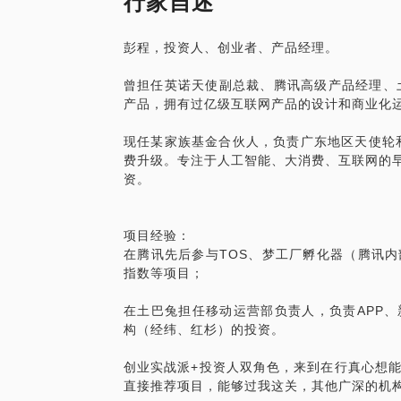
行家自述
专业，一个计算机专业。
彭程，投资人、创业者、产品经理。
重要提醒：不是聊了就一定能去！没有这种
曾担任英诺天使副总裁、腾讯高级产品经理、
请准备好个人简历！
产品，拥有过亿级互联网产品的设计和商业化
现任某家族基金合伙人，负责广东地区天使轮和
费升级。专注于人工智能、大消费、互联网的早
资。
项目经验：
在腾讯先后参与TOS、梦工厂孵化器（腾讯
指数等项目；
在土巴兔担任移动运营部负责人，负责APP
构（经纬、红杉）的投资。
创业实战派+投资人双角色，来到在行真心想
直接推荐项目，能够过我这关，其他广深的机