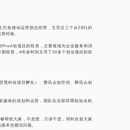
灵丹妙药！所以务必抱有正确心态！沟通前
土巴兔移动运营部总经理，主导过三个从0到1的
运营经验。
PreA轮项目的投资，主要领域为企业服务和消
期投资，4年多时间主导了30多个创业项目的投
内部黑科技项目孵化）、腾讯众创空间、腾讯众创
、新媒体的策划和运营，团队先后获得两轮知名机
能够帮助大家，不忽悠，只讲干货，同时欢迎大家
构基本也都没问题。