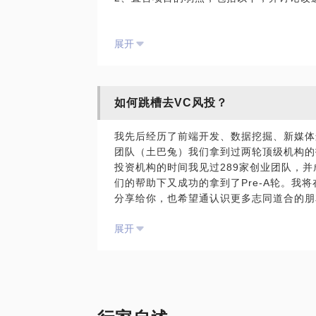
在创业团队我们拿到过顶级机构的投资，在
展开
在的投资人，深知两者的心理。我平均每周
过289家创业团队，并成功投资了11家天
拿到了Pre-A轮。
如何跳槽去VC风投？
我先后经历了前端开发、数据挖掘、新媒体
团队（土巴兔）我们拿到过两轮顶级机构的
投资机构的时间我见过289家创业团队，并
们的帮助下又成功的拿到了Pre-A轮。我
分享给你，也希望通认识更多志同道合的朋
展开
1、个人思考，在人工智能的新时代，个体
状和未来；
2、我为什么要做VC，我的工作方式和技巧
3、根据你个人的能力和背景，推荐你适合
能？
4、推荐一些曲线救国的方法个人已经成功