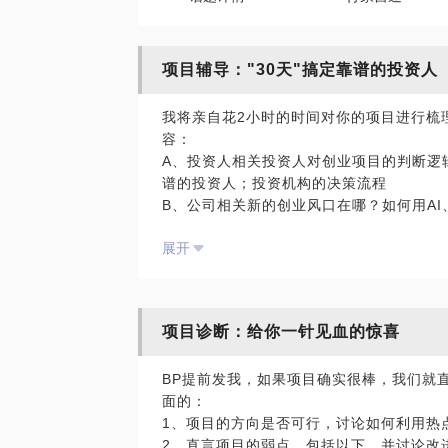
项目辅导："30天"搞定靠谱的投资人
我将亲自花2小时的时间对你的项目进行梳
容：
A、投资人相关投资人对创业项目的判断逻
谱的投资人；投资机构的决策流程
B、公司相关新的创业风口在哪？如何用A
法，如何避免团队后期分裂和法律风险；如
展开
C、BP相关BP写作技巧和优秀案例分享
做竞品分析；如何做财务及数据预测；如何
D、投资过程相关与投资人的谈判技巧；了
意：不一定听了课就一定能拿到投资，我只
项目诊断：给你一针见血的惊喜
期，但希望一上来就找我们要投资的，请不
BP提前发我，如果项目确实很棒，我们就
在创业团队我们拿到过顶级机构的投资，在
面的：
在的投资人，深知两者的心理。在投资机构
1、项目的方向是否可行，讨论如何利用热
资了11家天使轮项目，其中的6家在我们的
2、直言项目的弱点，包括以下，并讨论