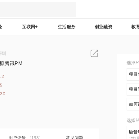
验
互联网+
生活服务
创业融资
教
深圳
选择
原腾讯PM
项目
.2
高
项目
330
如何
选择
语音
用户评价
（193）
常见问题
1对1