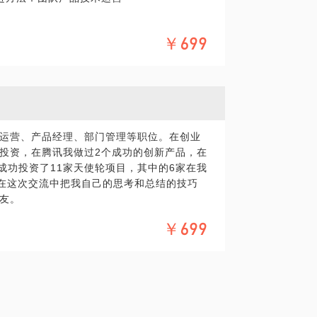
腾讯我们做过2个成功的创新产品。最后到现
￥699
筛选35个以上BP，在投资机构的一年内我见
使轮项目，其中的6家在我们的帮助下又成功的
运营、产品经理、部门管理等职位。在创业
投资，在腾讯我做过2个成功的创新产品，在
成功投资了11家天使轮项目，其中的6家在我
将在这次交流中把我自己的思考和总结的技巧
友。
￥699
如何胜出？国内VC行业的运行逻辑，发展现
；
去哪些VC？如何找到他们？需要准备哪些技
推荐过了3个朋友去到创投圈上班，两个金融