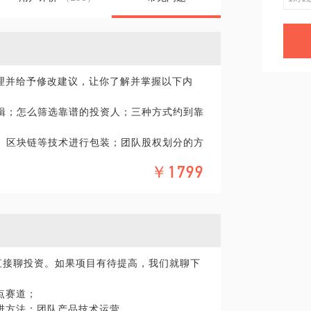
理并给予修改建议，让你了解并掌握以下内
辑；怎么筛选靠谱的投资人；三种方式约到靠
I、区块链等技术进行包装；团队股权划分的方
何抓住投资人想要的关键数据和优化方法；
￥1799
；运营数据的展现方法；团队的包装技巧；如何
定估值；
解投资协议主要条款，如何避坑；特别注
是讲诉创投圈最基本的套路。项目比较早
要选这个。
直接聊投资。如果项目有待提高，我们就聊下
腾讯我们做过2个成功的创新产品。最后到现
的一年内我见过289家创业团队，并成功投
点赛道；
帮助下又成功的拿到了Pre-A轮。
改进方法：团队产品技术运营