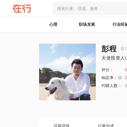
心理
职场发展
行业经
彭程
天使投资人\
评分：
9
响应率：
约聊人数：
话题详情
行家自述