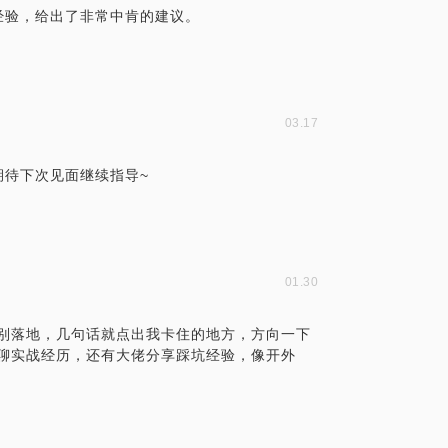
经验，给出了非常中肯的建议。
03.17
期待下次见面继续指导~
01.30
议特别落地，几句话就点出我卡住的地方，方向一下
业者聊实战经历，还有大佬分享踩坑经验，像开外