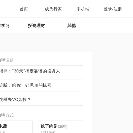
首页
成为行家
手机端
登录/注册
育学习
投资理财
其他
约聊话题
辅导："30天"搞定靠谱的投资人
诊断：给你一针见血的惊喜
跳槽去VC风投？
约聊方式
电话
线下约见
(
深圳
)
通话
1对1面谈