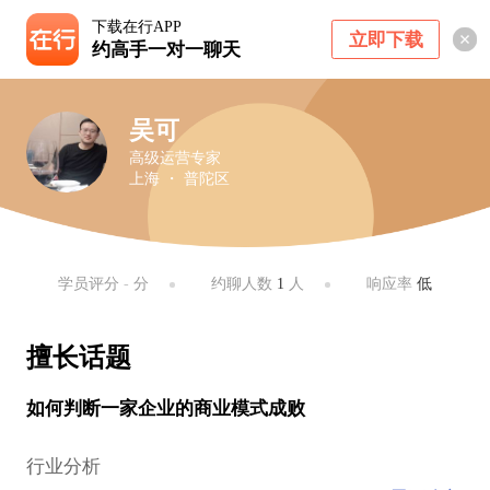
下载在行APP
立即下载
约高手一对一聊天
吴可
高级运营专家
上海 ・ 普陀区
学员评分
-
分
约聊人数
1
人
响应率
低
擅长话题
如何判断一家企业的商业模式成败
行业分析