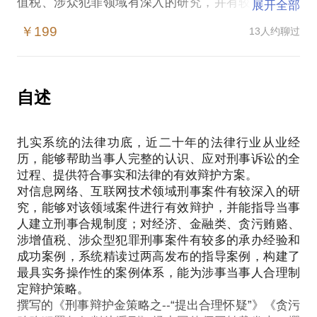
值税、涉众犯罪领域有深入的研究，并有较多成功辩
展开全部
护案例；系统精读过两高法院发布指导案例，构建了
￥199
13人约聊过
最具实务操作性的案例体系，能有效为涉事当事人合
理制度有效辩护策略。
【在行郑重提示】：此话题内容仅为该行家在法律领
自述
域的个人经验、意见或观点，仅供学员参考使用，亦
不具有任何法律效力。如您需要聘请律师，在行建议
扎实系统的法律功底，近二十年的法律行业从业经
您通过正式途径签订相关的律师代理合同、顾问合同
历，能够帮助当事人完整的认识、应对刑事诉讼的全
或其他形式的聘用合同。本话题内容及行家观点不代
过程、提供符合事实和法律的有效辩护方案。
表平台观点，平台对话题内容不予担保，烦请知悉。
对信息网络、互联网技术领域刑事案件有较深入的研
究，能够对该领域案件进行有效辩护，并能指导当事
人建立刑事合规制度；对经济、金融类、贪污贿赂、
涉增值税、涉众型犯罪刑事案件有较多的承办经验和
成功案例，系统精读过两高发布的指导案例，构建了
最具实务操作性的案例体系，能为涉事当事人合理制
定辩护策略。
撰写的《刑事辩护金策略之--“提出合理怀疑”》《贪污