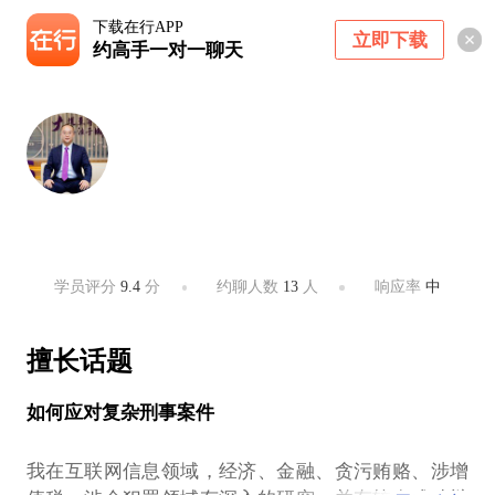
下载在行APP
立即下载
约高手一对一聊天
官久兴律师
大成律所合伙人
成都 ・ 成都市高新南区
学员评分
9.4
分
约聊人数
13
人
响应率
中
擅长话题
如何应对复杂刑事案件
我在互联网信息领域，经济、金融、贪污贿赂、涉增