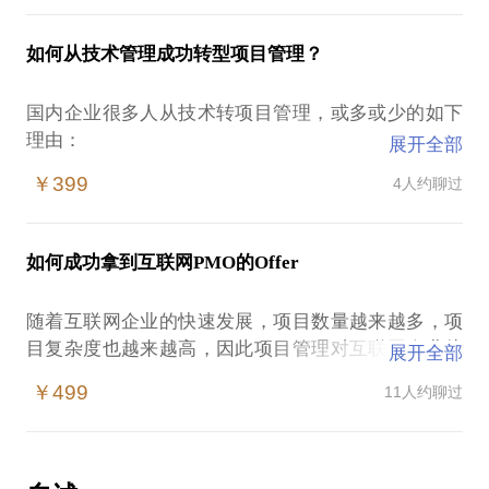
是否经常在资源冲突时难于快速协调到资源？
点:
是否项目在出现问题时升级到高层，领导却不太关
如何从技术管理成功转型项目管理？
注？
1.项目管理企业价值的客观认识？
是否总在面对项目经理权利甚微的尴尬？
2.项目经理应具备哪些技能？
国内企业很多人从技术转项目管理，或多或少的如下
是否一个新产品开发项目，产品上市无人问津而最终
3.项目经理的职业发展规划？
理由：
展开全部
草率收尾？
“学”而优则“仕”
是否在项目经理的岗位上一干若干年却无升迁机会？
￥399
4人约聊过
相信通过这一话题，可以为朋友带来如下收益：
职业发展的瓶颈
1. 项目管理资深从业者，从项目管理的纵向和组织的
机遇使然
项目集管理的思维，把项目管理从理论到实践提升到
横向全面发展，找到上升的通道与发展的渠道
对项目管理感兴趣
一个新的认知高度，当我们站在项目集管理的视角看
如何成功拿到互联网PMO的Offer
2. 项目管理新入者，清晰项目经理的发展方向，明确
领导安排
项目管理和企业管理时，会忽然发现自己站到了一个
项目项目经理别必备技能，快速成为一个成功的项目
职业生涯发展规划
更高的层级，思考的维度离老板和战略如此之近。
随着互联网企业的快速发展，项目数量越来越多，项
经理。
认为项目管理的方法对技术管理有帮助
作为一个PgMP认证者及项目集管理在企业的实践
目复杂度也越来越高，因此项目管理对互联网企业从
3. 组织项目管理者，明确如何留住和发展优秀的项目
展开全部
技术岗位行业局限
者，深刻感知项目管理对于提升个人项目管理水平和
战略落地到产品实现，从业务变革到效率提升等方面
项目管理天地广阔
￥499
11人约聊过
对企业带来的巨大价值，本话题将帮助您解决这些问
越来越重要，正是在这样的背景下，大量的PMO应运
认为项目经理权利大
题，助力你全面提升项目管理水平，成为一名成功的
而生，成为了企业项目管理的核心重要部门，PMO人
认为项目经理挣钱多
项目经理。
员也成为时下互联网企业很受重视和欢迎的岗位，那
么如何能成功拿到互联网企业的offer的呢?