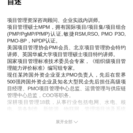
自述
然而很多从事多年技术开发或技术管理的人转型项目
话题包括如下内容：
经理后，首先需要花很长时间来适应这一角色，其次
在本次话题中，我将分享如下几个方面:
技术管理过程惯用的技术性思维在某些情况下成为了
1.教你如何真正理解项目集思维？
项目管理资深咨询顾问、企业实战内训师。
1.互联网企业及项目特点是什么?
项目成功的障碍，技术管理成功并未带来项目管理成
2.教你分析项目集对于企业和个人的价值收益？
项目管理硕士MPM，拥有国际项目/项目集/项目组合
2.互联网企业PMO的职能是什么?
功，做一名成功的技术型项目经理，好像真不容易 ....
(PMP/PgMP/PfMP)认证,敏捷RSM,RSO, PMO P3O,
3.互联网PMO人员的岗位要求是什么?
PMO-BP，NPDP认证。
结合自己从技术岗位转型项目管理岗位的完整过程，
美国项目管理协会PMI会员、北京项目管理协会特约
及多年在组建项目管理团队及项目经理招募、项目经
讲师、英国华威大学项目管理硕士项目特约讲师。
理人才发展的实践与思考，本话题分享如下几点：
国家项目管理标准技术委员会专家，《组织级项目管
理能力评价标准》编写组专家。
1. 技术型人才从事项目管理的SWOT分析？
现任某跨国外资企业亚太PMO负责人，先后在世界
2. 项目管理成功的关键要素分析？
500强跨国外资企业及知名大型民企先后担任高级项
目经理、PMO项目管理中心总监、运营管理与供应链
管理中心总监，COO等职务。
深耕项目管理18载，从事行业包括电网、水电、核
电、装备制造、新能源、物联网，管理项目涉及系统
集成、EPC工程、生产制造、新产品开发IPD/NPI、
展开全部
业务流程变革、客户战略合作、信息系统实施、供应
链交付、PMO体系建设等，成功从0到1建立企业级