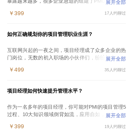
暴露越来越多，很多企业急迫的组建了PMO部门来作
展开全部
为公司大BOSS或部门领导的抓手来统筹协调资源、
￥399
17人约聊过
推进组织级项目管理的发展、为项目经理们提供助力
等等，期望很大，要求很高，可是：
如何正确规划你的项目管理职业生涯？
作为PMO新人，你是否为不知如何开展工作的迷茫
吗？
互联网兴起的一夜之间，项目经理成了众多企业的热
作为PMO老兵，你是否为PMO的工作一直得不到其他
门岗位，无数的初入职场的小伙伴们，纷纷投身项目
展开全部
部门的协作和配合而烦恼？
管理行业，“钱”途很美好，前途很艰辛，十年如一
身为PMO leader，你是否一直在为PMO在企业的生成
￥499
35人约聊过
日，无数的项目经理渐渐在这一职业中迷失了，晋升
前途担忧？
无望，转行无门，如何规划自己的项目经理职业生
涯，成了每一个项目管理老兵和即将投入项目管理职
结合本人多年项目管理实践及在跨国企业中国区从0-1
项目经理如何快速提升管理水平？
业的人们必须认真思考的问题！
建立中国区项目管理PMO的成功实践，本话题将从如
下几个方面，依依为您解决迷茫、烦恼与担忧：
作为一名多年的项目经理，你可能对PMI的项目管理5
作为一个项目管理多年的从业者，从项目工程师到不
1.PMO如何定位：组织级、BU级 or 部门级 ，先知道
过程、10大知识领域倒背如流，应用自如，可在项目
展开全部
同企业的项目经理，再到项目管理部门的第一负责
你是谁，再确定如何走？
中经常遇到如下问题：
人，从项目经理角度及企业项目管理的角度，有很多
￥399
19人约聊过
2.PMO的发展战略？
是否经常遇到团队成员目标不一致的挑战？
的实践经验和更多的思考。该话题，将会分享如下观