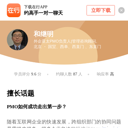
下载在行APP
立即下载
约高手一对一聊天
和继明
外企亚太PMO负责人|管理咨询顾问,
北京 ・ 国贸、西单、西直门 、东直门
学员评分
9.6
分
约聊人数
87
人
响应率
高
擅长话题
PMO如何成功走出第一步？
随着互联网企业的快速发展，跨组织部门的协同问题