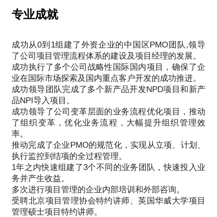
PMO及项目管理体系。
专业成就
对不同行业不同类型的项目具有深入的研究和丰富的
实战经验，善于把项目管理理论和实践相结合，擅
长：
成功从0到1组建了外资企业的中国区PMO团队,领导
*组织级项目管理体系建设
了公司项目管理流程体系的建设及项目经理的发展。
*PMO建设与管理
成功执行了多个公司战略性国际国内项目，确保了企
*项目经理职业规划
业在国际市场探索及国内重点客户开发的成功推进。
*组织级项目管理
成功领导团队完成了多个新产品开发NPD项目和新产
*项目集管理
品NPI导入项目。
*项目组合管理
成功领导了公司变革层面的业务流程优化项目，推动
*战略规划
了组织变革，优化业务流程，大幅提升组织管理效
*运营管理
率。
推动完成了企业PMO的规范化，实现从立项、计划、
作为多年项目管理的实践者与推动者，深切体会项目
执行监控到结项的全过程管理。
管理可以为企业和个人带来的价值，希望我的分享能
1年之内快速组建了3个不同的业务团队，快速投入业
为每一位朋友带来价值！！
务并产生收益。
多次进行项目管理的企业内部培训和外部咨询。
受聘北京项目管理协会特约讲师、英国华威大学项目
管理硕士项目特约讲师。