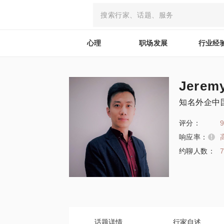
心理
职场发展
行业经
Jerem
知名外企中
评分：
9
响应率：
约聊人数：
话题详情
行家自述