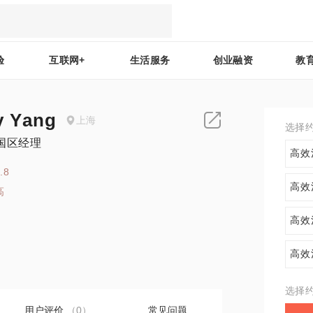
验
互联网+
生活服务
创业融资
教
y Yang
上海
选择
国区经理
高效
.8
高效
高
7
高效
高效
选择
用户评价
（0）
常见问题