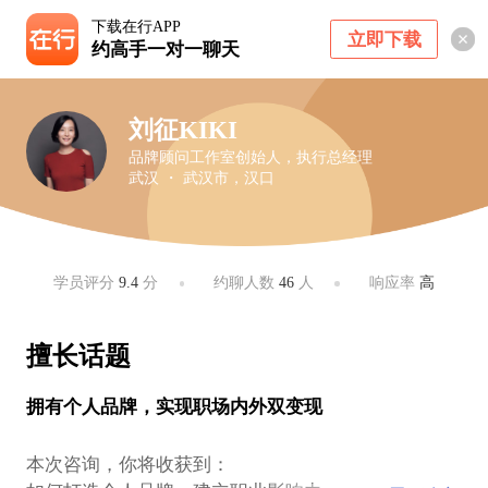
下载在行APP
立即下载
约高手一对一聊天
刘征KIKI
品牌顾问工作室创始人，执行总经理
武汉 ・ 武汉市，汉口
学员评分
9.4
分
约聊人数
46
人
响应率
高
擅长话题
拥有个人品牌，实现职场内外双变现
本次咨询，你将收获到：