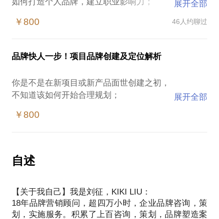
如何打造个人品牌，建立职业影响力；
展开全部
职业生涯5大阶段分析；
￥800
46人约聊过
是何原因，让你在职场遇到障碍，明确你的职业现状
问题；
如何更好的调整、整合资源，获得更好发展？
品牌快人一步！项目品牌创建及定位解析
自身职场关键性优势和定位究竟是什么？
你是不是在新项目或新产品面世创建之初，
如何发现，发展自己的兴趣，特长并转化为核心能力
不知道该如何开始合理规划；
展开全部
优势；
不知道如何选择合作品牌公司？
兴趣，天赋与职业之间的关系如何处理？
￥800
不知道品牌目前应该进行哪些筹备工作？
创业的项目是否有良好的市场前景？
可迁移能力分析；
创业资金该如何配置投入？
怎样提升行动力，制定出可实施的职业发展计划？
团队人员组成结构是否合理？
自述
如何提升职场身价及风险规避建议
项目选址是否符合需求？
本次的增值服务：
目标客户如何进行分析？
提供执行期间跟踪辅导服务；
【关于我自己】我是刘征，KIKI LIU：
项目如何在创建阶段，就为后期推广，营销做好充足
半年内复询一次；
18年品牌营销顾问，超四万小时，企业品牌咨询，策
准备？
个人品牌打造策略及视觉指导建议；
划，实施服务。积累了上百咨询，策划，品牌塑造案