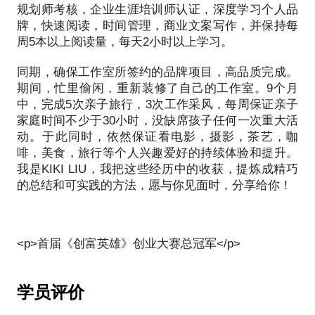
2007年，创立“汪泉设计与顾问”品牌工作室，同年参
规划师考核，企业生涯培训师认证，深度学习个人品
加首届《创富英雄》创业真人秀，获得全场总冠军及
牌，快速阅读，时间管理，商业文案写作，并保持每
30万统战部颁发的创业奖金。
周5本以上阅读量，每天2小时以上学习。
2015年，创立湖北坡中坡品牌管理公司，开创武汉首
家有机体验庄园餐厅，并提供家庭有机食品配送服
同期，确保工作室所签约的品牌项目，高品质完成。
务。
期间，忙里偷闲，重新装修了自己的工作室。9个月
2017年，在16年品牌运营和咨询的工作经历中，接触
中，完成5次亲子旅行，3次工作采风，每周保证亲子
了生涯规划咨询，并系统学习通过生涯规划师认证和
家庭时间不少于30小时，没缺席孩子任何一次重大活
企业生涯规划师授证。将多年品牌运营及咨询工作的
动。于此同时，依然保证看电影，摄影，茶艺，咖
经验，将品牌与生涯规划结合，对于中小创业人士，
啡，美食，旅行等个人兴趣爱好的持续体验和提升。
或文创产业从业人士，以及期待往个人品牌转型的
我是KIKI LIU，我把这些经历中的收获，提炼成精巧
人，研究出一套行之有效的职业解决体系。
的总结和可实践的方法，愿与你见面时，分享给你！
媒体链接：
http://blog.sina.com.cn/s/blog_48386e3f01000cim.html
冠军比赛照片
http://blog.sina.com.cn/s/blog_5129e6fc0100j2sq.html
http://news.163.com/10/0903/09/6FL7OCCT00014AED.h
学员评价
工作室报道