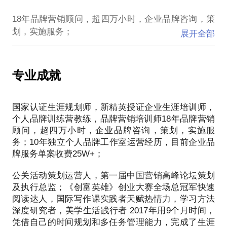
1997年—2001年 武汉大学，新闻与传播学院，广告学
理创业项目要关注的关键要点。
18年品牌营销顾问，超四万小时，企业品牌咨询，策
专业毕业 。
给出新品牌或产品在创建过程中，会遇到的各种问题
划，实施服务；
培训经验：
展开全部
分析，市场调研指导，客户分析指导等合理化建议。
公关活动策划运营人，第一届中国营销高峰论坛策划
2017年9月，国家认证生涯规划师 ；
并且会给你提出明确合理的执行路径，让你的想法，
2017年10月，新精英授证企业生涯培训师。
及执行总监；
愿景可落地，可执行。
工作经历：
《创富英雄》创业大赛全场总冠军；
专业成就
帮助创业者从项目开始，就明确行动路径，有条理有
2002年，任职湖北典派广告营销公司，担任策划创
湖北省文创协会指定品牌策略合作伙伴国家认证生涯
计划的进行资金分配和控制项目风险。
意，服务竹叶山集团吉祥谷项目，沿海丽水集团的丽
规划师，新精英授证企业生涯培训师个人品牌训练营
水佳园3,4期，创造营销单日到店率提升50%业绩。
国家认证生涯规划师，新精英授证企业生涯培训师，
教练，品牌营销培训师18年品牌营销顾问，超四万小
2003年，任职世纪伟业地产营销公司，策划总监。主
个人品牌训练营教练，品牌营销培训师18年品牌营销
时，企业品牌咨询，策划，实施服务；积累了上百咨
持运营陆景苑地产项目，幸福人家地产项目营销运营
顾问，超四万小时，企业品牌咨询，策划，实施服
询，策划，品牌塑造案例，服务项目涉及金融，医
工作。
务；10年独立个人品牌工作室运营经历，目前企业品
药，教育，文创产业等多个领域。其中与民生银行，
2004年，多米国际企业营销服务机构，策划总监。策
牌服务单案收费25W+；
九州通药业，英国保诚集团，东信药业等多家知名企
划操盘首届中国营销高峰论坛，任论坛策划及执行总
业保持长期品牌战略合作。运用多年积累的个人品牌
监；
公关活动策划运营人，第一届中国营销高峰论坛策划
打造能力，运营独立个人品牌工作室10年，目前企业
2006年，与先生汪泉一起，创立武汉磐砻广告公司，
及执行总监；《创富英雄》创业大赛全场总冠军快速
任总经理。服务于民生银行集团，英国保诚集团，信
品牌服务单案收费25W+。并持续服务多家大型品牌
阅读达人，国际写作课实践者天赋热情力，学习方法
诚人寿公司等，为民生银行完成贵宾客户服务体系策
企业，与之达成长期品牌合作。积累了丰富的个人品
深度研究者，美学生活践行者 2017年用9个月时间，
划和设计。
凭借自己的时间规划和多任务管理能力，完成了生涯