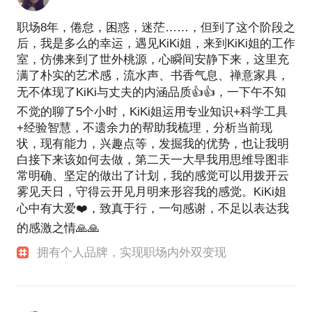
职场8年，倦怠，困惑，迷茫……，但到了这个阶段之
后，我是多么的幸运，遇见KiKi姐，来到KiKi姐的工作
室，仿佛来到了世外桃源，心瞬间安静下来，这里充
满了朴实的艺术感，流水声、书香气息、禅意家具，
无不体现了KiKi与丈夫的内涵品质👍👍，一下午不知
不觉的聊了5个小时，KiKi姐运用专业知识+科学工具
+经验智慧，不遗余力的帮助我梳理，分析当前现
状，现有能力，兴趣点等，发掘我的优势，也让我明
白接下来该如何去做，第二天一大早我用思维导图非
常明确、坚定的做出了计划，我的感觉可以用拨开云
雾见天日，守得云开见月明来形容我的感觉。KiKi姐
心中有大爱❤️，致真于行，一句感谢，不足以表达我
的感激之情🙏🙏
拥有个人品牌，实现职场内外双变现