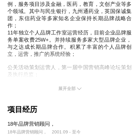
与你分享我的个人学习技巧和快速阅读方法。
例，服务项目涉及金融，医药，教育，文创产业等多
我从事了18年资深商业品牌策略和顾问，期间积累了
个领域。其中与民生银行，九州通药业，英国保诚集
涉及各产业品牌的定位，营销，广宣的实操经验及资
推荐人群：
团，东信药业等多家知名企业保持长期品牌战略合
源。为你进行品牌创建规划，从市场前景分析，品牌
想进行个人品牌塑造的人士；
作；
定位分析，客户梳理，营销建议等多个方面，全面解
11年独立个人品牌工作室运营经历，目前企业品牌服
遇到职业生涯问题的人；
析一个品牌创建的全体系。
务单案收费25W+。并持续服务多家大型品牌企业，
文创行业，自由职业者；
与之达成长期品牌合作。积累了丰富的个人品牌创
中小型创业公司供职人士；
关于我：
立，运营，推广的系统经验；
想创业或正在创业转折期人士；
品牌营销培训师18年品牌营销顾问，超四万小时，企
打算职业转型、跳槽的人士；
公关活动策划运营人，第一届中国营销高峰论坛策划
业品牌咨询，策划，实施服务；积累了上百咨询，策
想明确自身定位，能力优势的人；
及执行总监；
划，品牌塑造案例，服务项目涉及金融，医药，教
国家认证生涯规划师，新精英授证企业生涯培训师；
育，文创产业等多个领域。其中与民生银行，九州通
个人品牌训练营教练，品牌营销培训师；
展开全部
药业，英国保诚集团，东信药业等多家知名企业保持
《创富英雄》创业大赛全场总冠军；
长期品牌战略合作。运用多年积累的个人品牌打造能
快速阅读达人，国际写作课实践者；
力，运营独立个人品牌工作室10年，目前企业品牌服
项目经历
湖北省文创协会指定品牌策略合作伙伴；
务单案收费25W+。并持续服务多家大型品牌企业，
天赋热情力，学习方法深度研究者，美学生活践行
与之达成长期品牌合作。积累了丰富的个人品牌创
18年品牌营销顾问，
者。
立，运营，推广的系统经验。
18年品牌营销顾问， 2001.09 - 至今
学习经历：
以科学系统的梳理方式，帮助创业者，拨开迷雾，梳