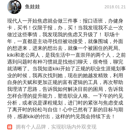
鱼娃娃
2018.01.21
现代人一开始焦虑就会做三件事：报口语班，办健身
卡，买书！仅限于报，办，买！当我发现我不止一次
做过这些事情，我发现我的焦虑又升级了！ 职场十
年，一直都是主动寻找但被动接受，就像围城，外面
的想进来，进来的想出去，就像一个被困住的死局。
kiki和老公两人，是我生活中一直崇拜的两个人，之前
遇到问题时有种习惯就是找他们聊天，很奇怪，聊完
就清晰了。当我知道kiki开始了正规的职业生涯规划事
业的时候，我再次找到她，现在的她越发精致，利用
自身的天赋和更加正规的富有逻辑的工具，再次帮助
我理清了思路，告诉我如何解决目前的困局，告诉我
怎样合理的提升能力，塑造职业人格。一下午的约见
分析，或者说是课程规划，进门时的紧张与焦虑变成
了离开时的轻松与自信！心中已然有了新的目标与期
待，感谢kiki的付出，这样的约见我会持续下去！
拥有个人品牌，实现职场内外双变现