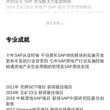
房地产营销管理；
2010至今 SAP 资深解决方案架构师
2014 五矿23冶 房地产 SAP 项目 负责营销模块
房地产财务资金管理。
2015 绿地集团 SAP项目 负责整体技术架构和营销模
面向对象：
块
房地产企业中高层管理人员；
展开全部
2016 中粮置地 SAP实施项目 负责系统架构 带领整个
各运营条线负责人；
开发团队 完成高质量交付
房地产信息化从业人员；
2017 VinGroup 越南最大地产公司 SAP实施项目 负责
专业成就
实施及开发团队
2018 五矿地产ERP项目及移动售楼系统实施
2019 信达地产成本及招采系统实施
十年SAP从业经验 不但擅长SAP传统模块的实施开发
2020 兖矿集团 大宗商品管理系统
更有丰富的行业背景四 七年SAP房地产行业实施经验
2021 鲁能地产 房地产信息化建设
精通房地产全生命周期的管理及SAP系统实现
获奖经历：
2011年 壳牌SETI项目 获得最佳项目
2014年 五矿23冶 获得最佳项目
2016 中粮置地SAP项目 获得SAP中国研究院最佳创
2011年 壳牌SETI项目 获得最佳项目
新奖
2014年 五矿23冶 获得最佳项目
2017 Vigroup房地产项目 获得全球最佳项目
2016 中粮置地SAP项目 获得SAP中国研究院最佳创
2019 房地产管理软件获得 上海市优秀发明奖银奖
新奖
2017 Vingroup地产项目 获得全球最佳项目