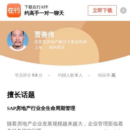
下载在行APP
立即下载
约高手一对一聊天
贾善伟
思爱普房地产解决方案架构师
上海 ・ 浦东新区
学员评分
9.8
分
约聊人数
8
人
响应率
高
擅长话题
SAP房地产行业全生命周期管理
随着房地产企业发展规模越来越大，企业管理面临着