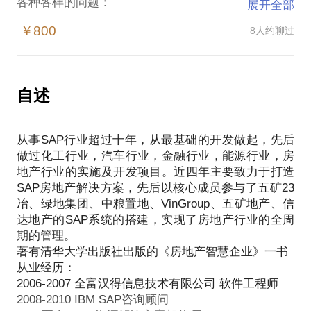
各种各样的问题：
展开全部
信息口径不统一，成本核算失真，资金管理得不到合
￥800
8人约聊过
理的利用；
信息滞后，管理层无法看到最实时的经营状况，无法
支持经营策略的决策。
所以企业需要一套统一的信息化平台，实时简洁易
自述
用。SAP做为全球最大的企业管理软件解决方案供应
商，所提供的房地产行业解决方案无疑是目前系统集
从事SAP行业超过十年，从最基础的开发做起，先后
成性、功能性最强大的系统。
做过化工行业，汽车行业，金融行业，能源行业，房
SAP的优势包括：
地产行业的实施及开发项目。近四年主要致力于打造
以项目运营数据为基础，构建企业战略运营架构；
SAP房地产解决方案，先后以核心成员参与了五矿23
以项目运营数据为基础，构建企业战略运营架构；
冶、绿地集团、中粮置地、VinGroup、五矿地产、信
可以满足各个级别的房地产企业管理的需求。
达地产的SAP系统的搭建，实现了房地产行业的全周
本话题主要讲解：
期的管理。
SAP房地产行业全生命周期管理的功能；
著有清华大学出版社出版的《房地产智慧企业》一书
房地产项目运营管理；
从业经历：
房地产成本合约管理；
2006-2007 全富汉得信息技术有限公司 软件工程师
房地产采购管理；
2008-2010 IBM SAP咨询顾问