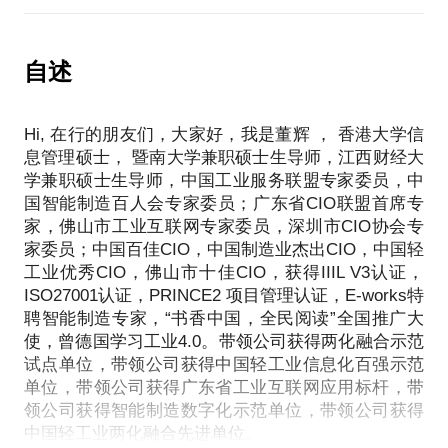
4、要点总结
作，央企已有63家企业打造自己的数字化公司。
企业数字化战略定位随着企业战略的差别而有所差
通过学习高薪成长之路，简历编写，行业特点，薪资
异，营造国际品牌，构筑百年企业，使数字化逐步成
结构，权责利等情况，并知晓如何应对不同级别的
2、学习对象
自述
为公司的核心竞争力之一。
BOSS，如年产值50亿，年产值100亿的企业家，第二
企业的信息化负责人，如IT主管，IT经理，IT总监，
代，职业经理人的方法和经验，以及在入职后180天
CIO等，以及对信息化，数字化建设感兴趣的同仁
3、路径方法
里如何稳定过渡。
Hi, 在行的朋友们，大家好，我是董辉 ， 香港大学信
如何通过信息技术优化企业管理流程、整合企业资
息管理硕士， 暨南大学兼职硕士生导师，江西财经大
3、案例实战
源、实现数字信息的迅速传递和响应、实现数字管理
学兼职硕士生导师，中国工业服务联盟专家委员，中
重点分享某国企十四五数字化之路（22页），某流程
的协同运作和数据的科学分析，推进企业技术改进和
国智能制造百人会专家委员；广东省CIO联盟首席专
行业头部企业数字化规划方案（80页），某电子行业
品牌提升，是许多企业面临的重要课题。
家，佛山市工业互联网专家委员，深圳市CIO协会专
头部信息化建设方案（52页）
家委员；中国百佳CIO，中国制造业杰出CIO，中国轻
工业优秀CIO，佛山市十佳CIO，获得IIIL V3认证，
ISO27001认证，PRINCE2 项目管理认证，E-works特
4、精华干化
聘智能制造专家，“书香中国，全民阅读”全国推广大
通过分享，了解从战略，从愿景，精神到企业产品，
使，曾德国学习工业4.0。带领公司获得两化融合示范
最后落地执行到IT的全方位的基到PDCA的前端营销
试点单位，带领公司获得中国轻工业信息化百强示范
单位，带领公司获得广东省工业互联网应用标杆，带
领公司获得智能制造数字化示范单位，带领公司获得
中国轻工业两化融合先进单位。