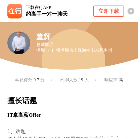
下载在行APP
立即下载
约高手一对一聊天
董辉
总裁助理
深圳 ・ 广州深圳佛山珠海中山东莞惠州
学员评分
9.7
分
约聊人数
19
人
响应率
高
擅长话题
IT拿高薪Offer
1、话题