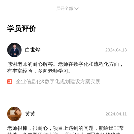
拥有18年以上企业数字化，信息化的经验，擅长IT战
展开全部
略规划，流程再造，管理咨询，部门组织，团队管
理，擅长企业供应链条端到端价值实现，对新零售，
学员评价
数字化，工业互联网，智能制造有深刻的理解。曾任
世界500强香港公司亚太CIO，现任A股某上市公司总
裁助理，18年生产制造信息化工作经验， 12年分销渠
白世烨
道信息化工作经验，10年零售终端信息化工作经验，
2024.04.13
3年海外工作经验；曾参与重点项目：SAP ECC 6.0，
Oracle EBS，OA办公协同，CRM客户关系，MES制
感谢老师的耐心解答。老师在数字化和流程化方面，
造执行，WMS立体仓库，OCP新零售全渠道，SCM
有丰富经验，多向老师学习。
供应链管理，FSSC财务共享中心，HRBP人力资源，
企业信息化&数字化规划建设方案实践
BI大数据分析，IOT物联网等项目规划与建设。
著有3本书籍： A-《转型家+》联席作者 B-《CIO新思
维》联席作者 C-《智能制造试点示范与实践》联席作
者。
黄黄
2024.04.11
老师很棒，很耐心，项目上遇到的问题，能给出非常