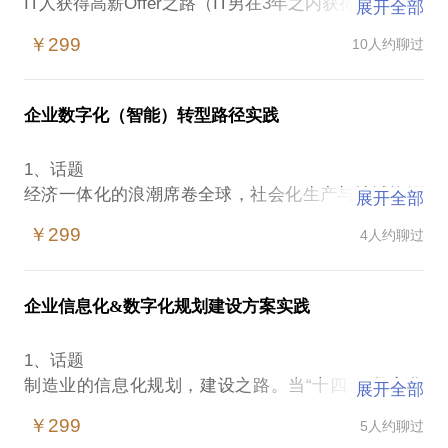
IT人获得高薪Offer之路（IT男在3年之内获得华东华南
展开全部
5个100W高薪OFFER之经验）
￥299
10人约聊过
2、用户价值
一次见面沟通，一小时的交流，从顶层设计到业务蓝
企业数字化（智能）转型路径实践
图，从点线面体，到方法和体系，快速传承，高效自
我提升，如何快速拿到高薪OFFER。
1、话题
经济一体化的浪潮席卷全球，社会化生产与地域资源
展开全部
3、案例故事
优势的整合，从传统计划经济体制向现代市场经济体
西南二线城市，“A男”30岁，IT 5年工作经验，3个小
￥299
4人约聊过
制转变的过程中，面临着迫切的改革形势。中国企业
时面对面的沟通，从IT行业的未来，顶层设计，业务
管理的未来发展，必将面临着更加激烈的内外市场竞
蓝图，7大体系等。一个月后，A男使用此数字化7层
争与挑战。
体系，跳槽换工作，从月薪8000提升到20000元。
企业信息化&数字化规划建设方案实践
华南一线城市，“B男”35岁，某知名大厂，IT 10年工
2、数字环境
作经验，2个小时私享会分享，从IT组织，到IT定位，
1、话题
利用数字技术改造传统的企业管理模式，全力打造企
以及IT架构等，10天后，B男使用此方法，现工作的IT
制造业的信息化规划，建设之路。当“十四五”数字化
展开全部
业的核心竞争力已经越来越成为企业的共识，信息技
部门提升，自己职位提升，待遇提升20%。
元年后，企业的信息化，数字化规划，建设越来越重
术的迅猛发展给企业质量管理模式的转变带来新的革
￥299
5人约聊过
要，政府已将数字化建设列为十四五的重中之中工
命。