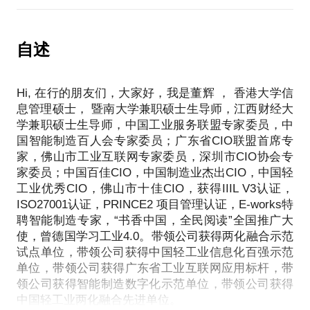
4、要点总结
作，央企已有63家企业打造自己的数字化公司。
企业数字化战略定位随着企业战略的差别而有所差
通过学习高薪成长之路，简历编写，行业特点，薪资
异，营造国际品牌，构筑百年企业，使数字化逐步成
结构，权责利等情况，并知晓如何应对不同级别的
2、学习对象
自述
为公司的核心竞争力之一。
BOSS，如年产值50亿，年产值100亿的企业家，第二
企业的信息化负责人，如IT主管，IT经理，IT总监，
代，职业经理人的方法和经验，以及在入职后180天
CIO等，以及对信息化，数字化建设感兴趣的同仁
3、路径方法
里如何稳定过渡。
Hi, 在行的朋友们，大家好，我是董辉 ， 香港大学信
如何通过信息技术优化企业管理流程、整合企业资
息管理硕士， 暨南大学兼职硕士生导师，江西财经大
3、案例实战
源、实现数字信息的迅速传递和响应、实现数字管理
学兼职硕士生导师，中国工业服务联盟专家委员，中
重点分享某国企十四五数字化之路（22页），某流程
的协同运作和数据的科学分析，推进企业技术改进和
国智能制造百人会专家委员；广东省CIO联盟首席专
行业头部企业数字化规划方案（80页），某电子行业
品牌提升，是许多企业面临的重要课题。
家，佛山市工业互联网专家委员，深圳市CIO协会专
头部信息化建设方案（52页）
家委员；中国百佳CIO，中国制造业杰出CIO，中国轻
工业优秀CIO，佛山市十佳CIO，获得IIIL V3认证，
ISO27001认证，PRINCE2 项目管理认证，E-works特
4、精华干化
聘智能制造专家，“书香中国，全民阅读”全国推广大
通过分享，了解从战略，从愿景，精神到企业产品，
使，曾德国学习工业4.0。带领公司获得两化融合示范
最后落地执行到IT的全方位的基到PDCA的前端营销
试点单位，带领公司获得中国轻工业信息化百强示范
单位，带领公司获得广东省工业互联网应用标杆，带
领公司获得智能制造数字化示范单位，带领公司获得
中国轻工业两化融合先进单位。