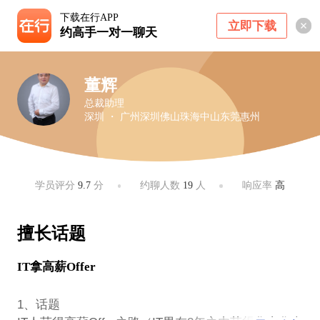
下载在行APP
立即下载
约高手一对一聊天
董辉
总裁助理
深圳 ・ 广州深圳佛山珠海中山东莞惠州
学员评分
9.7
分
约聊人数
19
人
响应率
高
擅长话题
IT拿高薪Offer
1、话题