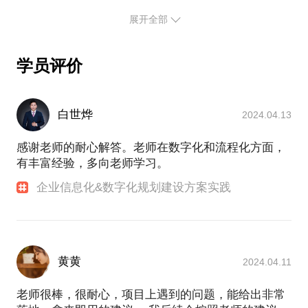
拥有18年以上企业数字化，信息化的经验，擅长IT战
展开全部
略规划，流程再造，管理咨询，部门组织，团队管
理，擅长企业供应链条端到端价值实现，对新零售，
学员评价
数字化，工业互联网，智能制造有深刻的理解。曾任
世界500强香港公司亚太CIO，现任A股某上市公司总
裁助理，18年生产制造信息化工作经验， 12年分销渠
白世烨
道信息化工作经验，10年零售终端信息化工作经验，
2024.04.13
3年海外工作经验；曾参与重点项目：SAP ECC 6.0，
Oracle EBS，OA办公协同，CRM客户关系，MES制
感谢老师的耐心解答。老师在数字化和流程化方面，
造执行，WMS立体仓库，OCP新零售全渠道，SCM
有丰富经验，多向老师学习。
供应链管理，FSSC财务共享中心，HRBP人力资源，
企业信息化&数字化规划建设方案实践
BI大数据分析，IOT物联网等项目规划与建设。
著有3本书籍： A-《转型家+》联席作者 B-《CIO新思
维》联席作者 C-《智能制造试点示范与实践》联席作
者。
黄黄
2024.04.11
老师很棒，很耐心，项目上遇到的问题，能给出非常