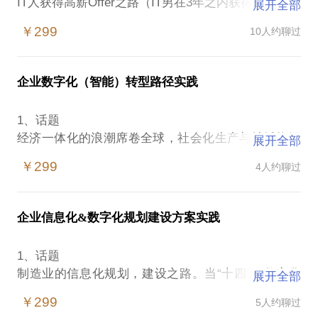
IT人获得高薪Offer之路（IT男在3年之内获得华东华南
展开全部
5个100W高薪OFFER之经验）
￥299
10人约聊过
2、用户价值
一次见面沟通，一小时的交流，从顶层设计到业务蓝
企业数字化（智能）转型路径实践
图，从点线面体，到方法和体系，快速传承，高效自
我提升，如何快速拿到高薪OFFER。
1、话题
经济一体化的浪潮席卷全球，社会化生产与地域资源
展开全部
3、案例故事
优势的整合，从传统计划经济体制向现代市场经济体
西南二线城市，“A男”30岁，IT 5年工作经验，3个小
￥299
4人约聊过
制转变的过程中，面临着迫切的改革形势。中国企业
时面对面的沟通，从IT行业的未来，顶层设计，业务
管理的未来发展，必将面临着更加激烈的内外市场竞
蓝图，7大体系等。一个月后，A男使用此数字化7层
争与挑战。
体系，跳槽换工作，从月薪8000提升到20000元。
企业信息化&数字化规划建设方案实践
华南一线城市，“B男”35岁，某知名大厂，IT 10年工
2、数字环境
作经验，2个小时私享会分享，从IT组织，到IT定位，
1、话题
利用数字技术改造传统的企业管理模式，全力打造企
以及IT架构等，10天后，B男使用此方法，现工作的IT
制造业的信息化规划，建设之路。当“十四五”数字化
展开全部
业的核心竞争力已经越来越成为企业的共识，信息技
部门提升，自己职位提升，待遇提升20%。
元年后，企业的信息化，数字化规划，建设越来越重
术的迅猛发展给企业质量管理模式的转变带来新的革
￥299
5人约聊过
要，政府已将数字化建设列为十四五的重中之中工
命。