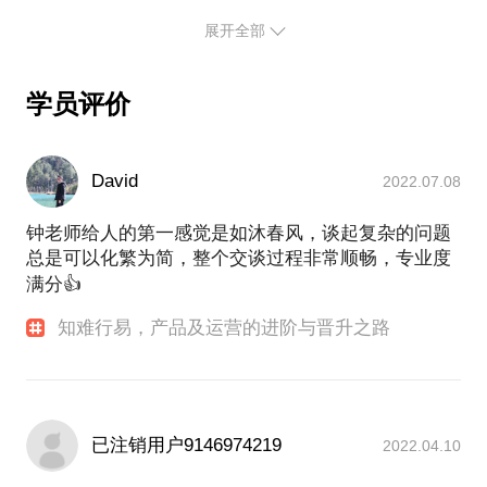
展开全部
运营和增长相关话题
职业发展相关的话题
学员评价
我的诉求：
分享只是顺便，希望能彼此学习，教学相长。
David
2022.07.08
浙江大学 本硕
钟老师给人的第一感觉是如沐春风，谈起复杂的问题
饿了么副总裁
总是可以化繁为简，整个交谈过程非常顺畅，专业度
前安居客产品运营副总裁
满分👍
知难行易，产品及运营的进阶与晋升之路
已注销用户9146974219
2022.04.10