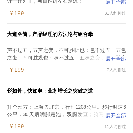
计一针见血，项目推进左右逢源；
展开全部
你是否碰到过这样的问题：业务提案被老板拍砖，产
￥199
31人约聊过
品方案被同事挑战，项目推进被协作拖累
我愿与您分享：
进阶（由你办事，我很放心）：独当一面，成为老板
大道至简，产品经理的方法论与组合拳
所信赖的左膀右臂；
登堂（原来棋子，从此棋手）：凌驾执行，把时间浪
声不过五，五声之变，不可胜听也；色不过五，五色
费在思考和判断正确的事情上；
之变，不可胜观也；味不过五，五味之变，不可胜尝
展开全部
入室（不是产品，而是生意）：跳出产品/运营，变成
也。——孙子兵法
实质上的业务操盘手（向业务线/事业部负责人迈
￥199
7人约聊过
产品经理看似技能综合，招数千变，归根到底，不过
进）。
五声、五色、五味。得此三五，其变无穷：
结语：夏虫不可语冰，你够不够强，往往不取决于你
业务提案：如运筹帷幄，重点在于价值分析（盯结
够不够努力，而是取决于你知不知道一些更有意思的
锐如针，快如电：业务增长之突破之道
果，接地气，有逻辑 三原则）
事情。
产品设计：如排兵布阵，本质在于判断与准备（事上
打个比方：上海去北京，行程1208公里。步行时速6
做减法，人上做加法 二原则）
公里，30天后满脚是泡，双腿发直；骑马时速20公
展开全部
产品落地：如行军打仗，重点在于执行是否到位（共
里，10天之后，马困人乏，人仰马翻；开车时速100
识先行、PDCA 二原则）
￥199
11人约聊过
公里，12小时拼体力，睡个扎实觉，然后满血复活；