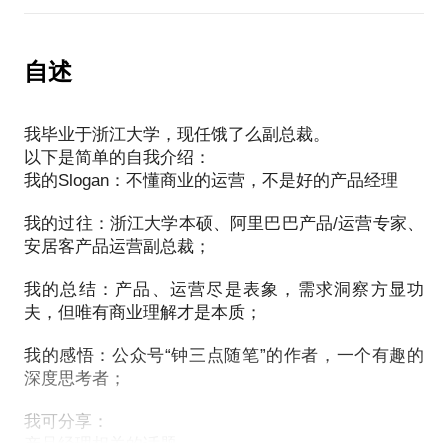
但是：高铁只要大概5个小时，飞机只要2.5个小时
增长，其实就是就如一个只会走路一种方式的人，学
会做高铁和飞机的过程。
自述
我将与你分享：
1、穿透本质：永恒三命题“谁、从哪儿来、到哪儿去”
我毕业于浙江大学，现任饿了么副总裁。
2、锐如针：单个突破点，一万倍压强
以下是简单的自我介绍：
3、快如电：如水银泻地，如星河漫舞
我的Slogan：不懂商业的运营，不是好的产品经理
我的过往：浙江大学本硕、阿里巴巴产品/运营专家、
安居客产品运营副总裁；
我的总结：产品、运营尽是表象，需求洞察方显功
夫，但唯有商业理解才是本质；
我的感悟：公众号“钟三点随笔”的作者，一个有趣的
深度思考者；
我可分享：
产品经理相关的话题