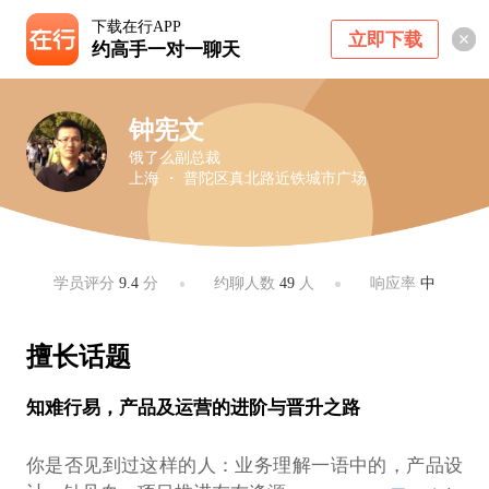
下载在行APP
立即下载
约高手一对一聊天
钟宪文
饿了么副总裁
上海 ・ 普陀区真北路近铁城市广场
学员评分
9.4
分
约聊人数
49
人
响应率
中
擅长话题
知难行易，产品及运营的进阶与晋升之路
你是否见到过这样的人：业务理解一语中的，产品设