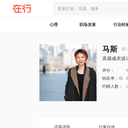
心理
职场发展
行业经
马斯
高级成衣设
评分：
9
响应率：
约聊人数：
话题详情
行家自述