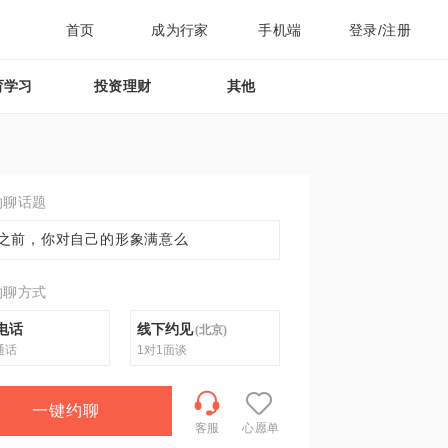
首页
成为行家
手机端
登录/注册
育学习
投资理财
其他
约聊话题
之前，你对自己的形象满意么
约聊方式
电话
线下约见
(
北京
)
通话
1对1面谈
一键约聊
客服
心愿单