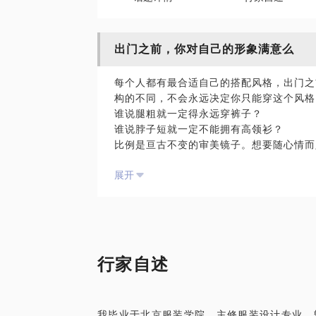
出门之前，你对自己的形象满意么
每个人都有最合适自己的搭配风格，出门之
构的不同，不会永远决定你只能穿这个风格
谁说腿粗就一定得永远穿裤子？
谁说脖子短就一定不能拥有高领衫？
比例是亘古不变的审美镜子。想要随心情而
节变化，把握时尚要点，轻轻松松你就赢了
展开
ps:不求贵的，只买对的，一切只为搭配！
行家自述
我毕业于北京服装学院，主修服装设计专业，