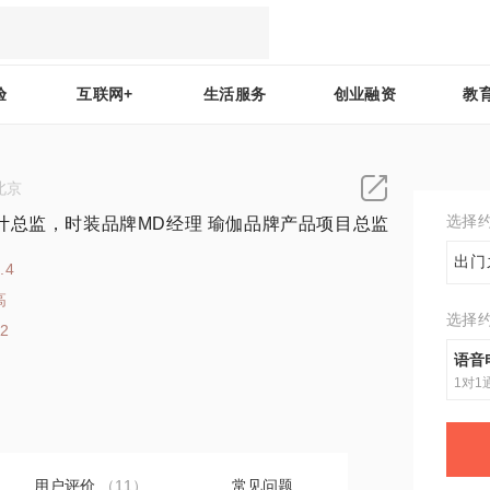
验
互联网+
生活服务
创业融资
教
北京
选择
计总监，时装品牌MD经理 瑜伽品牌产品项目总监
出门
.4
高
选择
12
语音
1对1
用户评价
（11）
常见问题