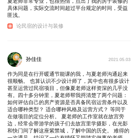
夏老师非常专业，也很热情，点出了我的房子装修的
片或电子版，例如装饰画、房客北京旅行攻略、房屋
具体问题，实际交流时间超过平台规定的时间，受益
各处使用的提示牌。如果可能，我们还可以有进一步
匪浅。
的探讨与合作，诸如：到房屋现场进行初步的规划设
论民宿的设计与装修
计、提供具体装修的参考意见、量身定做房间周边游
览攻略等等。
孙佳佳
2021.05.03
作为同是在行开暖通节能课的我，与夏老师沟通起来
很顺畅。 也算认识不少设计师了，其中也有很多设计
甚至运营过民宿项目，但像夏老师这样资深的几乎没
有。四十多分钟里，夏老师帮我捋清楚了两个问题：
如何评估自己的房产资源是否具备民宿运营条件以及
适合哪种类型？ 适合哪种风格及运营方式？ 等同于
在做项目的定位分析。 夏老师的工作室就在故宫旁
边，经常会带游学的孩子们去故宫里学摄影，在光影
和快门间了解这座紫禁城，了解中国的历史。 难得的
一次遇见，结识了一位有情怀又能踏实做事的老师。