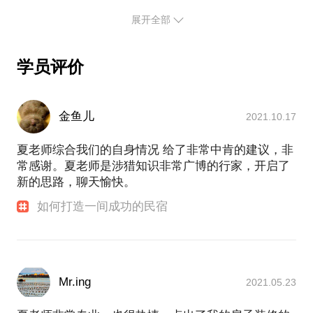
及装修装饰，主持设计了多套院子的翻修与改建工
在咨询过程中，我还会向你展示一些“实物”的图
房源的包装与营销
套民宿的装修、运营经验相结合，融会贯通、萃取提
程。
展开全部
片或电子版，例如装饰画、房客北京旅行攻略、房屋
文案写作策略
炼而来，是不折不扣、实实在在的“干货”，希望与你
各处使用的提示牌。如果可能，我们还可以有进一步
为房间拍摄照片应注意的问题
自2013年起我开始涉足民宿领域，陆续打造运营了多
们分享，并切实有效地帮助到你们，进而实现心中的
的探讨与合作，诸如：到房屋现场进行初步的规划设
如何整合发布房源
个院落，几十套房间，截至2018年底已经接待了来自
学员评价
小梦想、小目标。
计、提供具体装修的参考意见、量身定做房间周边游
airbnb网站平台的使用技巧
40个国家，近8000位客人，获得了近千条来自客人的
览攻略等等。
五星好评,并连续三年成为AIRBNB“超赞房东”，同时
图片发布注意的问题
也引起了京城多家媒体的关注，包括精品购物指南，
房源价格的制定策略
金鱼儿
2021.10.17
环球时报，人物杂志，中国日报等，将我们作为北京
房源日期管理策略
夏老师综合我们的自身情况 给了非常中肯的建议，非
房源的后期运营与危机处理
常感谢。夏老师是涉猎知识非常广博的行家，开启了
网上沟通策略
新的思路，聊天愉快。
如何制作旅行攻略
物料（布草）管理及使用
如何打造一间成功的民宿
如何迎接客人
外国客人的“接”与“不接”
如何让外国客人防止上当
如何处理外国人登记问题
Mr.ing
2021.05.23
如何与邻居相处
在咨询过程中，我还会向你展示一些“实物”的图