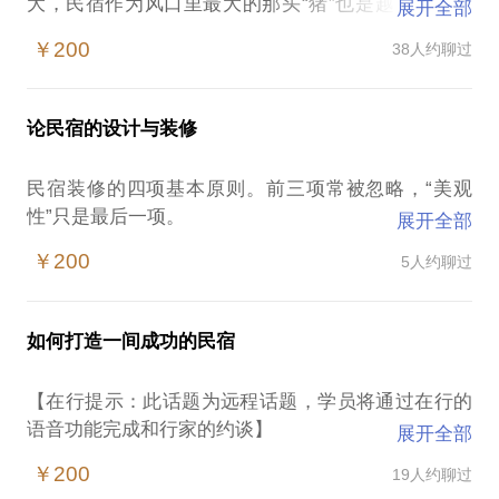
大，民宿作为风口里最大的那头“猪”也是越飞越高。
展开全部
开一间民宿，到底是一种情怀？一个梦想？还是一门
￥200
38人约聊过
生意？到底怎样做才能开一家成功的民宿？在这里，
我不会与你天花乱坠地“侃”那些分享经济概念与理
论，也不会对你煽风点火，让你激情四射、义无反
论民宿的设计与装修
顾、毫无准备地踏进这个“围城”，我要告诉你的是：
这门生意的“钱”在哪里?“坑”在哪里？
民宿装修的四项基本原则。前三项常被忽略，“美观
怎样做才能跨过“坑”挣到“钱”？
性”只是最后一项。
展开全部
作为一名这个领域成功的先行者，我将与你分享
民宿装修风格的选择。哪种风格最吸引人，哪种风格
这门生意的各个环节中最实用、最靠谱、最有效的操
￥200
5人约聊过
最撩人眼球，答案决不止一个。
作方法与经验，这都是经过不断实践、不断总结而来
复合型空间的分布与规划。如果你选择做“院子”这种
的，贯穿了整个民宿运营全部过程与细节，对于后来
复合型空间，那么你就要知道如何制定出最佳的平面
从业者将大有裨益，大体分为三个方面：
如何打造一间成功的民宿
布局设计方案，合理的规划设计，既能满足你今后日
房源的前期准备：
常运营需要的所有功能空间，也没准能让你每月多出
哪种房子适合做民宿
【在行提示：此话题为远程话题，学员将通过在行的
几千元的收入。
签订房屋租赁合同中的问题
语音功能完成和行家的约谈】
展开全部
如何制造每套客房的亮点。茫茫“房海”，惊鸿一瞥，
如何打造一个受欢迎的民宿
近年来“分享经济”的风吹遍了全世界，且越刮越大，
如何让你的房间脱颖而出，叫人一见倾心，“选你么，
￥200
19人约聊过
如何拉升软性服务的档次
民宿作为风口里最大的那头“猪”也是越飞越高。开一
给个理由先”。