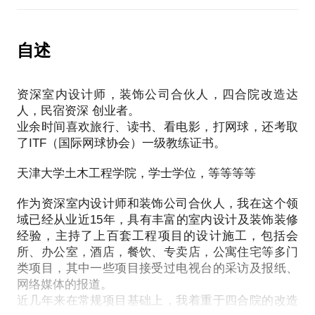
网上采购策略
间民宿，到底是一种情怀？一个梦想？还是一门生
民宿装修省钱宝典。“民宿”终究是一门生意，就要考
房源的包装与营销
意？到底怎样做才能开一家成功的民宿？在这里，我
虑回收成本，赚取利润，除非你是富家子弟或者拿别
文案写作策略
不会与你天花乱坠地“侃”那些分享经济概念与理论，
自述
人的钱玩票。“省钱”不代表品质低劣、偷工减料，选
为房间拍摄照片应注意的问题
也不会对你煽风点火，让你激情四射、义无反顾、毫
择最适合的“工艺做法”能让你节省至少30%的成本。
如何整合发布房源
无准备地踏进这个“围城”，我要告诉你的是：
民宿装修中的“diy”。有几样物品非常吸引人，而且它
airbnb网站平台的使用技巧
资深室内设计师，装饰公司合伙人，四合院改造达
这门生意的“钱”在哪里?“坑”在哪里？
们的共同之处是都可以“diy”，既省了银子，又过了
图片发布注意的问题
人，民宿资深 创业者。
怎样做才能跨过“坑”挣到“钱”？
把“动手”的瘾。
业余时间喜欢旅行、读书、看电影，打网球，还考取
房源价格的制定策略
作为一名这个领域成功的先行者，我将与你分享
民宿装饰的三大“利器”。“轻装修、重装饰”，家装如
了ITF（国际网球协会）一级教练证书。
房源日期管理策略
这门生意的各个环节中最实用、最靠谱、最有效的操
此，民宿更需如此，好的装饰可以事半功倍，三大“利
房源的后期运营与危机处理
作方法与经验，这都是经过不断实践、不断总结而来
器”不可不知。
天津大学土木工程学院，学士学位，等等等等
网上沟通策略
的，贯穿了整个民宿运营全部过程与细节，对于后来
卫生间装修秘籍。卫生间是民宿装修是重点，也是未
如何制作旅行攻略
从业者将大有裨益，大体分为三个方面：
作为资深室内设计师和装饰公司合伙人，我在这个领
来经常出问题的区域，尤其北京的很多四合院没有排
物料（布草）管理及使用
房源的前期准备
域已经从业近15年，具有丰富的室内设计及装饰装修
污下水管道，如何解决这些难题，防患于未然，是卫
如何迎接客人
经验，主持了上百套工程项目的设计施工，包括会
哪种房子适合做民宿
生间装修的关键。
外国客人的“接”与“不接”
所、办公室，酒店，餐饮、专卖店，公寓住宅等多门
签订房屋租赁合同中的问题
民宿装修后如何设置“百宝箱”。箱子里的宝贝关键时
如何让外国客人防止上当
类项目，其中一些项目接受过电视台的采访及报纸、
如何打造一个受欢迎的民宿
刻可解“燃眉之急”，一个小物件有可能让你避免几千
网络媒体的报道。
如何处理外国人登记问题
如何拉升软性服务的档次
元的损失。
近几年来在常规项目基础上，我着重于四合院的改造
如何与邻居相处
网上采购策略
以上多个问题，都是我将多年的职业经历与近20