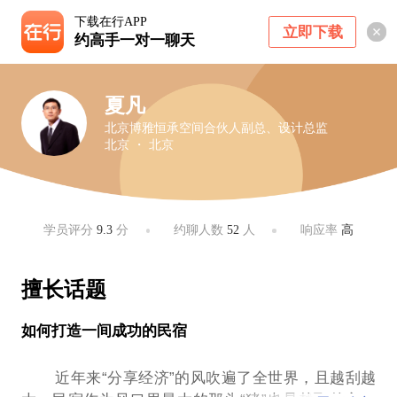
下载在行APP
立即下载
约高手一对一聊天
夏凡
北京博雅恒承空间合伙人副总、设计总监
北京 ・ 北京
学员评分
9.3
分
约聊人数
52
人
响应率
高
擅长话题
如何打造一间成功的民宿
近年来“分享经济”的风吹遍了全世界，且越刮越