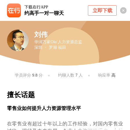
下载在行APP
立即下载
约高手一对一聊天
刘伟
华润万家Ole'人力资源总监
深圳 ・ 罗湖 福田
学员评分
9.8
分
约聊人数
7
人
响应率
高
擅长话题
零售业如何提升人力资源管理水平
在零售业有超过十年以上的工作经验，对国内零售业