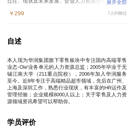
过往、现状及未来发展、企业人力资源管理有一定的
展开全部
见解和认知；在高端零售业领域服务多年、人力资源
￥299
7人约聊过
全盘规划/运营、管培生培养、人才发展、企业培训体
系建设及运作等经验丰富。
常见问题：
高端零售业态发展现状；
自述
零售业人力资源体系；
零售业人才发展；
本人现为华润集团旗下零售板块中专注国内高端零售
展店过程中的人力资源匹配；
业态-Ole'业务单元的人力资源总监；2005年毕业于无
管理培训生项目运作指导。
锡江南大学（211重点院校），2006年加入华润服务
至今。近8年专注于高端精品超市领域，先后在广州、
上海及深圳工作，熟悉行业现状，有丰富的HR运作及
管理经验；企业规模8000人以上；关于零售及人力资
学员评价