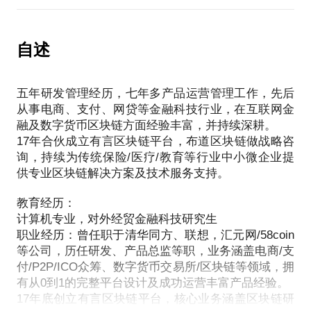
数据/业务上链的基本前提及后续演进路径
区块链创业生态体糸（业务闭环）及商业模式
市场动态及监管政策，讨论及业务整合
自述
五年研发管理经历，七年多产品运营管理工作，先后
从事电商、支付、网贷等金融科技行业，在互联网金
5年研发，8年金融科技行业背景，先后参与ICO代币
融及数字货币区块链方面经验丰富，并持续深耕。
发行融资，钱包及交易所平台搭建并有效运作
17年合伙成立有言区块链平台，布道区块链做战略咨
询，持续为传统保险/医疗/教育等行业中小微企业提
供专业区块链解决方案及技术服务支持。
教育经历：
计算机专业，对外经贸金融科技研究生
职业经历：曾任职于清华同方、联想，汇元网/58coin
等公司，历任研发、产品总监等职，业务涵盖电商/支
付/P2P/ICO众筹、数字货币交易所/区块链等领域，拥
有从0到1的完整平台设计及成功运营丰富产品经验。
17年底创立有言区块链平台，核心业务涵盖区块链研