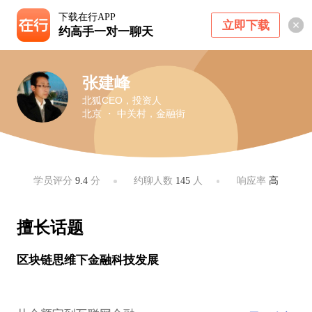
下载在行APP
立即下载
约高手一对一聊天
张建峰
北狐CEO，投资人
北京 ・ 中关村，金融街
学员评分
9.4
分
约聊人数
145
人
响应率
高
擅长话题
区块链思维下金融科技发展