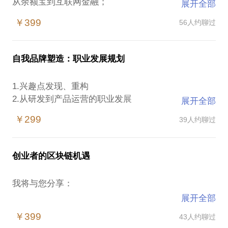
从余额宝到互联网金融；
展开全部
强监管政策下金融科技转型；
￥399
56人约聊过
比特币的本质和区块链的价值；
区块链时代我们的职业发展点和投资。
自我品牌塑造：职业发展规划
1.兴趣点发现、重构
一直从事互联网金融工作，上线并成功运营多家平台
2.从研发到产品运营的职业发展
展开全部
至今，p2p和众筹为主，曾发行ico，后转入区块链金
3.新科技革命背景下自我定位/提升
融方面项目至今。
￥299
39人约聊过
4.如何构建融合自洽的兴趣-职业-生活发展态
5.针对产品运营技能和业务方向的分享、讨论、案例
分析
创业者的区块链机遇
我将与您分享：
拥有5年研发，10多年产品运营经验，在支付、电
展开全部
商，金融科技，数字货币及区块链金融领域拥有丰富
比特币及区块链思维变革
产品运营实践经验，希望能对后来者有所帮助，更好
￥399
43人约聊过
个人/企业如何切入市场（+区块链)
定位发展自己。