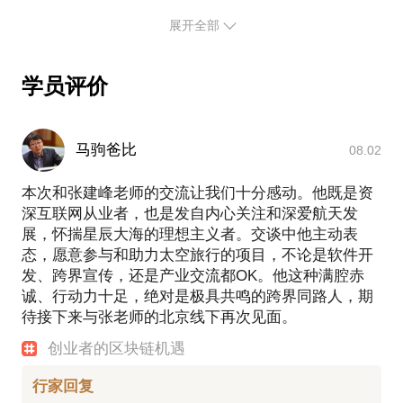
发，区块链+解决方案（Token发行/白皮书/落地业务
闭环等），区块链产品培训等方面
展开全部
项目经历：
学员评价
06年参与企业级CRM系统开发，主要负责系统架构设
计及研发工作。
08年参与北京奥运会电子门票系统软硬件系统设计及
研发工作，为主要参与者，项目获北京市市长荣誉表
马驹爸比
08.02
彰。
13年后一直从事P2P、众筹、交易所等金融产品工
本次和张建峰老师的交流让我们十分感动。他既是资
作。
深互联网从业者，也是发自内心关注和深爱航天发
17年曾ico募资上千万，属于最早一批开始代币发行、
展，怀揣星辰大海的理想主义者。交谈中他主动表
开展交易所做市等token商业实践者。
态，愿意参与和助力太空旅行的项目，不论是软件开
发、跨界宣传，还是产业交流都OK。他这种满腔赤
诚、行动力十足，绝对是极具共鸣的跨界同路人，期
待接下来与张老师的北京线下再次见面。
创业者的区块链机遇
行家回复