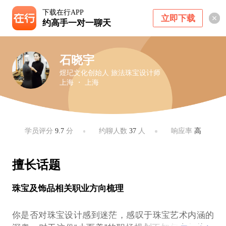
下载在行APP
立即下载
约高手一对一聊天
石晓宇
煜玘文化创始人 旅法珠宝设计师
上海 ・ 上海
学员评分
9.7
分
约聊人数
37
人
响应率
高
擅长话题
珠宝及饰品相关职业方向梳理
你是否对珠宝设计感到迷茫，感叹于珠宝艺术内涵的