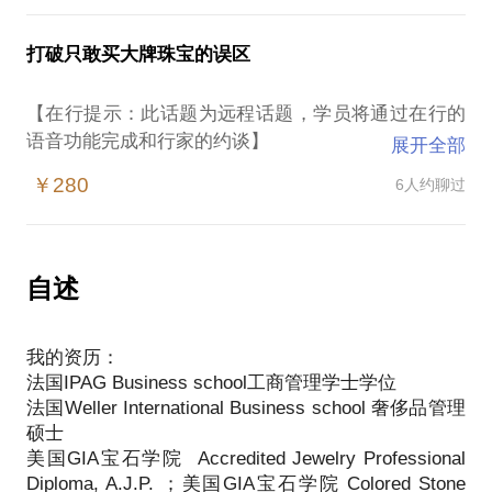
是到私人定制又怕遇到合成钻石。
不用担心，今天课堂将和您分享：
打破只敢买大牌珠宝的误区
钻石的特色与简介
【在行提示：此话题为远程话题，学员将通过在行的
语音功能完成和行家的约谈】
展开全部
你是不是对于大牌珠宝的价格望而却步；或是因为和
￥280
6人约聊过
别人撞上同款而感到糟心；时常找不到适合自己的大
牌设计款？
通过课堂我会和您分享：
教你打破只敢买大牌珠宝的误区
自述
不需要再被大牌的价格吓到
我的资历：
不用再和别人撞上大牌首饰
法国IPAG Business school工商管理学士学位
法国Weller International Business school 奢侈品管理
如何选择适合自己的款式，不过分追求大牌珠宝
硕士
分享超高性价比的首饰买法。
美国GIA宝石学院 Accredited Jewelry Professional
Diploma, A.J.P. ；美国GIA宝石学院 Colored Stone