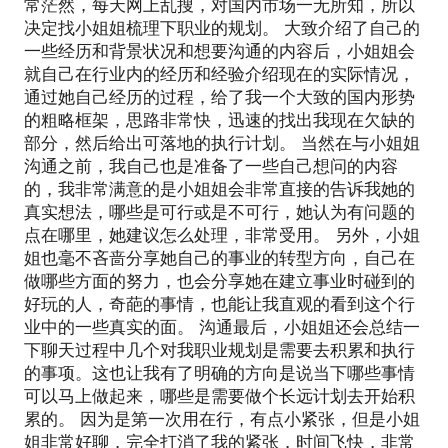
常茫然，每天网上乱搜，对国内市场一无所知，所以
决定找小姐姐梳理下职业的规划。 大致介绍了自己的
一些经历和背景状况和想要沟通的内容后，小姐姐会
就自己在行业内的经历和经验介绍现在的实际情况，
通过她自己经历的过程，给了我一个大致的国内形势
的粗略框架，思路非常快，迅速的找出我现在欠缺的
部分，然后给出可落地的执行计划。 当然在与小姐姐
沟通之前，我自己也是准备了一些自己想问的内容
的，我非常满意的是小姐姐会非常直接的告诉我她的
真实想法，哪些是可行或是不可行，她认为有问题的
点在哪里，她建议怎么处理，非常受用。 另外，小姐
姐也毫不吝啬分享她自己的事业的转型方向，自己在
做哪些方面的努力，也会分享她在建立事业时碰到的
好玩的人，奇葩的事情，也能让我直观的看到这个行
业中的一些真实的面。 沟通最后，小姐姐还会总结一
下聊天过程中几个对我职业规划是需要去积累和执行
的事项。这也让我有了明确的方向是说当下哪些事情
可以马上做起来，哪些是需要做个长远计划去开始积
累的。 因为是第一次用在行，有点小紧张，但是小姐
姐非常好聊，完全打消了我的紧张，时间飞快，非常