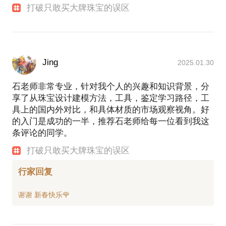
打破只敢买大牌珠宝的误区
验
2017年联合创始思无邪珠宝有限公司
通过自身多重文化与丰富阅历作为交融，携手核心粉
丝，产生珠宝设计灵感，将品牌影响力推向一个新阶
段，实现珠宝零售新模式
Jing
2025.01.30
2017年创立上海煜玘文化发展有限公司
立志于打造全新的新媒体平台，线上与线下完美结
石老师非常专业，针对我个人的兴趣和知识背景，分
合，将珠宝文化的底蕴深入人心，通过珠宝文化交流
享了从珠宝设计建模方法，工具，鉴定学习路径，工
的策划、媒体的运作，打造百年经典珠宝系列
具上的国内外对比，和具体材质的市场观察视角。好
项目经历：
的入门是成功的一半，推荐石老师给每一位看到我这
旅法珠宝首饰设计师；
条评论的同学。
深度游旅行爱好者，走遍欧洲76座城市；
留法期间导演拍摄了全法留学生纪录片《全巴黎只是
打破只敢买大牌珠宝的误区
一个开始》 ；
行家回复
参与制片全网点击过亿脱口秀《波波HIGH聊》 ；
15年获得TTF羊年生肖最佳创意奖；
15年底设计手稿参与BAPC慈善拍卖；
潜心《易经》钻研；金庸迷，多元化的吸收来自不同
领域的知识；