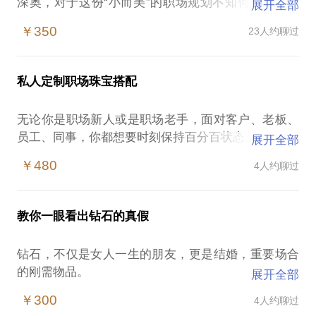
深奥，对于这份“小而美”的职场规划不知何去何从，
展开全部
就让我们一起通过自身的内外兼修，增强心境，一起
￥350
23人约聊过
唤醒自我、提升自我，让我们从心灵和大自然中寻找
灵感、从生活中体验艺术，设计出一份拥有“生命
力”的珠宝，也通过珠宝设计纪念当下，传递未来。
私人定制职场珠宝搭配
同时分享珠宝设计道路上的经验与信念感，与你一起
梳理属于自我的职业规划，清晰未来的目标，知行合
无论你是职场新人或是职场老手，面对客户、老板、
员工、同事，你都想要时刻保持百分百状态。
展开全部
但常常会遇到两大问题：
￥480
4人约聊过
每个人职场人士都力求完美状态，我该如何脱颖而
出？
珠宝搭配的效果常常不尽如人意，我该如何改变？
教你一眼看出钻石的真假
通过课堂我会和您分享：
为您私人订制一套属于你的珠宝搭配小秘诀
钻石，不仅是女人一生的朋友，更是结婚，重要场合
分享珠宝搭配的雷区与禁区以及珠宝购买小知识
的刚需物品。
展开全部
成为您珠宝搭配的小顾问，轻松应对各类人
比起大牌首饰的价格，常常小小的30分钻石就让你望
￥300
4人约聊过
而却步，更别提多买几颗、或是几个不同的款式。但