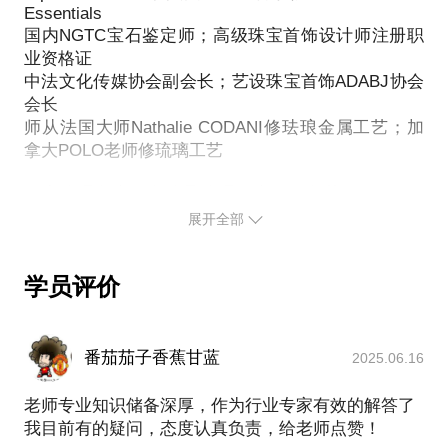
教您相同品质的钻石、宝石的高性价比选购秘诀
Essentials
国内NGTC宝石鉴定师；高级珠宝首饰设计师注册职
业资格证
中法文化传媒协会副会长；艺设珠宝首饰ADABJ协会
会长
师从法国大师Nathalie CODANI修珐琅金属工艺；加
拿大POLO老师修琉璃工艺
工商管理学士。奢侈品管理硕士。13年获得了NGTC
宝石鉴定师资格证，14年获得高级珠宝首饰设计师注
展开全部
册职业资格证。中法文化传媒协会副会长，艺设珠宝
首饰ADABJ协会会长。15年在巴黎珠宝公会UFBJOP
学员评价
修当代首饰金属工艺，师从法国大师Nathalie
CODANI修珐琅金属工艺。师从加拿大POLO老师修琉
璃工艺。
番茄茄子香蕉甘蓝
2025.06.16
职业经历：
2016年创立玩璞珠宝有限公司
老师专业知识储备深厚，作为行业专家有效的解答了
对于中法女人对于珠宝的选择与定义，将自己的乐趣
我目前有的疑问，态度认真负责，给老师点赞！
融入珠宝饰品设计中，通过品质提升打造精致生活体