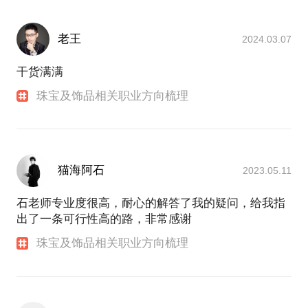
环游世界的脚步从未停止，学开飞机，拥有潜水执
照，无限的大自然体验正是我们创作美的源泉，在珠
宝领域里本身就拥有着无限的宝藏，吸收属于大自然
老王
2024.03.07
的灵感，多年不同的人生阅历沉淀于珠宝设计理念
中，是将“自我的想法”与“世界”“自然”“经历”“细节”联结
干货满满
于一体，别具一格，匠人匠心
珠宝及饰品相关职业方向梳理
更多了解请点击：
珠宝首饰设计师 莉莉石
CCTV4和新华社采访节目：
[华人世界]法国 石晓宇：27岁在巴黎创办自己的珠宝
品牌
猫海阿石
2023.05.11
石老师专业度很高，耐心的解答了我的疑问，给我指
出了一条可行性高的路，非常感谢
珠宝及饰品相关职业方向梳理