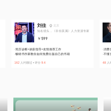
刘佳
北京
知名猎头，《非你莫属》人力资源专家
￥599
·
简历诊断+谈薪指导+友情推荐工作
·
消费
·
畅销书作家教你如何免费出版自己的书籍
·
不懂
162
人约聊过
•
评分
9.4
48
人