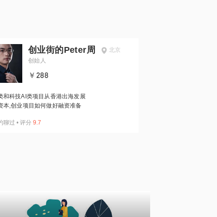
创业街的Peter周
北京
创始人
￥288
类和科技AI类项目从香港出海发展
资本,创业项目如何做好融资准备
约聊过
•
评分
9.7