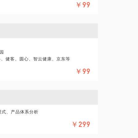
￥99
数据的采集、清洗、应用
、组织架构、辖区、指标、销量
园
路、健客、圆心、智云健康、京东等
通、瑞云、医佰
￥99
园
圆心、智云健康、京东等
模式、产品体系分析
￥299