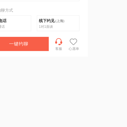
约聊方式
电话
线下约见
(
上海
)
通话
1对1面谈
一键约聊
客服
心愿单