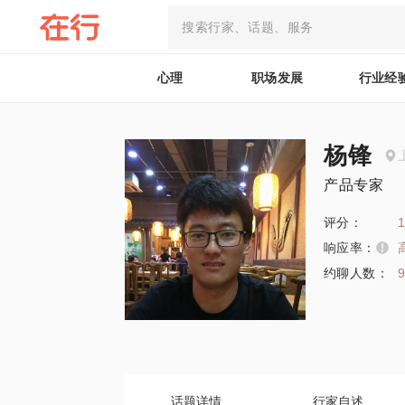
心理
职场发展
行业经
杨锋
产品专家
评分：
1
响应率：
约聊人数：
话题详情
行家自述