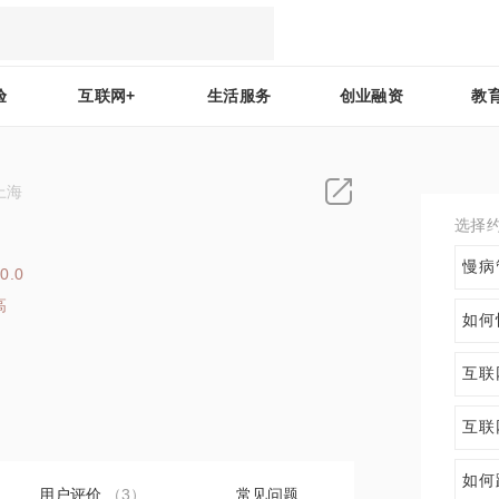
验
互联网+
生活服务
创业融资
教
上海
选择
慢病
0.0
高
如何
9
互联
互联
如何
用户评价
（3）
常见问题