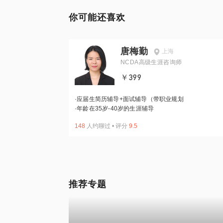
你可能还喜欢
唐梅勤
上海
NCDA高级生涯咨询师
￥399
·
应届生简历辅导+面试辅导（带职业规划
·
年龄在35岁-40岁的生涯辅导
148
人约聊过
•
评分
9.5
推荐专题