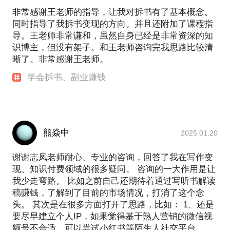
非常感谢王老师的指导，让我对拆书有了基本概念。
竟一小时的谈话只能解决一个小问题。请把你的问题
Points of You 专业认证讲师
同时指导了我拆书变现的方向。并且还附加了课程指
提前发给我，方便我做更精确的准备，提升沟通效
• 中国人民大学培训经理专业认证
导。王老师非常谦和，虽然自身已经是非常资深的知
• 全球职业社交平台领英认证职场导师
识博主，但没有架子。和王老师咨询完我思路比较清
• 拆书学院梦想赋能班情商课导师
晰了。非常感谢王老师。
• 拆书学院签约商业领拆 、拆EMBA项目经理
学会拆书、副业赚钱
【专长领域】拆书、沟通
多年来带拆书籍上百本，包括《非暴力沟通》、《沟
通的艺术》、《情商》、《卓有成效的管理者》、
《高效能人士7个习惯》、《开好会议》等经典书籍。
熊焱中
2025.01.20
【部分服务企业】
百度、小米、中国移动、中体彩、北大方正集团、天
谢谢志凤老师耐心、专业的咨询，回答了我在写作变
津渤海银行、民生英才、石家庄以岭药业、广联达、
现、知识付费领域的很多疑问。 咨询的一大作用是让
快鱼服饰、四川金广实业（集团）、恒天大学、动因
我少走弯路。 比如之前自己还期待着通过写听书解读
体育、秦皇岛心理协会等。
稿赚钱，了解到了目前的市场情况，打消了这个念
头。 其次是在很多方面打开了思路，比如： 1、还是
要尽早建立个人IP，如果觉得基于熟人营销的微信视
频号不合适，可以尝试小红书等陌生人社交平台。