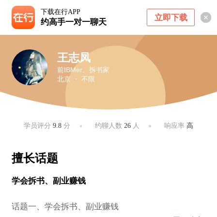
下载在行APP
立即下载
约高手一对一聊天
王志凤
前IBMer、拆书家
北京 ・ 不限
学员评分
9.8
分
约聊人数
26
人
响应率
高
擅长话题
学会拆书、副业赚钱
话题一、学会拆书、副业赚钱