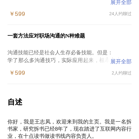
展开全部
1、如何用拆书法提高读书效率？
￥599
24人约聊过
拆书首先是一种读书方法，帮你解决书读不完，读不
懂，记不住的问题。读致用类书效果最好。
拆书还是关于成人学习的方法论，适用于以提升能
一套方法应对职场沟通的N种难题
力、解决问题为目标的成人学习；
我会给你详细介绍拆书法的三种武器，帮你通过学习
沟通技能已经是社会人生存必备技能。但是：
改变行为，把知识快速转化为能力。推荐自我成长书
学了那么多沟通技巧，实际应用起来，根本套路不了
展开全部
单。
奇葩同事；
2、如何成为职业拆书家，走上自由培训师道路？
￥599
2人约聊过
学了那么多协作技能，却发现跟猪队友完全配合不
拆书是一个专业，有21项专业技能。要想成为拆书
上；
家，需要有《拆书家成长手册》，需要足够的练习和
学了许多向上汇报，却发现老板根本不听你那一套；
指导和反馈。目前拆书帮有40多家分舵，在全国不同
学了许多时间管理，依然忙的要死；
自述
的城市，在这个公益的、包容的和支持的社群，有晋
学了情商，依然没法做到和谐的人际关系；
级体系，还会安排师父指导、观察家反馈……。我可
以提供社群资源联系人给你，助力你走上拆书晋级之
你好，我是王志凤，欢迎来到我的主页。我是一名拆
所以如何跨越理论和实践的鸿沟？如何通过良好的沟
路。
书家，研究拆书已经8年了，现在踏进了互联网内容行
通解决问题，在真实职场环境中和不同类型的人沟通
3、如何写拆书稿月入三万？有哪些上稿渠道？
业，在十点读书做读书线内容负责人。
以及获得良好的人际关系呢？