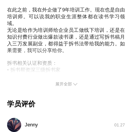
读书变现已经成为一个产业了。我曾经一个月内给在
行平台写过两本书的拆书稿，稿费3万。在十点读书工
在此之前，我在外企做了9年培训工作。现在也是自由
我在外企培训部9年，轮岗过部门内所有职位，也经历
作期间，我带领团队的编辑，一共选拔过300+位写作
培训师。可以说我的职业生涯整体都在读书学习领
了部门三次大的变革。在辉煌与危机中，当过小兵也
域。
者，帮助100+位写作者打磨稿件，提高写作水平，成
挑过大梁；遇到过很好的职业导师和最棒的领导，也
无论是给作为培训师给企业员工做线下培训，还是在
功且持续上稿。如果你对拆书稿跃跃欲试，可以咨询
遇见了混吃等死拉小团体的奇葩同事；忙的时候加班
知识付费行业做出爆款读书课，还是通过写拆书稿月
相关经验。
奋战和团队一起磕项目，也有在家办公三年高度自律
入三万发展副业，都得益于拆书法带给我的能力。如
4、如何举办高效的读书会活动？运营粘性超高的社
果需要，我可以分享给你。
且自由的时光。后面有幸加入拆EMBA课程团队，学
群？
习了管理课程，并担任沟通课程讲师。在互联网公司
很多读书会都是有头无尾。拆书帮作为一个读书学习
拆书相关认证和资质：
管理实践。
的社群为什么能经久不衰，除了学习方法论扎实之
• 拆书帮资深三级拆书家
外，和组织、流程、社群玩法也都是分不开的。希望
• 十点读书读书线负责人
12年企业培训工作经验，8年互联网公司管理经验。
我成功举办过拆书活动200余场（包括在企业内部）
• 《阅读VIP》爆款听书栏目策划人
展开全部
通过讲授沟通和管理课程+外企职业化的训练，让我
的经验可以帮到你。
• 在行职场与拆书行家
可以给你遇到的沟通问题科学的方法论。另外互联网
• 网易云课堂、一块听听、荔枝微课、在行等平台拆
公司业务一线管理实践，让我对员工关系有深入的洞
学员评价
书撰稿人
PS.在选择与我沟通前，请把你的问题更具体化。毕
察，同时也用教练技术、引导技术等方法帮助企业和
竟一小时的谈话只能解决一个小问题。请把你的问题
培训师相关认证和资质：
个人提供针对性的职业发展建议。
提前发给我，方便我做更精确的准备，提升交流效
• 前IBM高级培训经理
Jenny
01.27
• ACI注册国际职业培训师
PS.在选择与我咨询前，请把你的问题更具体化。毕