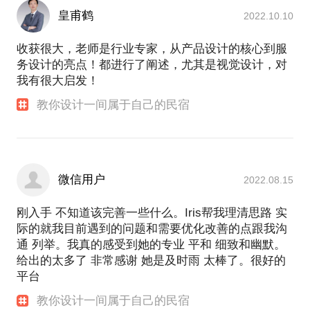
https://mp.weixin.qq.com/s/UIC6wg8XMF_kc5l4Vi13eQ
皇甫鹤
借宿：
2022.10.10
https://mp.weixin.qq.com/s/mUbn3qxWAFuYPjTOYr6_q
好好住：搜索用户 “Iris-长亭短亭民宿”
收获很大，老师是行业专家，从产品设计的核心到服
务设计的亮点！都进行了阐述，尤其是视觉设计，对
我有很大启发！
教你设计一间属于自己的民宿
微信用户
2022.08.15
刚入手 不知道该完善一些什么。Iris帮我理清思路 实
际的就我目前遇到的问题和需要优化改善的点跟我沟
通 列举。我真的感受到她的专业 平和 细致和幽默。
给出的太多了 非常感谢 她是及时雨 太棒了。很好的
平台
教你设计一间属于自己的民宿