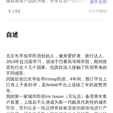
随着旅游产品的升级，分享住宿产品的进入，传统住
展开全部
宿行业正在被新型住宿产品所颠覆，”民宿“越来越多
￥199
27人约聊过
的出现在大众视野里，从城市中的设计时髦的网红民
宿到背靠深山可以自由呼吸的乡间小院，无一不成为
了大家心目中的”理想国“。大家给“民宿”的定义也是参
差不齐，什么是民宿？怎样的民宿会受到大众的喜
自述
爱？愿意为其买单？
打造一间民宿，说来门槛不高，但是实际开办起来确
是一个很复杂的事情，从区位选址到民宿设计到后期
北京长亭短亭民宿创始人，健身爱好者、旅行达人。
经营，整个过程看似简单，但是实际案例却告诉我们
2013年赴法国学习，就读于巴黎高等商学院，期间曾
前期设计定位的失误会导致满盘皆输，初入民宿行业
背包行走十几个国家。也因此深入接触了民宿带来的
的朋友常常这样对我说：
不同感受。
我拿到的房子非常好，我非常喜欢怎样怎样的风格，
回国后创立长亭短亭Iristay民宿，4年间，预订平台上
我愿意花大价钱来装修，至于预算我还没仔细思考
已有上千条好评，是Airbnb平台上连续三年的超赞房
过。
东。
我不但想接待住宿客人，我还想在这个空间做很多其
我的第一家城市民宿Iris house（天坛店）备受青年客
他活动，我希望这些未来可以成为盈利的主力。
户喜爱，上线后不久便成为新一代颇具代表性的城市
民宿，受到众多一线品牌青睐被选做拍摄场地进行产
我是设计师，我要通过民宿改造来实现我的作品，其