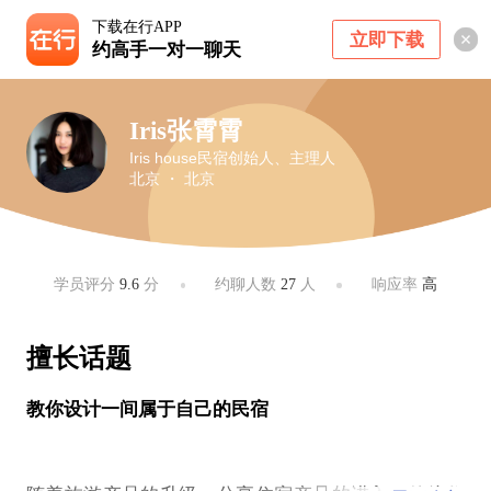
下载在行APP
立即下载
约高手一对一聊天
Iris张霄霄
Iris house民宿创始人、主理人
北京 ・ 北京
学员评分
9.6
分
约聊人数
27
人
响应率
高
擅长话题
教你设计一间属于自己的民宿