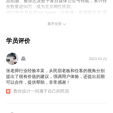
品拍摄、被杂志及数十家自媒体公众号转载，累计转
他经营上会遇到的困难我暂时还没考虑过。
发数量超50万，成为北京网红民宿。
很多朋友以为民宿设计就类同于“居家” 和“家装”的设
2017年长亭短亭Iris house（什刹海）民宿项目在“开
计 ，装的好看不就得了嘛？我喜欢的风格肯定也有人
始吧”一经上线，就成为“17分钟众筹超500%”的爆款
喜欢 ，但是我要告诉大家的是不结合民宿经营的设计
项目。
展开全部
势必会对未来造成非常多的麻烦，造成更大的经营成
除此之外，我还将自己民宿改造及经营经验输出，为
本的浪费，不以人为本的设计在未来的经营中将成为
客户从0到1量身打造自己的民宿，提供定位、软装设
民宿主人心中的痛。民宿设计布局上如何定位能带来
学员评价
计、产品包装、产品上线、委托运营等服务。期间先
最大的利益？ 如何在预算范围内给民宿软装选品？
后设计装修、自主经营、代理运营数个明星民宿。
如何结合实际客需来进行民宿日用品的采购？ 从哪里
在这里，有关于民宿的一切，我都想与您分享，如果
能采购到物美价廉又实际耐用的用品 ？
晶
您对民宿有想法、有困惑，尽管来找我，期待与您相
2023.03.21
遇。
张老师行业经验丰富，从民宿老板和住客的视角分别
媒体链接：
提出了很有价值的建议，强调用户体验，还提出后期
开始吧：
可以合作，提供帮助，非常感谢！
https://mp.weixin.qq.com/s/iOwdIU4kI9acqK1s402yKA
教你设计一间属于自己的民宿
摆渡时光：ENJOY：
https://mp.weixin.qq.com/s/IyFhzT3Sky0k2E-
SjOOgtQ
想开一个店：