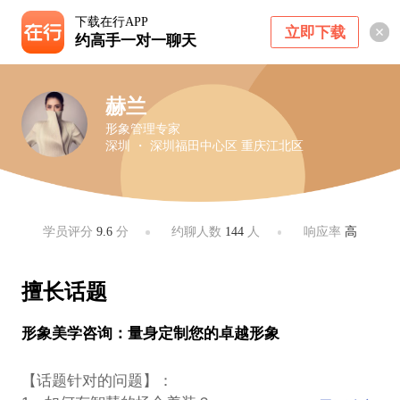
下载在行APP
立即下载
约高手一对一聊天
赫兰
形象管理专家
深圳 ・ 深圳福田中心区 重庆江北区
学员评分
9.6
分
约聊人数
144
人
响应率
高
擅长话题
形象美学咨询：量身定制您的卓越形象
【话题针对的问题】：