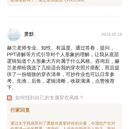
✨学校：深圳市南山教育局、深圳市第七高级中学、
在选择与我见面前，请把你的问题更具体化。请把你
深圳市光明小学、深圳市实验幼儿园、深圳市观澜中
的问题提前发给我，方便我做更精细的准备，提升见
心小学、深圳市南山小学、深圳李松蓢幼儿园、深圳
面效率。
玉塘长凤幼儿园、上海环球礼仪商学院、聚尚美女性
教育机构
萧默
2024.05.16
✨律所：深圳市晟典律师事务所、深圳市普罗米修律
师事务所
赫兰老师专业、知性、有温度。通过答卷，提问，
✨知名企业：华侨城集团、TCL集团、唯品会、安莉
PPT讲解等方式引导对个人形象的理解，让我从底层
芳、爱迪尔珠宝、EPSON（爱普生）、君尚百货、茂
逻辑知道个人形象大方向属于什么风格。咨询后，赫
业百货、深圳进智物流发展有限公司、深圳市聚尚鼎
兰老师给我选了几组适合我的穿衣照片搭配，而且提
力网络技术有限公司、深圳市中电国际信息科技有限
供了一份细致的穿衣清单，可抄作业也可以日常参
公司、深圳市国银金融租赁有限公司、深圳信泰光学
考。先渔，后鱼，逻辑清晰，收获满满，点赞推荐
（深圳）有限公司
下。
【我的自述】
如何找到自己的专属穿衣风格？
很多年前，我跟随世界色彩权威机构英国CMB亚洲首
席形象顾问学习并在同年进入了CMB中国代表处成为
行家回复
了一名职业形象顾问、形象顾问专业讲师，从此走上
了形象行业之路。
通过文字我感受到了萧默你真挚评价的分量，令我也产生对
我在专门的形象美学咨询及私人形象管理领域打磨近
你更进一步的尊重，谢谢你。人必先自助而后人助之，更好