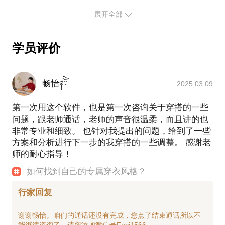
视台、国内外独立设计师时装节、深圳广电106.2《人
深圳市委党校、中信集团、招商银行、华侨城集团、
广电集团动听106.2《真人图书馆》、飞扬971《程浩
希望您在通话前再次整理自己看完报告后还需要解答
才驾到》等。
展开全部
深圳外服、茂业百货、君尚百货、万象城百货、华侨
夜话》、深圳睿时尚、广东电视台、国内外独立设计
的问题，随后我会根据您的年龄、身高、生活方式、
城集团、TCL 集团、广州唯品会、深圳市人民医院、
师时装节、深圳广电106.2《人才驾到》等。服务过的
【服务过的部分单位】
心理嗜好等，进一步为您提供具体的指导。
部分企业有：深圳广电集团、广东妇联、中信集团、
✨政府／企事业：深圳广电集团、深圳市委党校、广
学员评价
招商银行、华侨城集团、深圳外服、茂业百货、君尚
东妇联、深圳市宝安国际机场、深圳市人力资源局、
【提示】：如果在咨询后的1个月内，您请我对您进行
深圳市卫计委、深圳市中建二局集团、深圳外服、深
百货、万象城百货、华侨城集团、TCL 集团、广州唯
私人形象管理服务，在行费用可减免；绝大部分学员
圳市京鹏实业、深圳市财政委、深圳巴士集团 、深圳
品会、深圳市人民医院、深圳市人民法院、深圳市检
畅怡༈ོེ
2025.03.09
明确了自己的风格定位后感觉都非常好，线上指导和
市检验检疫局、深圳市机场、深圳市航天科技创新研
验检疫局、深圳市机场、深圳市航天科技创新研究院
报告的作用是会作用于您，但还不是“万能的”，但是
究院等、深圳航天东方红卫星有限公司、深圳市盘古
第一次用这个软件，也是第一次咨询关于穿搭的一些
等。
我给的方法和建议，一定会比您的现状更好，否则就
天地集团、深圳市华侨城滨海公司、深圳市中洲控股
问题，跟老师通话，老师的声音很温柔，而且讲的也
不会接你的咨询邀请。
有限公司、深圳KAIFA、深圳市评估协会、深圳戏
非常专业和细致。 也针对我提出的问题，给到了一些
十几年前，我自己从传统行业转行成为美学咨询业的
院、深圳市规划和自然资源管理局、中国检验认证集
方案和分析进行下一步的我穿搭的一些调整。 感谢老
专业人士，积累了丰富的行业经验。从最初的入行小
团深圳有限公司、
师的耐心指导！
白入不敷出到今日学员及客户服务遍布各大城市和祖
✨法院：深圳市中级人民法院、深圳市盐田区法院、
国大江南北。如果你在求职、转行以及工作中面临困
如何找到自己的专属穿衣风格？
深圳市坪山法院
惑，亦或很想从事和我一样的职业，很可能是当初我
✨医院：深圳市第一人民医院、深圳市第二人民医
行家回复
也曾经面对过的，相信我的经验能够帮你避免误区，
院、深圳市第三人民医院、深圳市妇幼保健院、上海
柏荟专科医美、北京一龄博士、上海俏佳人专科医美
找到属于你自己的进阶之路，也相信在形象美学咨询
谢谢畅怡。咱们的通话还没有完成，您点了结束通话所以不
✨银行：中信银行、招商银行、浦发银行
方面，能为你提供帮助。