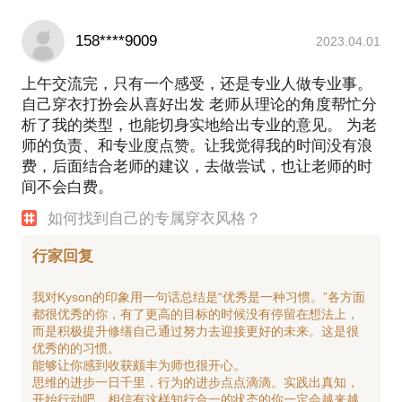
158****9009
2023.04.01
上午交流完，只有一个感受，还是专业人做专业事。
自己穿衣打扮会从喜好出发 老师从理论的角度帮忙分
析了我的类型，也能切身实地给出专业的意见。 为老
师的负责、和专业度点赞。让我觉得我的时间没有浪
费，后面结合老师的建议，去做尝试，也让老师的时
间不会白费。
如何找到自己的专属穿衣风格？
行家回复
我对Kyson的印象用一句话总结是“优秀是一种习惯。”各方面
都很优秀的你，有了更高的目标的时候没有停留在想法上，
而是积极提升修缮自己通过努力去迎接更好的未来。这是很
优秀的的习惯。
能够让你感到收获颇丰为师也很开心。
思维的进步一日千里，行为的进步点点滴滴。实践出真知，
开始行动吧，相信有这样知行合一的状态的你一定会越来越