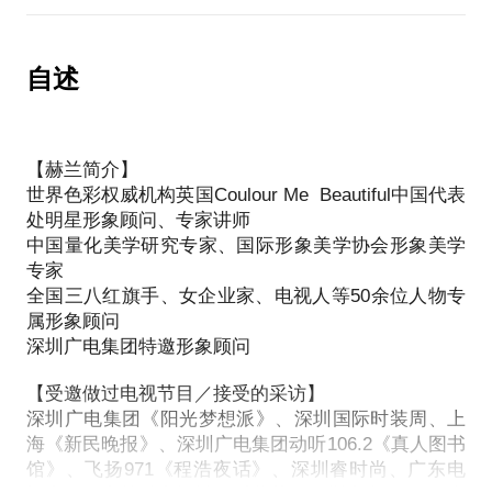
在行费用可减免；绝大部分学员明确了自己的色彩及
【话题内容】
风格定位后感觉都非常好，两小时的学习是会作用于
1、形象顾问的工作内容是什么？
【咨询流程】：
您，但还不是“万能的”，持续的指导和系统的学习很
2、成为形象顾问需要哪些知识及技能？如何学习及提
自述
1、APP上确认约见；
有必要。但是我给的方法和建议，一定会比您的现状
升？
2、加我的微信；
更好，否则就不会接你的咨询邀请。
3、什么样的人适合做形象顾问？
3、您将您在穿衣风格上遇到的具体问题以文字形式发
4、初入形象顾问行业，应该注意一些什么？
送给我，越清晰详细越容易解决；
【赫兰简介】
我在专门的形象美学咨询及私人形象管理领域打磨已
5、如何与客户进行良好的沟通？
4、我会在通话前通过微信首先对您的衣着方式进行初
世界色彩权威机构英国Coulour Me Beautiful中国代表
近20年，是历任世界色彩权威机构英国Colour Me
步测试来了解您目前的衣橱现状；
处明星形象顾问、专家讲师
Beautifull中国代表处的明星形象顾问导师，帮助并服
我在专门的形象美学咨询及私人形象管理领域打磨近
5、沟通前您还需要为我提供一些相关的若干生活照
中国量化美学研究专家、国际形象美学协会形象美学
务过800多名来访者，个案指导及团体指导超过1000
20年，是世界色彩权威机构英国Colour Me Beautifull
片、一条视频及几个问题答案，我会对您的风格定位
专家
余次.从事职业形象顾问培训教育超过2000个小时；从
中国代表处历任明星形象顾问导师，帮助并服务过
全国三八红旗手、女企业家、电视人等50余位人物专
进行研究判断；
事专业形象顾问的培训超过咨询并服务长超过15000
800多名来访者，个案指导及团体指导超过1000余次.
属形象顾问
6、我在3天左右会为您出具《风格定位报告》，报告
小时。受邀做过电视节目／接受的采访：深圳广电
从事职业形象顾问培训教育超过2000个小时；从事专
深圳广电集团特邀形象顾问
内容会包括您最适合服装款式、职业装、休闲装、礼
《阳光梦想派》、深圳国际时装周、上海《新民晚
业形象顾问的培训超过咨询并服务长超过10000小
服等具体风格要求， 也会包括鞋、帽、围巾、领带、
报》、深圳广电集团动听106.2《真人图书馆》、飞扬
【受邀做过电视节目／接受的采访】
时。
眼镜、皮带、手表、首饰等的款式、质地、图案选择
971《程浩夜话》、深圳睿时尚、广东电视台、国内
深圳广电集团《阳光梦想派》、深圳国际时装周、上
等； 同时包含发型风格要求。
海《新民晚报》、深圳广电集团动听106.2《真人图书
外独立设计师时装节、深圳广电106.2《人才驾到等。
受邀做过电视节目／接受的采访：深圳广电《阳光梦
7、在您看完报告后，我们微信上约时间通话，大约
馆》、飞扬971《程浩夜话》、深圳睿时尚、广东电
服务过的部分企业有：深圳市广电集团、广东妇联、
想派》、深圳国际时装周、上海《新民晚报》、深圳
30分钟；