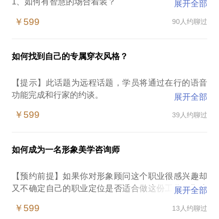
1、如何有智慧的场合着装？
展开全部
2、如何找到适合自己的形象定位：用色规律及风格特
￥599
90人约聊过
质？
3、如何不再凭感性穿衣，而是科学管理？
如何找到自己的专属穿衣风格？
【咨询流程】：
1、针对您的具体问题，在您见面前我会将您进行做基
【提示】此话题为远程话题，学员将通过在行的语音
本现状了解与衣橱状态测试，您需要为我提供一些具
功能完成和行家的约谈。
展开全部
体的信息与问题的答案；
2、借助专业的形象测试“工具”，根据您与生俱来的形
￥599
39人约聊过
【话题针对的问题】：有一种心理学的说法叫：“自身
象DNA规律确定您与生俱来的用色规律和风格定位；
没有，潜意识里想追求。”这是我在做私人形象管理遇
3、为您梳理形象美学的层级划分、形象力体现的前
到的最常见的问题。一个擅长演绎华高贵知性风格的
提；根据您的年龄、身份、生活状态、消费习惯、周
如何成为一名形象美学咨询师
女性，往往喜欢自然轻松和舒服，把自己自身的气质
围人对您的期许与形象DNA来深层分析并提供对您量
掩盖的毫无光华；或者一个分明适合华美妩媚的女性
身定制的形象建议。
【预约前提】如果你对形象顾问这个职业很感兴趣却
把自己打扮的中规中矩；亦或名媛淑女、简约大气、
又不确定自己的职业定位是否适合做这份工作，那么
展开全部
柔美减龄、端庄知性……各种服装风格你都想尝试，
【提示】：这是一个男女皆可受用的话题。如果在咨
您很有必要跟我聊聊。
最后发现冥冥中有界限，不是什么风情都能游刃有
￥599
13人约聊过
询后的1个月内，您请我对您进行私人形象管理服务，
余。这就是风格！它与生俱来，而您一直不知道。