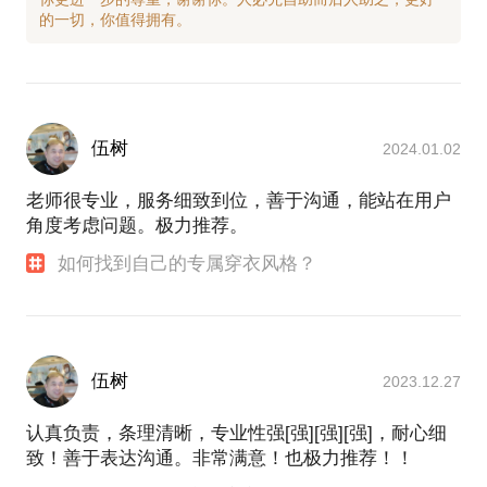
20年，曾帮助并服务过800多名来访者，个案指导及
团体指导超过1000余次.从事职业形象顾问培训教育超
过2000个小时；从事专业形象顾问的培训超过咨询并
服务长超过15000小时。练就了扎实的形象系统专业
理论以及丰富的个案指导服务经验。
是一名擅教会练的实战派导师。
伍树
2024.01.02
从最初的入行小白蹒跚前行到今日的专业课程传授与
客户服务遍布祖国大江南北。如果你在求职、转行以
老师很专业，服务细致到位，善于沟通，能站在用户
及工作中面临困惑，抑或很想从事和我一样的职业，
角度考虑问题。极力推荐。
很可能是当初我也曾经面对过的，相信我的经验能够
如何找到自己的专属穿衣风格？
帮你避免误区，找到属于你自己的形象或事业进阶之
路，也相信在形象管理提升方面，能为你提供有效的
帮助。
一个半小时的时间非常短暂，希望您尽量将您的问题
具体化，这样容易让我们的见面更加高效。
伍树
2023.12.27
认真负责，条理清晰，专业性强[强][强][强]，耐心细
致！善于表达沟通。非常满意！也极力推荐！！