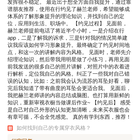
发挥很不稳定。 最近出于想全方面自我提升，通过靠
谱朋友推荐，使用在行约见了赫兰老师，希望能够成
体系的了解形象提升的理论知识，并找到自己的定
位，应用到生活、职场中。 【约见过程】 见面前，
赫兰老师提前电话了将近半个小时，一是介绍在行
app，二是了解我的诉求，三是针对我的情况简单建
议我应该如何学习形象提升。最终确定了约见时间地
点，和这一次的讲解内容为风格。 见面时，老师先介
绍理论知识，然后带我用明星做了小练习，再用见面
前我发送的很多自己的照片讲解，对照片中的衣着进
行解析，定位我自己的风格。纠正了一些我对自己错
误的认知，比如：之前我会认为流苏的耳坠好看，聊
完后我知道了带有曲度的耳坠会更适合我。 见面后，
我把赫兰老师讲的内容总结成脑图。也打算用新鲜的
知识，重新审视衣橱当做课后作业~ 【约见后】 感受
是自己对自己外形的认知更加清晰，未来买衣服也会
有章可循，不会全凭感觉。 真的有学到东西，推荐！
如何找到自己的专属穿衣风格？