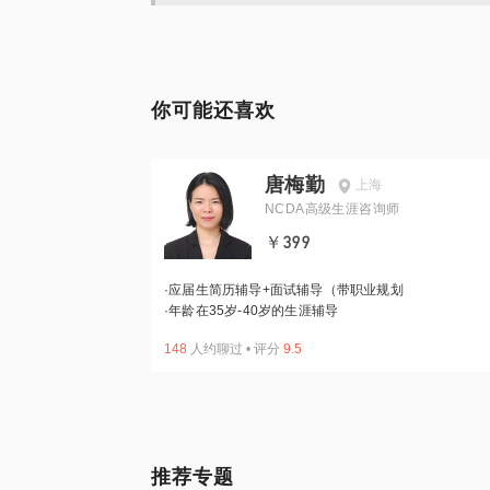
你可能还喜欢
唐梅勤
上海
NCDA高级生涯咨询师
￥399
·
应届生简历辅导+面试辅导（带职业规划
·
年龄在35岁-40岁的生涯辅导
148
人约聊过
•
评分
9.5
推荐专题