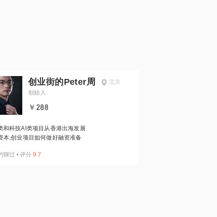
创业街的Peter周
北京
创始人
￥288
类和科技AI类项目从香港出海发展
资本,创业项目如何做好融资准备
约聊过
•
评分
9.7