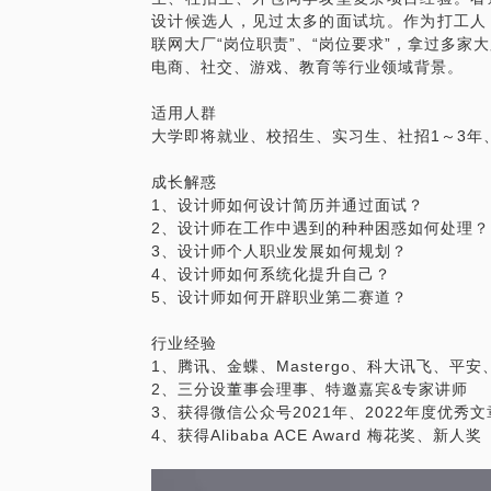
设计候选人，见过太多的面试坑。作为打工人
4、如何提升获得offer的成功率
联网大厂“岗位职责”、“岗位要求”，拿过多家大
5、其他与简历作品集相关的问题
电商、社交、游戏、教育等行业领域背景。
适用人群：
适用人群
大学即将就业、校招生、实习生、社招1～3
大学即将就业、校招生、实习生、社招1～3年
成长解惑
1、设计师如何设计简历并通过面试？
2、设计师在工作中遇到的种种困惑如何处理？
3、设计师个人职业发展如何规划？
4、设计师如何系统化提升自己？
5、设计师如何开辟职业第二赛道？
行业经验
1、腾讯、金蝶、Mastergo、科大讯飞、平
2、三分设董事会理事、特邀嘉宾&专家讲师
3、获得微信公众号2021年、2022年度优