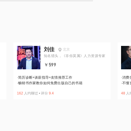
刘佳
北京
知名猎头，《非你莫属》人力资源专家
￥599
·
简历诊断+谈薪指导+友情推荐工作
·
消费
·
畅销书作家教你如何免费出版自己的书籍
·
不懂
162
人约聊过
•
评分
9.4
48
人