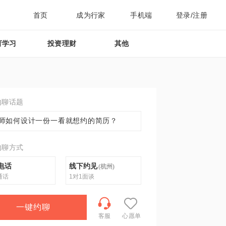
首页
成为行家
手机端
登录/注册
育学习
投资理财
其他
约聊话题
师如何设计一份一看就想约的简历？
约聊方式
电话
线下约见
(
杭州
)
通话
1对1面谈
一键约聊
客服
心愿单