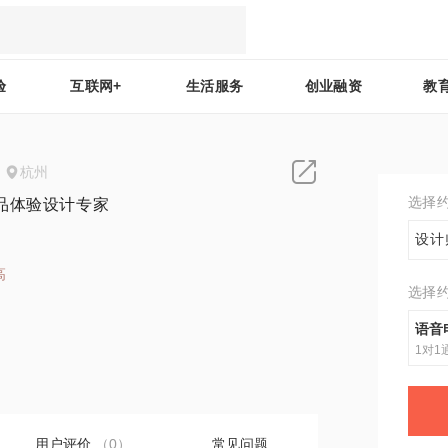
验
互联网+
生活服务
创业融资
教
杭州
选择
品体验设计专家
设计
高
选择
0
语音
1对1
用户评价
（0）
常见问题