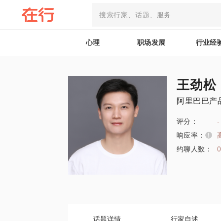
心理
职场发展
行业经
王劲松
阿里巴巴产
评分：
-
响应率：
约聊人数：
话题详情
行家自述