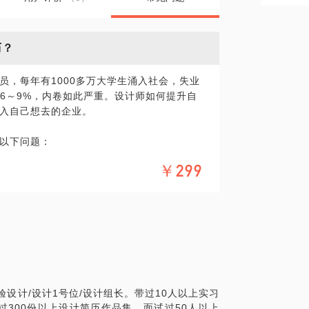
历？
员，每年有1000多万大学生涌入社会，失业
6～9%，内卷如此严重。设计师如何提升自
入自己想去的企业。
以下问题：
写
￥299
和突出亮点
验设计/设计1号位/设计组长。带过10人以上实习
R眼前一亮
300份以上设计简历作品集，面试过50人以上
选方式