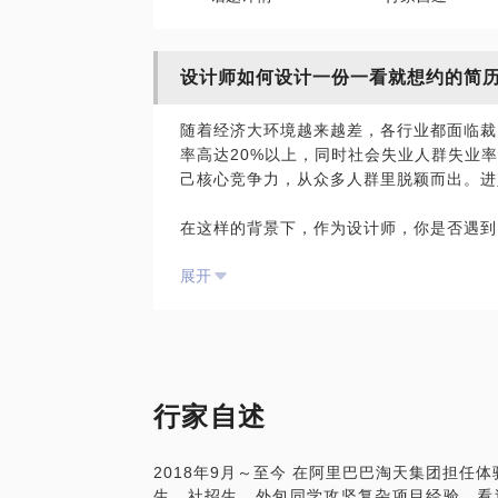
设计师如何设计一份一看就想约的简
随着经济大环境越来越差，各行业都面临裁
率高达20%以上，同时社会失业人群失业率
己核心竞争力，从众多人群里脱颖而出。进
在这样的背景下，作为设计师，你是否遇到
1、在校期间没有实习经历，一片空白怎么
展开
2、大学期间的设计作品拿不出手怎么办
3、简历内容平淡无奇，无法突出亮点
4、工作经历与目标岗位的要求不匹配
5、投递了很多简历，面试机会几乎为0
6、面试屡次失败没有动静不晓得原因在哪
行家自述
我期待与你分享的内容包括：
1、在简历作品集里如何设计工作项目经历
2018年9月～至今 在阿里巴巴淘天集团担任体
2、在简历作品集里如何体验个人优势让H
生、社招生、外包同学攻坚复杂项目经验。看过
3、HR或者用人部门的招聘流程、简历筛