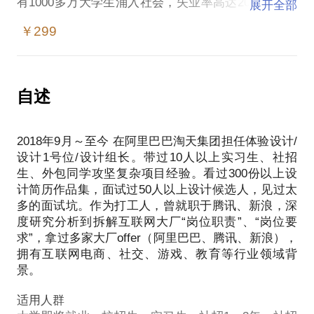
有1000多万大学生涌入社会，失业率高达20%以上，
展开全部
同时社会失业人群失业率6～9%，内卷如此严重。设
￥299
计师如何提升自己核心竞争力，从众多人群里脱颖而
出。进入自己想去的企业。
在这样的背景下，作为设计师，你是否遇到以下问
自述
题：
1、在校期间没有实习经历，一片空白怎么写
2018年9月～至今 在阿里巴巴淘天集团担任体验设计/
2、大学期间的设计作品拿不出手怎么办
设计1号位/设计组长。带过10人以上实习生、社招
3、简历内容平淡无奇，无法突出亮点
生、外包同学攻坚复杂项目经验。看过300份以上设
4、工作经历与目标岗位的要求不匹配
计简历作品集，面试过50人以上设计候选人，见过太
5、投递了很多简历，面试机会几乎为0
多的面试坑。作为打工人，曾就职于腾讯、新浪，深
6、面试屡次失败没有动静不晓得原因在哪
度研究分析到拆解互联网大厂“岗位职责”、“岗位要
求”，拿过多家大厂offer（阿里巴巴、腾讯、新浪），
我期待与你分享的内容包括：
拥有互联网电商、社交、游戏、教育等行业领域背
1、在简历作品集里如何设计工作项目经历和突出亮点
景。
2、在简历作品集里如何体验个人优势让HR眼前一亮
适用人群
3、HR或者用人部门的招聘流程、简历筛选方式