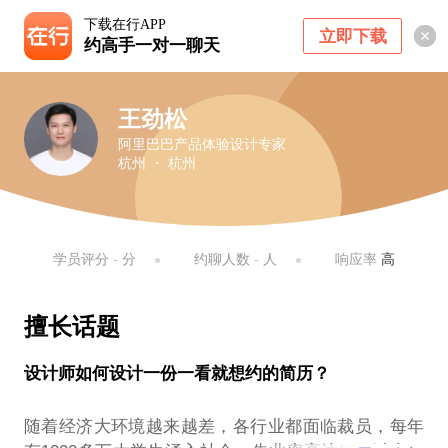
下载在行APP
立即下载
约高手一对一聊天
王劲松
阿里巴巴产品体验设计专家
杭州 ・ 杭州
学员评分
-
分
约聊人数
-
人
响应率
高
擅长话题
设计师如何设计一份一看就想约的简历？
随着经济大环境越来越差，各行业都面临裁员，每年