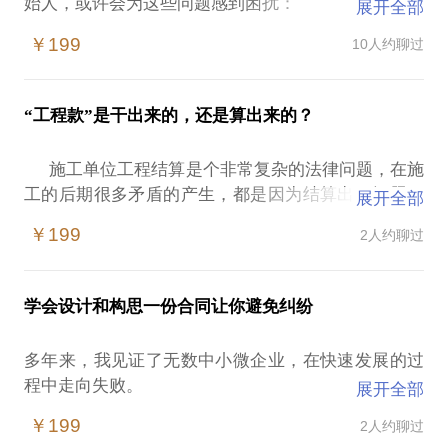
始人，或许会为这些问题感到困扰：
展开全部
没有好的股权设计，如何稳定团队呢？
￥199
10人约聊过
如何持续发展吸引更优秀的人加入？
我在股权设计有着绝对的发言权，因为，我的第一次
创业就被别人耍了一次流氓！从惨痛中收获了经验。
“工程款”是干出来的，还是算出来的？
相信在这些方面，能为你提供帮助。
愿意与你交流的内容包括：
施工单位工程结算是个非常复杂的法律问题，在施
老大的股权是如何设计的？
工的后期很多矛盾的产生，都是因为结算出了问题，
展开全部
资金股和人力股那个更重要？
导致工程款久久不能支付，这才有了农民工上塔吊讨
请尊重你的隐形合伙人！
￥199
2人约聊过
薪的悲情故事。所以，施工单位一定要记住“干得好，
如何和著名的vc和pe打交道？
不如算的好，”最后工程能不能挣钱，就看你的结算水
融资必须要写对赌协议吗？等等
平了高低了。
如果您有时间，可以提前阅读我公众号，头条号《法
学会设计和构思一份合同让你避免纠纷
在这样的情况下，建设施工领域的管理层容易遭
商道》里面关于股权架构设计的文章 。
遇：
在选择与我见面前，请把你的问题更具体化。毕竟，
多年来，我见证了无数中小微企业，在快速发展的过
对结算没有深刻的认知，不知道结算的重要性。
一小时的谈话只能解决一个小问题。请把你的问题提
程中走向失败。
展开全部
结算贯穿在施工的整个过程，不知道如何把控结算在
前发给我，方便我做更精细的准备，提升见面效率。
没错，在快速发展中走向失败，并不是业务停滞不
施工中的节奏，以为结算是完工后的事情。
￥199
2人约聊过
前，或业务决策错误而导致的失败，而是企业有不断
看不到，真正的工程利润，结算起着非常重要的作