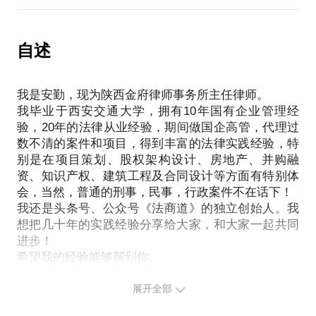
的经济纠纷缠身。这些纠纷主要问题出在合同条款设
用。
计和履行上。
我拥有20年以上数十家施工企业和建设单位法律
同时，我也见证了不知名企业从一隅小镇迅速扩展成
自述
顾问的经验，处理过大量的工程款纠纷案件，通过总
遍布中国的大公司，他们的合同规范整洁。
结自己亲力亲为代理过的工程案件，总结出一些对工
再后来，我用差不多的十年的时间来推演企业合同的
程款纠纷解决特别有用经验，拥有了解决施工单位和
我是安勤，现为陕西金府律师事务所主任律师。
一些“套路”，截止目前，略有心得。
建设单位因工程款（施工合同）纠纷的独家秘笈。
我毕业于西安交通大学，拥有10年国有企业管理经
有些企业认为，公司的合同问题，不是最重要的事
我愿意与你分享的内容包括：
验，20年的法律从业经验，期间做国企高管，代理过
情，合同主要是靠人际关系维护履行。你是这样认为
教你如果提高对工程结算的认知，把结算做为一个重
数不清的案件和项目，得到丰富的法律实践经验，特
的吗？当然这是错误的想法。
要的工作去做。
别是在项目策划、股权架构设计、房地产、并购融
其实答案并不复杂，让我来教你。
在每个施工环节，如何做才能为结算打下基础，埋下
资、知识产权、建筑工程及合同设计等方面有特别体
本话题适用于团队每一个从事业务的老板和业务员。
必要的法律伏笔。
会，当然，普通的刑事，民事，行政案件不在话下！
交流内容包括：
我还是头条号、公众号《法商道》的独立创始人。我
让你理解律师说的“干的好不如算的好”的真实含义。
如何设计和规划一份业务合同？
想把几十年的实践经验分享给大家，和大家一起共同
特别是我会给你讲一些案例，让你脑洞大开。
中小微企业如果做好合同管理？
进步！
PS.在选择与我见面前，请把你的问题更具体化。毕
哪些合同条款是业务合作中必不可少的？
竟一小时的谈话只能解决一个小问题。请把你的问题
如何让老板何业务员一样，成为合同设计的高手?
提前发给我，方便我做更精确的准备，提升见面效
展开全部
这都是有套路可以学习的。
率。期待与你的见面。
见面之前均需要提供公司详细介绍， 业务流程，合同
【在行郑重提示】此话题内容仅为该行家在法律领域