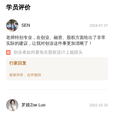
的个人经验、意见或观点，仅供学员参考使用，亦不
学员评价
具有任何法律效力。如您需要聘请律师，在行建议您
通过正式途径签订相关的律师代理合同、顾问合同或
其他形式的聘用合同。本话题内容及行家观点不代表
SEN
2024.07.27
老师特别专业，在创业、融资、股权方面给出了非常
实际的建议，让我对创业这件事更加清晰了！
创业者如何避免在股权设计上栽跟头
行家回复
罗婧Zoe Luo
2022.10.25