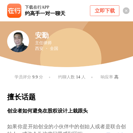
下载在行APP
立即下载
约高手一对一聊天
安勤
主任律师
西安 ・ 全国
学员评分
9.9
分
约聊人数
14
人
响应率
高
擅长话题
创业者如何避免在股权设计上栽跟头
如果你是开始创业的小伙伴中的创始人或者是联合创