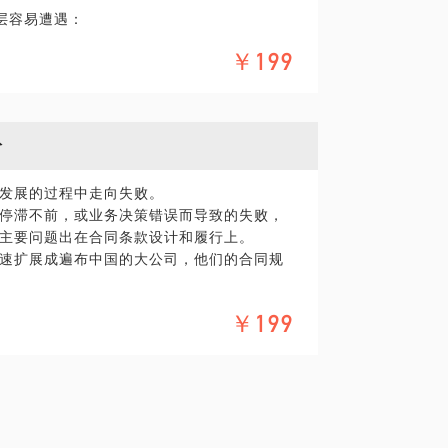
层容易遭遇：
要性。
￥199
控结算在施工中的节奏，以为结算是完工后
要的作用。
单位法律顾问的经验，处理过大量的工程款
纷
工程案件，总结出一些对工程款纠纷解决特
位因工程款（施工合同）纠纷的独家秘笈。
发展的过程中走向失败。
停滞不前，或业务决策错误而导致的失败，
为一个重要的工作去做。
主要问题出在合同条款设计和履行上。
础，埋下必要的法律伏笔。
速扩展成遍布中国的大公司，他们的合同规
真实含义。特别是我会给你讲一些案例，让你
业合同的一些“套路”，截止目前，略有心
具体化。毕竟一小时的谈话只能解决一个小问
￥199
精确的准备，提升见面效率。期待与你的见
要的事情，合同主要是靠人际关系维护履
法。
法律领域的个人经验、意见或观点，仅供学
需要聘请律师，在行建议您通过正式途径签
业务员。交流内容包括：
式的聘用合同。本话题内容及行家观点不代
请知悉。