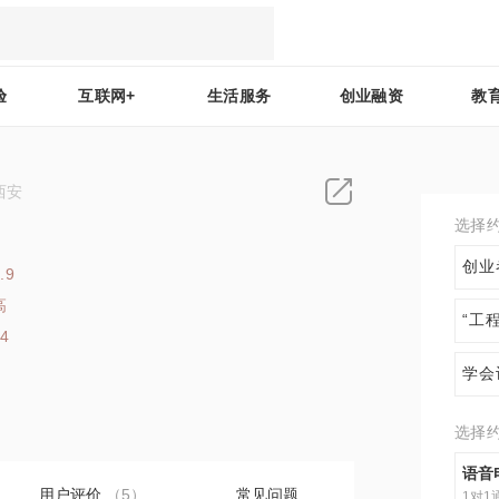
验
互联网+
生活服务
创业融资
教
西安
选择
创业
.9
高
“工
14
学会
选择
语音
用户评价
（5）
常见问题
1对1