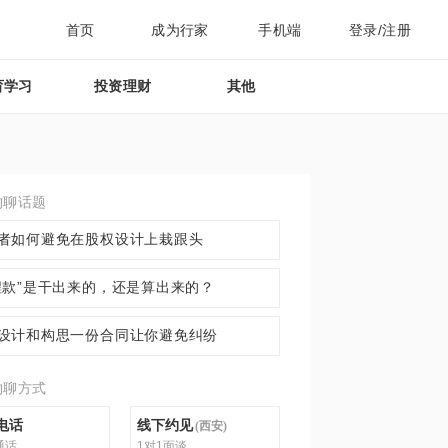
首页
成为行家
手机端
登录/注册
育学习
投资理财
其他
约聊话题
者如何避免在股权设计上栽跟头
程款”是干出来的，还是算出来的？
设计和构思一份合同让你避免纠纷
约聊方式
电话
线下约见
(
西安
)
通话
1对1面谈