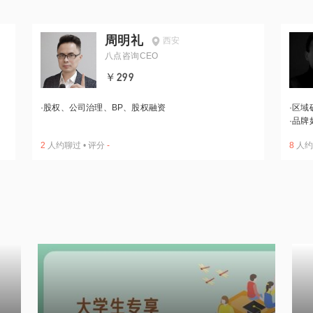
周明礼
西安
八点咨询CEO
￥299
·
股权、公司治理、BP、股权融资
·
区域
·
品牌
2
人约聊过
•
评分
-
8
人约