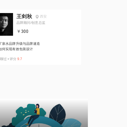
王剑秋
西安
品牌顾问/创意总监
￥300
矿泉水品牌升级与品牌速造
如何实现有效包装设计
聊过
•
评分
9.7