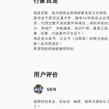
行家自述
中小微企业如果做好合同管理？
哪些合同条款是业务合作中必不可少的？
我是安勤，现为陕西金府律师事务所主任律师
如何让老板何业务员一样，成为合同设计的
我毕业于西安交通大学，拥有10年国有企业
这都是有套路可以学习的。
管，代理过数不清的案件和项目，得到丰富的
见面之前均需要提供公司详细介绍， 业务
计、房地产、并购融资、知识产权、建筑工程
的情况概述等。
事，民事，行政案件不在话下！
我还是头条号、公众号《法商道》的独立创始
家一起共同进步！
希望我的经验能够帮到你。
用户评价
SEN
老师特别专业，在创业、融资、股权方面给出
了！