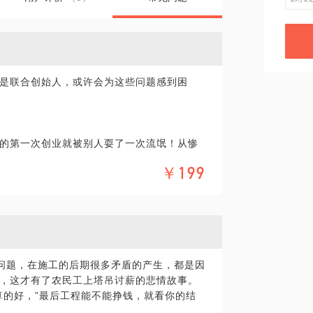
是联合创始人，或许会为这些问题感到困
的第一次创业就被别人耍了一次流氓！从惨
提供帮助。
￥199
？
题，在施工的后期很多矛盾的产生，都是因
条号《法商道》里面关于股权架构设计的文
，这才有了农民工上塔吊讨薪的悲情故事。
算的好，”最后工程能不能挣钱，就看你的结
。毕竟，一小时的谈话只能解决一个小问
精细的准备，提升见面效率。期待与你的见