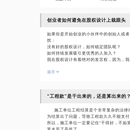
创业者如何避免在股权设计上栽跟头
如果你是开始创业的小伙伴中的创始人或者
扰：
没有好的股权设计，如何稳定团队呢？
如何持续发展吸引更优秀的人加入？
我在股权设计有着绝对的发言权，因为，我
痛中收获了经验。相信在这些方面，能为你
展开
愿意与你交流的内容包括：
老大的股权是如何设计的？
资金股和人力股那个更重要？
请尊重你的隐形合伙人！
“工程款”是干出来的，还是算出来的
如何和著名的vc和pe打交道？
融资必须要写对赌协议吗？等等
施工单位工程结算是个非常复杂的法律问
如果您有时间，可以提前阅读我公众号，头
为结算出了问题，导致工程款久久不能支付
章 。
所以，施工单位一定要记住“干得好，不如
在选择与我见面前，请把你的问题更具体化
算水平了高低了。
题。请把你的问题提前发给我，方便我做更