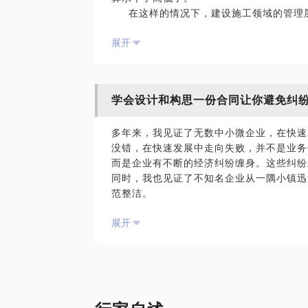
在这样的情况下，建设施工领域的管理
面！
对结算没有深刻的认知，不知道结算的重
展开
结算贯穿在施工的整个过程，不知道如何把
的事情。
看不到，真正的工程利润，结算起着非常重
我拥有20年以上数十家施工企业和建设
学会设计和构思一份合同让你避免纠
纠纷案件，通过总结自己亲力亲为代理过的
别有用经验，拥有了解决施工单位和建设单
多年来，我见证了无数中小微企业，在快速
我愿意与你分享的内容包括：
没错，在快速发展中走向失败，并不是业务
教你如果提高对工程结算的认知，把结算做
而是企业有不断的经济纠纷缠身。这些纠纷
在每个施工环节，如何做才能为结算打下基
同时，我也见证了不知名企业从一隅小镇迅
让你理解律师说的“干的好不如算的好”的
范整洁。
脑洞大开。
再后来，我用差不多的十年的时间来推演企
PS.在选择与我见面前，请把你的问题更
展开
得。
题。请把你的问题提前发给我，方便我做更
有些企业认为，公司的合同问题，不是最重
面。
行。你是这样认为的吗？当然这是错误的想
【在行郑重提示】此话题内容仅为该行家在
其实答案并不复杂，让我来教你。
员参考使用，亦不具有任何法律效力。如您
本话题适用于团队每一个从事业务的老板和
订相关的律师代理合同、顾问合同或其他形
如何设计和规划一份业务合同？
表平台观点，平台对话题内容不予担保，烦