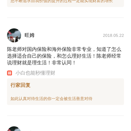
1988年至1992年在湖南农业大学就读，学习农业机械
专业，取得学士学位；1999年取得经济师职称；2006
年取得中国金融理财师（AFP）；2008年4月取得国际
经融理财师（CFP）；2013年8月认证私人银行家
（CPB）资格证。
旺姆
2018.05.22
职业经历：
陈老师对国内保险和海外保险非常专业，知道了怎么
1993年至2014年，我在中国建设银行工作，从事银行
选择适合自己的保险，和怎么理好生活！陈老师经常
柜员、信贷等岗位，担任支行行长、地市分行公司业
说理财就是理生活！非常认同！
务部副总经理、机构业务部副总经理、个人金融部副
总经理、私人银行部总总经理等职。熟悉银行对公、
小白也能秒懂理财
对私经营与管理理念，对客户从对公到对私金融需求
能全方位考虑。
行家回复
2014从建行辞职后，我同时与银行培训咨询机构合作
从事自由讲师、与磐合家族办公司合作为高净值客户
提供家族财富规划工作，并担任深圳前行创业投资管
理有限公司总经理。在从事银行培训工作期间，获得
学员高度好评，其中某银行支行经培训后，3个月时间
银行新增存款2个多亿；在为高净值客户做财富规划得
到客户认同与信任，为多个家庭提供保险、移民、投