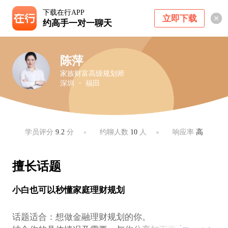
下载在行APP
立即下载
约高手一对一聊天
陈萍
家族财富高级规划师
深圳 ・ 福田
学员评分
9.2
分
约聊人数
10
人
响应率
高
擅长话题
小白也可以秒懂家庭理财规划
话题适合：想做金融理财规划的你。