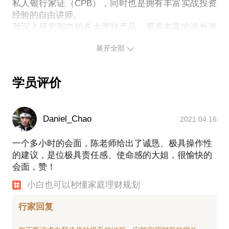
私人银行家证（CPB），同时也是拥有丰富实战投资
经验的自由讲师。
我深入研究国内的各大理财产品，更有丰富的海外资
产配置实战。 我与多个银行培训机构合作，作为培训
展开全部
老师为各银行的支行行长、客户经理做过超过100场
的培训；组织过多场理财沙龙，从记账开始教会人们
如何树立正确而有系统的理财、投资观。
学员评价
我也与家族办公司合作，为超高净值客户从防守到进
攻做财富传承安排。 二十多年金融从业经验，接触了
大量财富起起落落的案例，清楚人们在金融理财方面
Daniel_Chao
2021.04.16
主要存在的问题及解决办法，能很快直击大家的痛点
并提出解决办法。
一个多小时的会面，陈老师给出了诚恳、极具操作性
我乐于分享，勤于思考，善于把理财观念与实际的生
的建议，是位极具责任感、使命感的大姐，很愉快的
活结合起来，深入浅出地将理财观念讲清楚、道明
会面，赞！
白。“让人恐惧的不是最坏的结果，而是对结果想
象”，让我们从理财规划开始，拥有一个笃定、从容、
小白也可以秒懂家庭理财规划
精彩的人生！
行家回复
教育背景/培训经历：