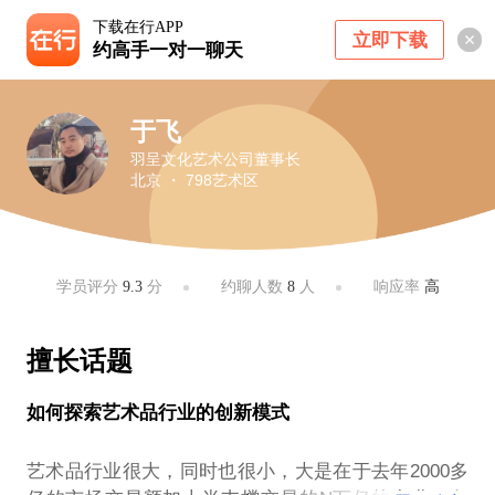
下载在行APP
立即下载
约高手一对一聊天
于飞
羽呈文化艺术公司董事长
北京 ・ 798艺术区
学员评分
9.3
分
约聊人数
8
人
响应率
高
擅长话题
如何探索艺术品行业的创新模式
艺术品行业很大，同时也很小，大是在于去年2000多