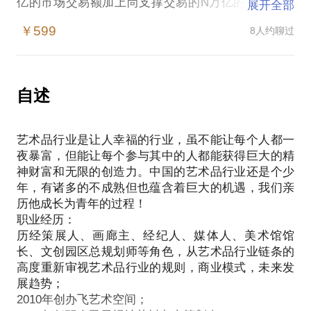
亿的市场交易额加上尚支撑交易的N万亿的产业服务
展开全部
市场。小是在于这些财富和整个行业的风向掌握在少
￥599
8人约聊过
数人手里。那么这部分精英群体的资源意味着整个行
业的半壁江山。这是艺术品行业的特征。
我们将艺术品行业按价值提供划分为13大类93个子行
自述
业，共同构成了行业发展链条。
他们之间的关系如何？
艺术品行业是让人幸福的行业，虽不能让每个人都一
哪些是红海，哪些是蓝海？
夜暴富，但能让每个参与其中的人都能获得巨大的精
哪些可以被新的模式颠覆？
神财富和无限的创造力。中国的艺术品行业还是个少
年，有诸多的不成熟但也蕴含着巨大的机遇，我们亲
历他成长为青年的过程！
职业经历：
历经策展人、画廊主、经纪人、媒体人、美术馆馆
长、文创园区总规划师等角色，从艺术品行业链条的
高度重新审视艺术品行业的规则，商业模式，未来发
展趋势；
2010年创办飞艺术空间；