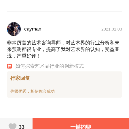
港”；
2018年创办羽呈堂友会，进行业界资源项目深度整
合、交流、咨询与落地。
媒体报道：
https://www.klm123.com/share/b8e3c3ac3e21?
cayman
2021.01.03
uid=33348467
https://collection.sina.cn/yejie/2017-12-16/detail-
非常厉害的艺术咨询导师，对艺术界的行业分析和未
ifyptkyk4843945.d.html
https://rc.mbd.baidu.com/nzzo2d0
来预测都很专业，提高了我对艺术界的认知，受益匪
http://m.news.artron.net/20160330/n601235.html
浅，严重好评！
如何探索艺术品行业的创新模式
行家回复
33
一键约聊