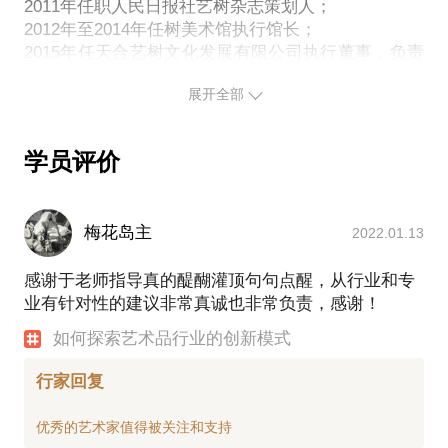
2011年任职人民日报社艺树杂志策划人；
2012年至2014年任树美术馆执行馆长；
2015年任天合艺树文化发展有限公司执行董事，负责
古海岸文化谷综合体项目总体规划；
展开全部
2016年初，创办羽呈文化公司，旗下羽呈讲堂作为羽
呈文化的核心品牌，已汇集90余位颇具业界影响力的
资深人士担任导师，形成了首家跨艺术品全领域的多
学员评价
维度智库平台。平台以人才培养为入口，对艺术品产
业链各环节的交易规则、商业模式、发展创新进行系
统研究并提供咨询服务；
梅花岛主
2022.01.13
2017年，羽呈讲堂与文化部文化艺术人才中心合作，
开办“艺术品行业经营管理高研班”，与通州区文委开
感谢于老师指导真的醍醐灌顶句句点醒，从行业和专
办“通州区艺术品交易业人才培训”，以及数十次专项
业有针对性的建议非常真诚也非常负责，感谢！
课程及共享讲堂。讲堂全方位服务学员，走访各类艺
术机构与大型展览活动，共计培养了来自全国各地的
如何探索艺术品行业的创新模式
三百余人。
项目经历：
行家回复
以策展人身份在北京，上海，广州等地策划数十场各
类艺术展览：