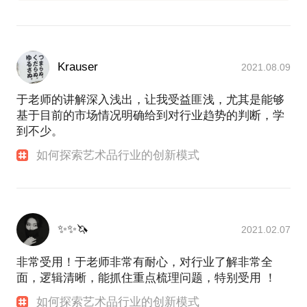
2011年“首届中国艺术区邀请展（广州）”执行策展
人；
2011年“中国当代艺术年鉴展2011（深圳）”联合策展
人；
Krauser
2021.08.09
2012年“鸾凤齐鸣—中国女性当代艺术展”；
2013年“水墨双生—名家邀请展”；
于老师的讲解深入浅出，让我受益匪浅，尤其是能够
2013年“繁星计划—V时代青年艺术展”；
基于目前的市场情况明确给到对行业趋势的判断，学
2014年“景德镇当代陶瓷邀请展”；
到不少。
以及“南方公园—南方个展”、“狂想的永恒—魏野个
展”、“魏立刚师生展”，“肇—张肇达个展”、“色诱—马
如何探索艺术品行业的创新模式
建威个展”、“耕乐—朱乐耕当代陶瓷艺术展”等多次个
展项目；
2016年“艺圈人俱乐部新年会”。
以羽呈讲堂创办人身份，举办三百余场线下课程，讲
✨✨🦄
2021.02.07
座，沙龙等活动：
“艺术品行业从业人员提升计划”；
非常受用！于老师非常有耐心，对行业了解非常全
“艺术品行业经营管理高研班”；
面，逻辑清晰，能抓住重点梳理问题，特别受用 ！
2017年底推出艺术品全产业链服务撮合平台“艺术
如何探索艺术品行业的创新模式