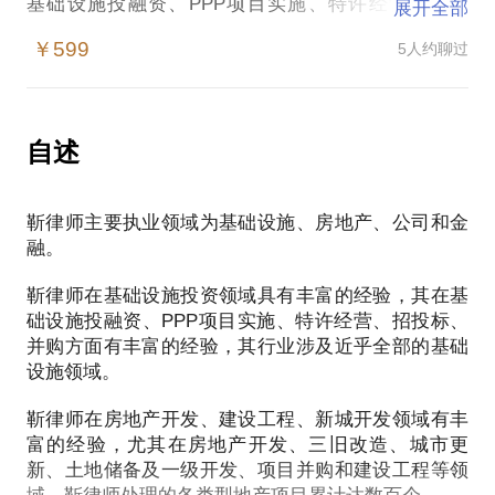
基础设施投融资、PPP项目实施、特许经营、招投
展开全部
标、并购方面有丰富的经验，其行业涉及近乎全部的
￥599
5人约聊过
基础设施领域。
二，地产
房地产开发、三旧改造、城市更新、土地储备及一级
自述
开发、项目并购和建设工程等领域。
靳律师主要执业领域为基础设施、房地产、公司和金
三，并购、外商投资、资本市场、reits，资产证券
融。
化、银行业务、私募基金、公司重组和破产重整领域
靳律师在基础设施投资领域具有丰富的经验，其在基
【在行郑重提示】：此话题内容仅为该行家在法律领
础设施投融资、PPP项目实施、特许经营、招投标、
域的个人经验、意见或观点，仅供学员参考使用，亦
并购方面有丰富的经验，其行业涉及近乎全部的基础
不具有任何法律效力。如您需要聘请律师，在行建议
设施领域。
您通过正式途径签订相关的律师代理合同、顾问合同
或其他形式的聘用合同。本话题内容及行家观点不代
靳律师在房地产开发、建设工程、新城开发领域有丰
富的经验，尤其在房地产开发、三旧改造、城市更
新、土地储备及一级开发、项目并购和建设工程等领