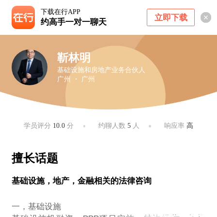
下载在行APP
立即下载
约高手一对一聊天
靳林明
基础设施和房地产业务合伙人
广州 ・ 广州
学员评分
10.0
分
约聊人数
5
人
响应率
高
擅长话题
基础设施，地产，金融相关的法律咨询
一，基础设施