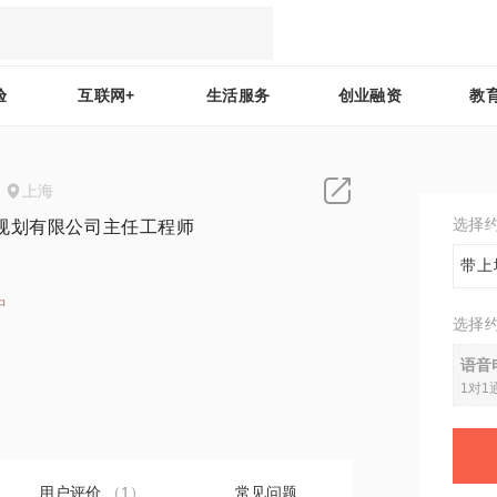
验
互联网+
生活服务
创业融资
教
上海
选择
规划有限公司主任工程师
带上
中
选择
1
语音
1对1
用户评价
（1）
常见问题