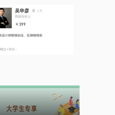
吴华彦
上海
高级合伙人
￥399
筑设计师聊聊创业、也聊聊维权
聊过
•
评分
-