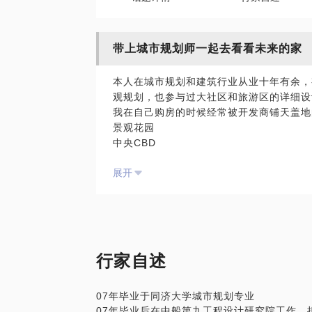
带上城市规划师一起去看看未来的家
本人在城市规划和建筑行业从业十年有余，
观规划，也参与过大社区和旅游区的详细设
我在自己购房的时候经常被开发商铺天盖地
景观花园
中央CBD
生态住区
展开
学区房
……
但是在一番热火朝天的洗脑之后，还是要回
这家，合适我吗？
如果你已经有心仪的家，不管是高大上，还
不一样的声音。
行家自述
07年毕业于同济大学城市规划专业
07年毕业后在中船第九工程设计研究院工作，