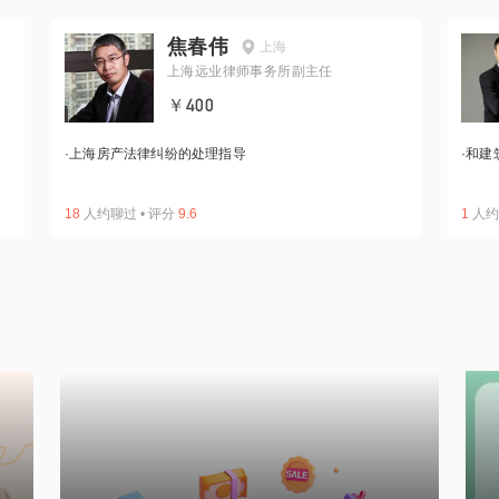
焦春伟
上海
上海远业律师事务所副主任
￥400
·
上海房产法律纠纷的处理指导
·
和建
18
人约聊过
•
评分
9.6
1
人约