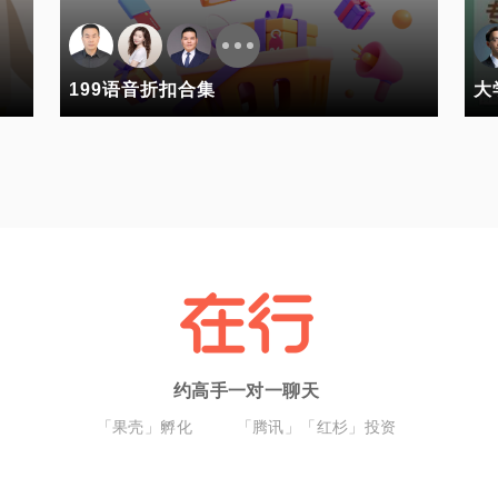
199语音折扣合集
大
约高手一对一聊天
「果壳」孵化
「腾讯」「红杉」投资