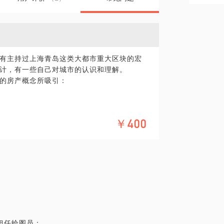
有主持过上海青岛这类大都市重大区块的宏
计，有一些自己对城市的认识和理解。
的房产概念所吸引：
￥400
归一个核心问题：
是老破小，带上我，会听到一些跟中介销售
担任绘图员；