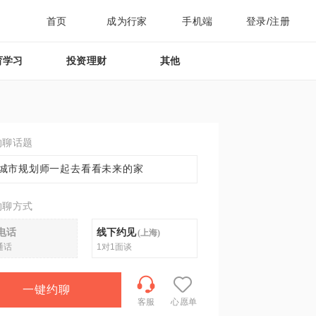
首页
成为行家
手机端
登录/注册
育学习
投资理财
其他
约聊话题
城市规划师一起去看看未来的家
约聊方式
电话
线下约见
(
上海
)
通话
1对1面谈
一键约聊
客服
心愿单