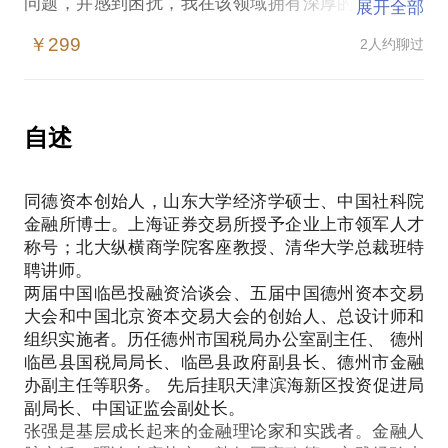
问题，并感到困扰，我在该领域拥有深厚的资历、丰
展开全部
富的资源和优异的成绩。
￥299
2人约聊过
我将与你分享的内容包括：
企业上市、新三板挂牌等方面的问题；
股权基金与股权投资；
企业融资；
自述
综合投行业务；
政府平台投融资；
同德资本创始人，山东大学经济学硕士、中国社科院
如何识别投资骗局？
金融所博士。上海证券交易所授予企业上市领军人才
相信在这些方面，能为你提供帮助。愿意与您交流。
称号；北大纵横商学院客座教授、清华大学总裁班特
相互学习！
聘讲师。
PS.在选择与我见面前，请把你的问题更具体化。毕
两届中国临邑投融资洽谈会、五届中国德州资本交易
竟，一小时的谈话只能解决一个小问题。请把你的问
大会和中国北京资本交易大会的创始人、总设计师和
题提前发给我，方便我做更精细的准备，提升见面效
组织实施者。历任德州市国税局办公室副主任、 德州
临邑县国税局局长、临邑县政府副县长、德州市金融
办副主任等职务。 先后挂职天津滨海新区投资促进局
副局长、中国证监会副处长。
张强是基层成长起来的金融理论家和实践者。金融人