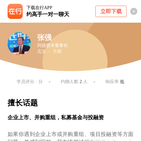
下载在行APP
立即下载
约高手一对一聊天
张强
同德资本董事长
北京 ・ 不限
学员评分
-
分
约聊人数
2
人
响应率
低
擅长话题
企业上市、并购重组，私募基金与投融资
如果你遇到企业上市或并购重组、项目投融资等方面