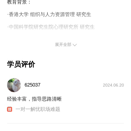
教育背景：
初创型企业如何让一线Leader成为人员经理？
初创型企业HR的定位与创新？
·香港大学 组织与人力资源管理 研究生
为什么她能帮你解决这些问题？
·中国科学院研究生院心理研究所 研究生
赵晶积累了17年行业经验，曾为某上市公司提供收购
持有：
后企业运营管理团队梯队建设；曾为某知名教育企业
展开全部
提供人力资源业务协作及人力资源战略支持；曾为近
GCDF 全球职业生涯规划师 美国牌照
百家初创企业及中小型相对成熟企业提供战略人力资
AHA （美国心脏协会 Heartsaver）急救员
源支持。
学员评价
北京蓝天救援成员
她能依据实际情况提供匹配解决方案，提供专业、高
我具有近20年以上战略人力资源管理经历；并拥有丰
效、切实可行的人力资源服务，包括：招聘配置、培
富的贴近业务的人力资源战略支持，人力资源业务协
625037
2024.06.20
作支持，人力资源运营管理经验；同时，拥有近百人
训、薪酬绩效、员工关系、组织发展等方面，帮你解
团队管理经验，擅长并为近千人提供职场/职业心理咨
经验丰富，指导思路清晰
决当下的痛点和难题。此外，她还熟悉北京、上海当
询经验。
地法律法规并有丰富的仲裁出庭经验。
一对一解忧职场难题
2017年初成立了个人工作室；以下，可以帮助你更加
深入的了解我们的业务以及我们的专业；