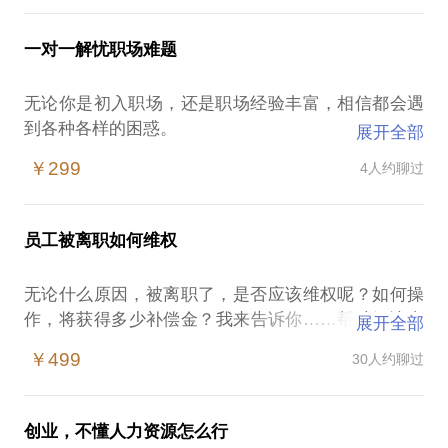
期待与你的约见
不愉快，而接受员工主张的补偿金要求，自然企业也
会觉得委屈，从而造成其他员工的效仿；坚决不接受
特别说明：通常此类咨询1小时足够帮助您寻找方向，
一对一解忧职场难题
来自员工主张的任何补偿，持有爱哪告哪告的心态；
给予帮助。
当然，还有更多类型……可如果作为创业者，你具备
但如您原因或要求加时，超出时长另算，不足一小时
无论你是初入职场，还是职场经验丰富，相信都会遇
最基本的用工风险防范意识，从聘用的开始就进行有
到各种各样的困惑。
展开全部
效防范，你将不再面临以上问题或至少可以帮助你降
低用工风险及经济损失。
￥299
4人约聊过
职场关系紧张
领导为什么总找我麻烦
近17年战略人力资源管理经验；其中上海地区，北京
为什么不如我的人频繁晋升/涨薪
地区仲裁开庭，纠纷谈判，解聘面谈经验丰富；相信
员工被离职如何维权
如何与同事相处
我会带给您更多，关于创业者应该掌握的基本用工风
职场可谈的内容真的是太多了 无论是职场困惑 还是
险意识；上海、北京两地政策条款模式不同，无论你
无论什么原因，被离职了，是否应该维权呢？如何操
职场焦虑 在我这里 都会得到答案
在哪个城市，我都将与你分享，有关你所在城市的基
作，将获得多少补偿金？我来告诉你……帮助解决当
展开全部
你的职场故事与困惑 不妨和我聊一聊
本防范知识。
下遇到问题，也可被聘为您的场外指导顾问；
￥499
30人约聊过
20年以上的人力资源高管经验 服务过民企 外企 上市
特别说明：通常一次咨询交流1.5小时足够，最长不超
17年战略人力资源管理经验，北京，上海两地出庭经
公司 从底层一步步做到人力资源的顶峰 相信从我的
过2小时；我会尽量在约定时间内带您了解该话题所需
验不低于100场；相信我的经验，可以帮助到你；
角度会给你解忧各种职场困惑 让你的职场生涯不再困
创业，不懂人力资源怎么行
内容，并根据您所遇到的具体问题给予解决方案；但