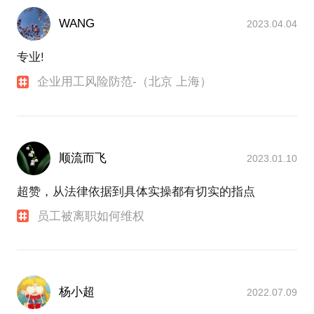
Who's Frank?
WANG
2023.04.04
工作室成立于2017年初；由8位来自不同领域
HRVP/HRGM/HRD专家组成；我们拥有超强执行力的
专业!
幕后团队支持。
企业用工风险防范-（北京 上海）
Who needs our help?
我们专注于向初创/微小企业提供战略人力资源管理咨
询，解决方案及落地指导；我们会从企业运营管理层
面进行诊断，包括管理漏洞/问题，并依据实际情况提
供解决方案；
顺流而飞
2023.01.10
What do we do?
超赞，从法律依据到具体实操都有切实的指点
我们将按需为您提供专业、高效、切实可行的方案指
导，内容包括：猎聘、能力迭代培训、绩效薪酬设
员工被离职如何维权
计、企业文化搭建、企业用工风险控制及共享职业经
理人等；另外我们将面向A轮-D轮企业对接权威FA及
一线VC资源！
我们以短平快的服务模式为主，帮助您迅速解决当下
杨小超
2022.07.09
难题/痛点，支持中长期方案维护，可成为战略合作伙