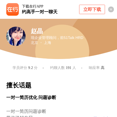
下载在行APP
立即下载
约高手一对一聊天
赵晶
现企业管理顾问，前51Talk HRD
北京 ・ 上海
学员评分
9.2
分
约聊人数
191
人
响应率
高
擅长话题
一对一简历优化 问题诊断
一对一简历问题诊断