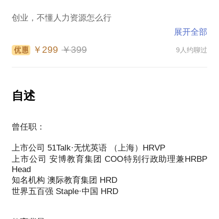
惑
如您原因或要求超时或加时，需按小时计算咨询费，
通常1小时可以帮助你梳理方向，提供共识性解决方
创业，不懂人力资源怎么行
即599元/小时，不足一小时的，按一小时计算。时间
案；如因您的要求或原因超时，无论多少，将按599
特别说明：通常此类咨询1小时足够帮助您寻找方向，
展开全部
给予帮助。
赵晶，现企业管理顾问，前51Talk HRD。拥有17年以
￥299
￥399
9人约聊过
但如您原因或要求加时，超出时长另算，不足一小时
上战略人力资源管理经历，丰富的贴近业务的人力资
源战略支持、人力资源业务协作支持、人力资源运营
管理经验，以及近百人团队管理经验，曾为近千人提
供职场/职业心理咨询。
自述
2017年初成立了北京富兰克管理咨询公司，专注向初
曾任职：
创/微小企业提供战略人力资源管理咨询，解决方案及
落地指导。
上市公司 51Talk·无忧英语 （上海）HRVP
上市公司 安博教育集团 COO特别行政助理兼HRBP
她能帮你解决这些问题：
Head
初创型企业如何更好地搭建组织？
知名机构 澳际教育集团 HRD
初创型企业招聘时会遇到哪些坑？
世界五百强 Staple·中国 HRD
初创型企业如何解决人才流失的痛点？
初创型企业文化如何落地？