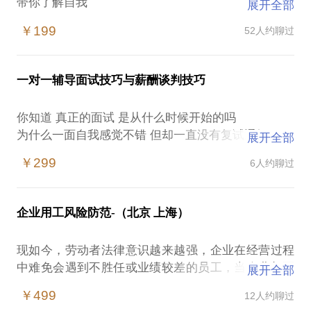
带你了解自我
展开全部
探索自我天赋才干挖掘
￥199
52人约聊过
发现你的过人之处 核心竞争力分析
确定你核心的能力兴趣 价值观探索
找到你内心热爱的事业
一对一辅导面试技巧与薪酬谈判技巧
告别焦虑
你知道 真正的面试 是从什么时候开始的吗
辅导如何有效投递简历
为什么一面自我感觉不错 但却一直没有复试通知
展开全部
让你的简历 不再石沉大海
面试过程中有很多想不明白的问题 HR的问题意味着
￥299
6人约聊过
什么呢
特别说明：
即将去心仪的公司参加面试 该注意些什么呢
通常一对一简历辅导1小时时间足够 最我会尽量在约
面试通过后 薪酬该如何谈判 即不想薪酬报价太低 又
定时间内帮助您寻找方向，给予帮助。
企业用工风险防范-（北京 上海）
怕不小心报高而失去机会
但如您原因或要求加时，超出时长另算，不足一小时
按一小时计算，金额为599元/小时；
现如今，劳动者法律意识越来越强，企业在经营过程
20年以上人力资源经验，面试万人以上，熟悉各种面
中难免会遇到不胜任或业绩较差的员工，当企业想要
展开全部
试形式，了解HR面试潜台词，相信我，可以让你
请相信我 以20年以上的人力资源经验以及成功辅导近
优化掉不符合企业的员工时，解聘成为最大难题；对
的“被动”变主动。
￥499
12人约聊过
千人职业生涯规划经验 带着你一起遇见未知的自己
于解聘这件事，创业者分为两个类型；为了尽快结束