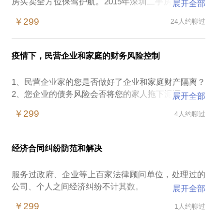
房买卖全方位保驾护航。2015年深圳二手房交易纠纷
展开全部
井喷，本人成功代理近十起二手房交易案件，均取得
￥299
24人约聊过
了较为满意的结果，多起案件结果超出当事人的心理
预期。
约见中，将与您分享的内容有：
疫情下，民营企业和家庭的财务风险控制
1、二手房买卖合同签订前您应当知道的事项；
2、作为卖方，在交易过程中您应当关注的风险点；
1、民营企业家的您是否做好了企业和家庭财产隔离？
3、作为买方，在交易过程中您应当关注的风险点；
2、您企业的债务风险会否将您的家人拖下泥潭？
展开全部
4、交易一旦出现问题，第一时间该如何来规避风险。
3、夫妻店、父子兵、一人公司的经营模式，您所不知
PS.在选择与我见面前，请把你的问题更具体化。毕
￥299
4人约聊过
道的风险？
竟半时的谈话只能解决一个小问题。请把你的问题提
4、危机来临前，我们该做点什么！
前发给我，方便我做更精确的准备，提升约谈效率。
期待与你的会面。
经济合同纠纷防范和解决
我能为你做什么：
【在行郑重提示】：此话题内容仅为该行家在法律领
我有多年的财务和法律从业背景，让我们一起来谈
域的个人经验、意见或观点，仅供学员参考使用，亦
服务过政府、企业等上百家法律顾问单位，处理过的
谈：
不具有任何法律效力。如您需要聘请律师，在行建议
公司、个人之间经济纠纷不计其数。
展开全部
1、如何从公司股权和管理架构设置为企业和家庭设置
您通过正式途径签订相关的律师代理合同、顾问合同
不同类型的经济合同有不同关键点，这些关键点就是
防火墙？
￥299
1人约聊过
或其他形式的聘用合同。本话题内容及行家观点不代
风险防范和纠纷解决的金钥匙。
2、如何防止家人被您企业的债务连累？