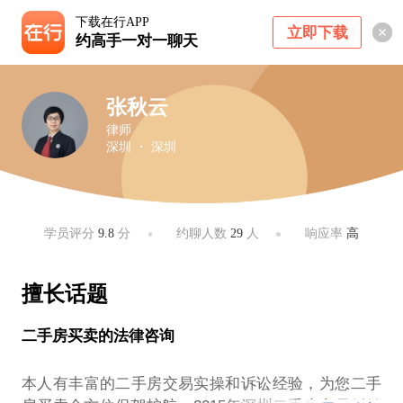
下载在行APP
立即下载
约高手一对一聊天
张秋云
律师
深圳 ・ 深圳
学员评分
9.8
分
约聊人数
29
人
响应率
高
擅长话题
二手房买卖的法律咨询
本人有丰富的二手房交易实操和诉讼经验，为您二手