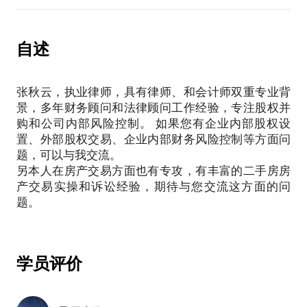
3、民营企业申请银行贷款的注意事项：银行的钱既是
天使、又是魔鬼？
自述
4、我是老板，从公司调钱能有啥事？是的，调钱的方
法不对会出大事！刑事和税务多重风险呐！
张秋云，执业律师，具有律师、和会计师双重专业背
景，多年财务顾问和法律顾问工作经验，专注股权并
购和公司内部风险控制。 如果您有企业内部股权设
置、外部股权交易、企业内部财务风险控制等方面问
题，可以与我交流。
另本人在房产交易方面也有专攻，有丰富的二手房房
产交易实操和诉讼经验，期待与您交流这方面的问
题。
学员评价