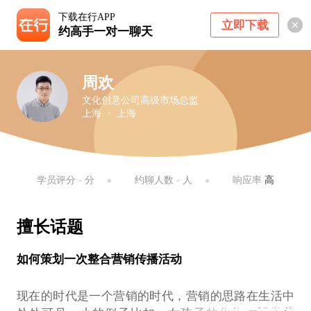
下载在行APP
立即下载
约高手一对一聊天
周欢
文化创意公司高级市场总监
上海 ・ 上海
学员评分
-
分
约聊人数
-
人
响应率
高
擅长话题
如何策划一次整合营销传播活动
现在的时代是一个营销的时代，营销的思路在生活中