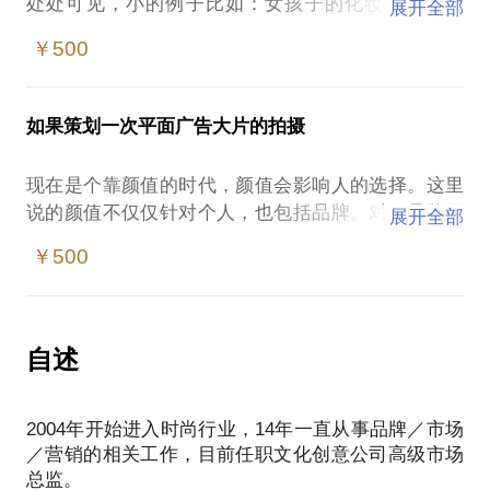
处处可见，小的例子比如：女孩子的化妆---视觉营
展开全部
销，大的例子比如：美国总统竞选，无一不是用营销
￥500
的思路在操作。
那么归根到底，什么是营销，什么是好的营销，营销
的核心又是什么，对于品牌如何去策划一次好的整合
如果策划一次平面广告大片的拍摄
营销传播活动？
这些问题可能会困扰很多初学者，不妨一起来聊聊。
现在是个靠颜值的时代，颜值会影响人的选择。这里
我们可以谈谈关于营销创意的源头，营销内容的制作
说的颜值不仅仅针对个人，也包括品牌。对于品牌而
展开全部
流程，以及传播的规划等等. 希望有机会可以跟大家
言，颜值就是平面广告形象。所以平面广告的拍摄，
￥500
就是一次品牌的颜值塑造过程，你想学会吗？
在这样的情况下，市场营销／媒体公关／品牌经理容
易遭遇：
对于广告大片的拍摄流程和控制重点不清晰；
自述
看到一大堆摄影专业器材的报价，是不是一脸懵逼？
大制作就等于高质量吗？到底贵在哪里？
2004年开始进入时尚行业，14年一直从事品牌／市场
我从2008年开始跟拍各种广告大片，大的制作300万
／营销的相关工作，目前任职文化创意公司高级市场
＋，小的制作1-2万也有，亲自做过摄影师／创意策划
总监。
／制片，甚至包括布景搭建，熟悉所有的细节，储备