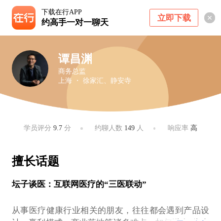
下载在行APP
立即下载
约高手一对一聊天
谭昌渊
商务总监
上海 ・ 徐家汇、静安寺
学员评分
9.7
分
约聊人数
149
人
响应率
高
擅长话题
坛子谈医：互联网医疗的“三医联动”
从事医疗健康行业相关的朋友，往往都会遇到产品设