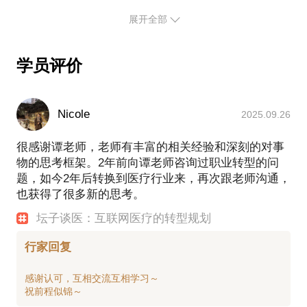
法论。
-平安医保科技 资深咨询顾问
展开全部
商保数据服务平台（快赔/直付/信用医疗）、互联网
医院、医保智能控费、DRGs/DIP、药品福利管理
（PBM）等
学员评价
-玖蚕健康 联合创始人
为高端客户提供个性化定制医疗服务，包括健康管
理、挂号陪诊等
Nicole
2025.09.26
-上海药易 商务总监
中国首个医改GPO项目：上海公立医疗机构(部分)药
很感谢谭老师，老师有丰富的相关经验和深刻的对事
品集中议价采购联盟
物的思考框架。2年前向谭老师咨询过职业转型的问
-上海医药 职业经理人
题，如今2年后转换到医疗行业来，再次跟老师沟通，
上药控股管理咨询专家小组成员/上药控股福建公司采
也获得了很多新的思考。
购总监助理、采购经理
坛子谈医：互联网医疗的转型规划
欢迎关注我在抖音、知乎上的作品：【坛子谈医疗】
行家回复
（相信很多简单的咨询问题，您都可以在这里找到解
答）
感谢认可，互相交流互相学习～