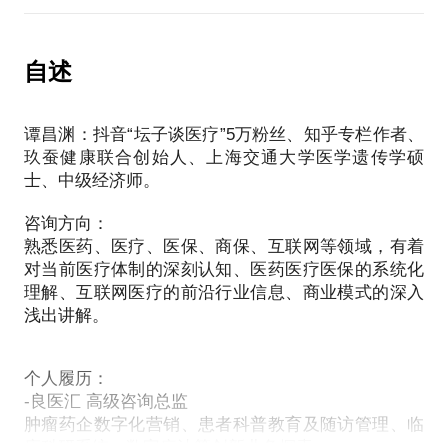
院（公立、民营）、政府（卫健委、医保局）、医药
咨询方向：职业发展、转型规划、岗位分析、offer选
熟悉领域：
企业（工业、商业），2C对应患者和医生。
择
1、医疗改革：区域医疗信息化、互联网医疗、互联网
2C视角：打通患者健康链条，抢夺稀缺的优质医生资
自述
医院、慢病管理等。
源。伴随着对医疗行业的了解和医改进入深水区的政
我的经历：互联网猎头公司合伙人、猎上网医疗行业
2、医药商业：医药供应链、院内物流SPD、处方外
策放开，发现C端只是用户，B端才是客户。
猎聘专家、互联网医疗创始人、医药供应链全岗位管
流、DTP药房等。
谭昌渊：抖音“坛子谈医疗”5万粉丝、知乎专栏作者、
2B视角：医院、政府、医药企业乃至商业保险公司，
理轮岗
3、医疗保险：医保控费、支付方式改革、DRG、DIP
玖蚕健康联合创始人、上海交通大学医学遗传学硕
才是医疗行业整个产业链中当下最重要一环，是变现
士、中级经济师。
的资源来源、也是变现的商业途径，医改所谓的“路径
懂行业、懂猎聘，帮你找到自我的价值点、正确的方
依赖”。
向。
咨询方向：
熟悉医药、医疗、医保、商保、互联网等领域，有着
我的行业经验、产品设计、实践优势如下：
对当前医疗体制的深刻认知、医药医疗医保的系统化
1、对于医药供应链的运营模式、核心客户的真实需
理解、互联网医疗的前沿行业信息、商业模式的深入
求、商业利益的变现渠道都有着深刻理解；
浅出讲解。
2、对于商业模式构建、需求调研分析、竞品分析、投
产比、产品生命周期等有着丰富的一线实操经验和感
个人履历：
悟；
-良医汇 高级咨询总监
3、参与了诸多医疗信息化政府项目的方案拟定及落地
肿瘤药企数字化营销、患者科普教育及随访管理、临
执行，对于产品方向和项目进度的把控有着成熟的方
床科研系统、数字疗法等创新业务探索