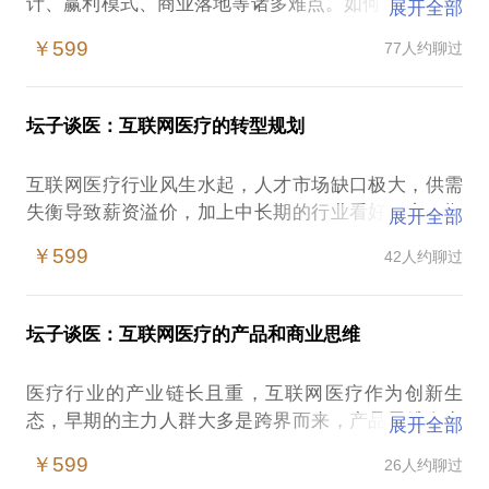
计、赢利模式、商业落地等诸多难点。如何避免“头痛
展开全部
治头、脚痛治脚”的互联网医疗模式，透过重重市场迷
￥599
77人约聊过
雾，分析利益格局，突破政策限制，找到可规模复制
的商业模式？
坛子谈医：互联网医疗的转型规划
我们先来对比下中美医改模式：
中国“三医”联动：坚持医保、医药、医疗‘三医联动’，
互联网医疗行业风生水起，人才市场缺口极大，供需
用改革的办法在破除以药养医、完善医保支付制度、
失衡导致薪资溢价，加上中长期的行业看好，窗口期
展开全部
开展分级诊疗等方面迈出更大步伐。
还会继续保持，是众多求职者转型的方向。
美国“3P”模式：整合患者（Patient）、医生及医疗机
￥599
42人约聊过
构（Provider）、保险机构（Payment），实现利益
如果你是：
共享。
传统行业人才：想转型互联网、大健康，针对岗位要
坛子谈医：互联网医疗的产品和商业思维
求的“互联网”背景，如何转型？如何在现有的知识结
“三医联动”政策面讲的是如何破解“以药养医”等旧有联
构、能力分布、行业背景上，找到和目标岗位的匹配
动机制，市场面讲的是如何借助医药、医保的方式来
医疗行业的产业链长且重，互联网医疗作为创新生
点？
变现医疗资源，以商业化的形式让“利益输送”转变
态，早期的主力人群大多是跨界而来，产品思维向商
展开全部
互联网行业人才：想转型互联网医疗，针对岗位要求
成“阳光化收入”，达到“合法收入、多方共赢”的新生态
业思维的转变还需时间和经验的积累。
的“医疗”背景，如何短平快的补足行业知识短板？
￥599
26人约聊过
系统，这就是国家政策导向上的“顶层设计”。
传统医疗行业的参与方包括2B、2C两端，2B对应医