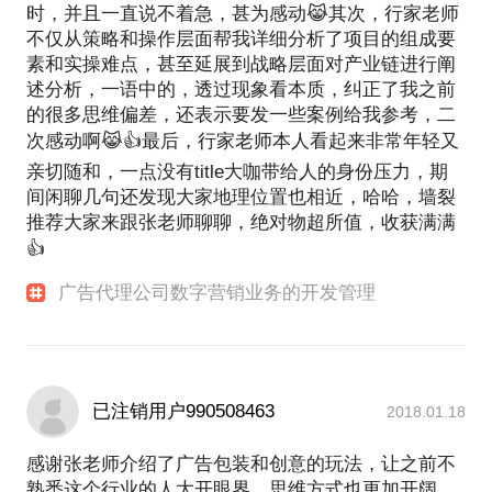
时，并且一直说不着急，甚为感动😹其次，行家老师
不仅从策略和操作层面帮我详细分析了项目的组成要
素和实操难点，甚至延展到战略层面对产业链进行阐
述分析，一语中的，透过现象看本质，纠正了我之前
的很多思维偏差，还表示要发一些案例给我参考，二
次感动啊😹👍最后，行家老师本人看起来非常年轻又
亲切随和，一点没有title大咖带给人的身份压力，期
间闲聊几句还发现大家地理位置也相近，哈哈，墙裂
推荐大家来跟张老师聊聊，绝对物超所值，收获满满
👍
广告代理公司数字营销业务的开发管理
已注销用户990508463
2018.01.18
感谢张老师介绍了广告包装和创意的玩法，让之前不
熟悉这个行业的人大开眼界，思维方式也更加开阔，