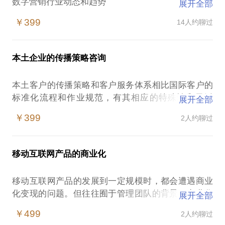
数字营销行业动态和趋势
展开全部
TOP数字代理公司的核心策略方法论、业务管理体系
￥399
14人约聊过
数字营销策略的发想与落地
大型客户数字业务比稿方案解析、提案经验
数字业务的项目管理、实施经验
本土企业的传播策略咨询
以上条目未涵盖到的有关数字营销的一切……
PS.在选择与我见面前，请把你的问题更具体化。毕
本土客户的传播策略和客户服务体系相比国际客户的
竟一小时的谈话只能解决一个小问题。请把你的问题
标准化流程和作业规范，有其相应的特殊性和灵活
展开全部
提前发给我，方便我做更精确的准备，提升见面效
性。如何在服务本土大客户的过程中，挖掘洞察、系
￥399
2人约聊过
统化服务体系和流程、提升客户粘性和服务质量，一
直是本土广告代理公司面临的长期困难和重点课题
在这样的情况下，媒介代理公司从业人员容易遭遇：
移动互联网产品的商业化
局限于公司和平台视野，思路跑偏；
服务能力和专业能力难以兼顾、均衡提升。
移动互联网产品的发展到一定规模时，都会遭遇商业
我在曾在4A和TOP5的几家本土代理公司负责传播策
化变现的问题。但往往囿于管理团队的背景、商业化
展开全部
划和大客户服务工作，深入服务多个行业领军品牌的
策略和模式的偏差、运营团队的经验能力等原因，能
传播业务。
￥499
2人约聊过
够成功迈出商业化第一步的产品很少。我曾参与多个
我愿意与你分享的内容包括：