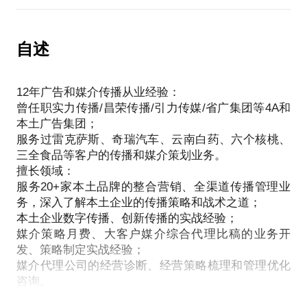
互联网产品的商业化策略规划和前期运营推广。
本土企业传播实战：
我愿意与你分享的内容包括：
本土品牌与国际品牌市场营销和传播业务开展的特征
移动互联网产品商业化前景分析
自述
和差异点；
制定移动互联网产品商业化模式和策略
本土品牌和广告代理公司的业务合作机制；
商业化产品设计和运营
本土品牌广告代理生态圈解读（行业品牌格局/广告公
12年广告和媒介传播从业经验：
直客和代理公司推广经验
司格局/一线公司的经营策略和竞争优势分析）；
曾任职实力传播/昌荣传播/引力传媒/省广集团等4A和
商业化营销团队的搭建和管理
本土企业传播和媒介策略方法论和案例解析；
本土广告集团；
本土企业广告业务开发/预算挖掘实战经验。
服务过雷克萨斯、奇瑞汽车、云南白药、六个核桃、
PS.在选择与我见面前，请把你的问题更具体化。毕
三全食品等客户的传播和媒介策划业务。
竟一小时的谈话只能解决一个小问题。请把你的问题
擅长领域：
提前发给我，方便我做更精确的准备，提升见面效
服务20+家本土品牌的整合营销、全渠道传播管理业
务，深入了解本土企业的传播策略和战术之道；
本土企业数字传播、创新传播的实战经验；
媒介策略月费、大客户媒介综合代理比稿的业务开
发、策略制定实战经验；
媒介代理公司的经营诊断、经营策略梳理和管理优化