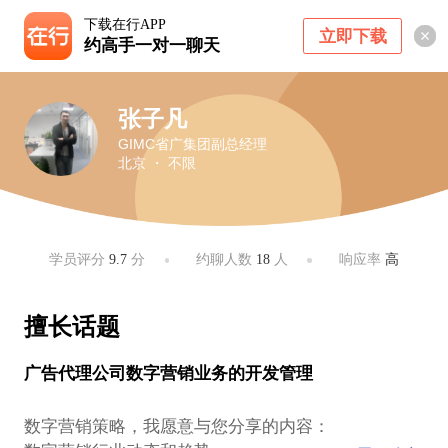
下载在行APP
立即下载
约高手一对一聊天
张子凡
GIMC省广集团副总经理
北京 ・ 不限
学员评分
9.7
分
约聊人数
18
人
响应率
高
擅长话题
广告代理公司数字营销业务的开发管理
数字营销策略，我愿意与您分享的内容：