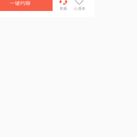
一键约聊
客服
心愿单