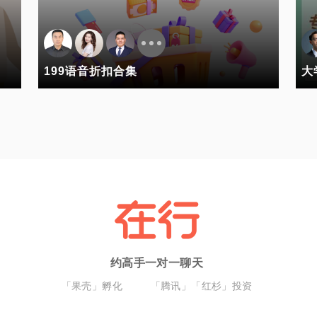
199语音折扣合集
大
约高手一对一聊天
「果壳」孵化
「腾讯」「红杉」投资