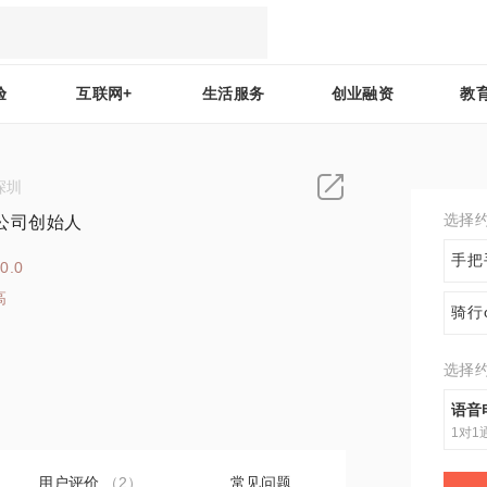
验
互联网+
生活服务
创业融资
教
深圳
选择
公司创始人
手把
0.0
高
骑行
5
选择
语音
1对1
用户评价
（2）
常见问题