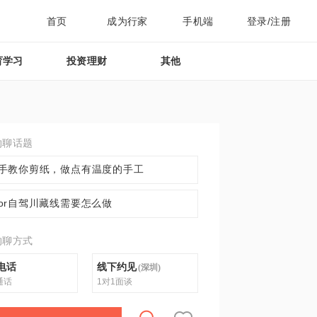
首页
成为行家
手机端
登录/注册
育学习
投资理财
其他
约聊话题
手教你剪纸，做点有温度的手工
or自驾川藏线需要怎么做
约聊方式
电话
线下约见
(
深圳
)
通话
1对1面谈