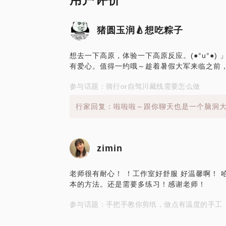
猪圆玉润🍐想吃粽子
想去一下高原，体验一下高原反应。(●°u°●)
有爱心。值得一约哦～趁着暑假大军来临之前
参与话题：骑行or自驾川藏线需要怎么做
行家回复：啦啦啦～跟你聊天也是一个脑洞
zimin
老师很有耐心！ ！工作室好舒服 好温馨啊！ 
本的方法。还是需要多练习！感谢老师！
参与话题：手把手教你剪纸，做点有温度的手工