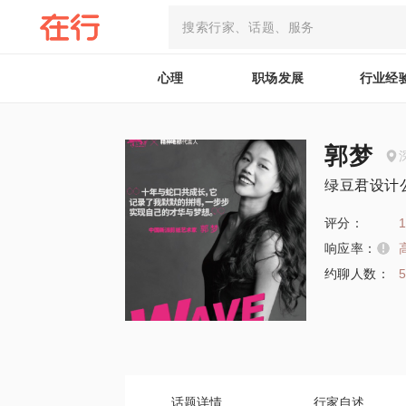
心理
职场发展
行业经
郭梦
绿豆君设计
评分：
1
响应率：
约聊人数：
话题详情
行家自述