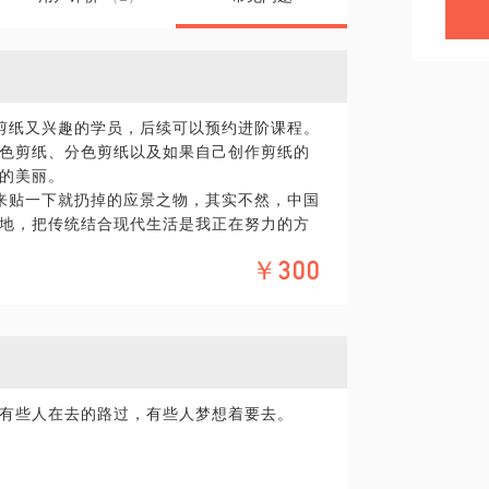
剪纸又兴趣的学员，后续可以预约进阶课程。
色剪纸、分色剪纸以及如果自己创作剪纸的
的美丽。
来贴一下就扔掉的应景之物，其实不然，中国
地，把传统结合现代生活是我正在努力的方
、贺卡、请帖等。让它用一种更加美丽的形
￥300
豪、北京国贸等五星级酒店。
这是剪纸独有的魅力，就是这种魅力让我们更
守着传统的模式高喊口号，而是切实的把它
。
有些人在去的路过，有些人梦想着要去。