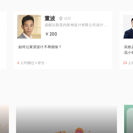
董波
成都
工
成都以勒室内装饰设计有限公司设计总
监
￥200
·
如何让家居设计不再烦恼？
·
实效
·
花小
4
人约聊过
•
评分
-
24
人