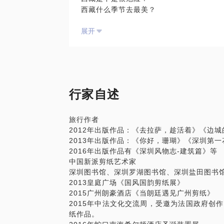
西藏什么季节去最美？
我在2011年4月15日，我骑着单车从成都
展开
天休息）2160公里骑行到拉萨，将近一个
解川藏线的每一个站点，住宿，风土人情，
2012年我写成《去拉萨，趁活着》一书
住宿，海拔，温度，是一本非常详细川藏旅
我愿意与你分享的内容包括：
行家自述
川藏线自驾、骑行攻略；
去西藏应该提前做什么准备；
旅行作者
去西藏的注意事项；
2012年出版作品：《去拉萨，趁活着》《边
去西藏吃住行应该选择什么；
2013年出版作品：《你好，珊瑚》《深圳第一
了解西藏的风土人情；
2016年出版作品有《深圳风物志-建筑篇》等
赠送一本《去拉萨，趁活着》川藏旅行攻略
中国新派剪纸艺术家
PS.在选择与我见面前，请把你的问题更
深圳图书馆、深圳罗湖图书馆、深圳盐田图书
题。请把你的问题提前发给我，方便我做更
2013皇庭广场《国风国韵剪纸展》
面。
2015广州朗豪酒店《当朗廷遇见广州剪纸》
2015年中法文化交流周，受邀为法国政府创
纸作品。