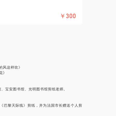
的武侯祠出发，历经27天（其中21天骑行，6
￥300
月的时间，在318川藏线骑行穿梭，深入的了
风景。
，书内明确的记载了每一个个地方的风土人情，
行攻略。
城的风这样吹》
花》
。
具体化。毕竟一小时的谈话只能解决一个小问
馆、宝安图书馆、光明图书馆剪纸老师。
精确的准备，提升见面效率。期待与你的见
作《巴黎天际线》剪纸，并为法国市长赠送个人剪