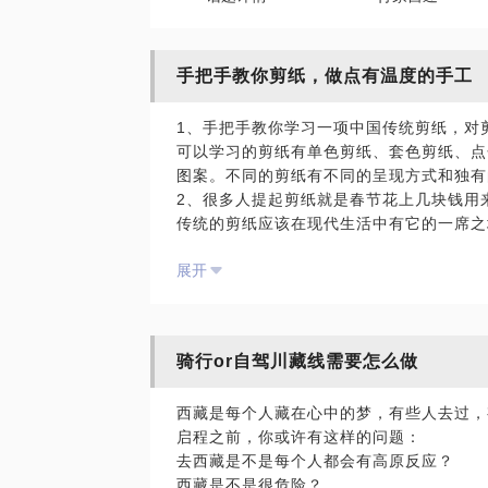
手把手教你剪纸，做点有温度的手工
1、手把手教你学习一项中国传统剪纸，对
可以学习的剪纸有单色剪纸、套色剪纸、点
图案。不同的剪纸有不同的呈现方式和独有
2、很多人提起剪纸就是春节花上几块钱用
传统的剪纸应该在现代生活中有它的一席之
向。如今把它们做成衍生的剪纸礼品。书签
展开
式出现在深圳东海朗廷、香格里拉、中洲万
3、剪纸是我们国家唯一没有断层的文化，
有使命感去把它发扬与传承。但我们不能固
结合更加适合我们现代人审美的形式来创新
骑行or自驾川藏线需要怎么做
4、匠人的一颗匠心
西藏是每个人藏在心中的梦，有些人去过，
启程之前，你或许有这样的问题：
去西藏是不是每个人都会有高原反应？
西藏是不是很危险？