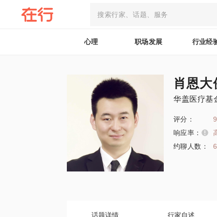
心理
职场发展
行业经
肖恩大
华盖医疗基
评分：
9
响应率：
约聊人数：
话题详情
行家自述