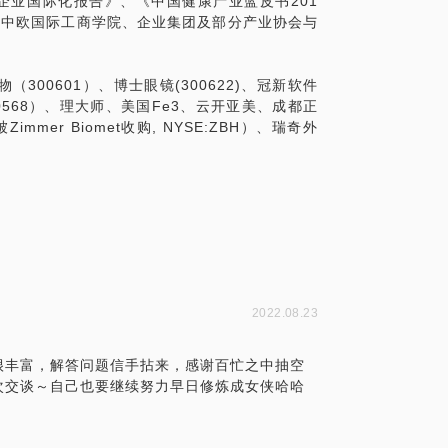
国企业国际化报告》、《中国健康产业蓝皮书201
对于如何做好PE机构的投后增值服务能力以
、中欧国际工商学院、企业集团及部分产业协会与
能力，一是要能找到行业里最优秀的管理团
具备各方资源，要在每个细分板块都能找到
让它们产生好的整合协同效应，这才是一个
00601）、博士眼镜(300622)、冠新软件
0568）、理大师、美国Fe3、云开亚美、成都正
mer Biomet收购, NYSE:ZBH）、瑞奇外
沿一部分，进得早，跑得快；要么扎扎实实
，还是很多的。
2022.08.23
很丰富，解答问题信手拈来，感谢百忙之中抽空
次交谈～自己也要继续努力早日修炼成女侠哈哈