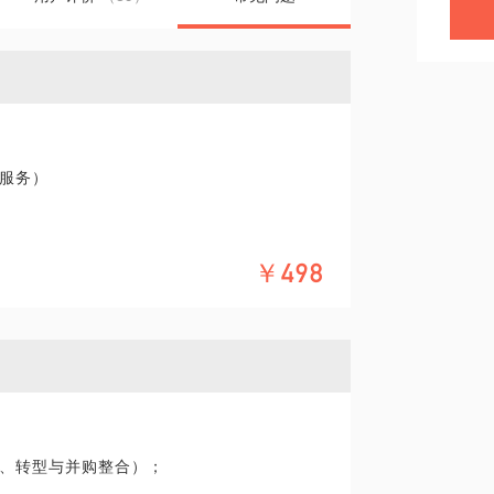
服务）
￥498
额超过1800亿元。中国上市公司出海并购也频
年，上市公司设立PE基金快速增长，也是一
讲述着各自增长的逻辑与变革路径。当下，
前的现实难题。除了内生性的增长，上市公
助资本之力寻求发展与转型。
、转型与并购整合）；
市公司，往往通过管理的变革、行业的迁移
型三种方式逐步探寻自我突破与价值实现。