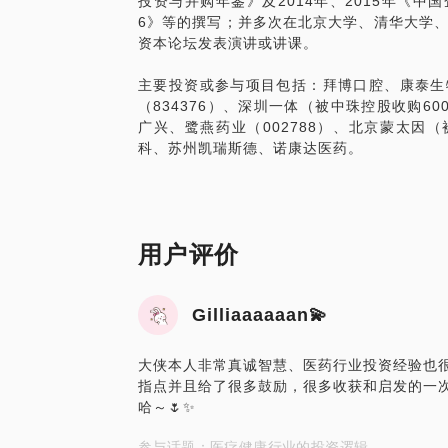
投资与并购年鉴》及2014年、2015年《中
在？做好一个搬运工也是需要专业技巧的，
6》等的撰写；并多次在北京大学、清华大学
及对产业链的整合，需要具备两大核心要素
资本论坛发表演讲或讲课。
队，确保理念的执行力；二是要在产业链上
适合的标的，并能通过资本和管理的纽带，
主要投资或参与项目包括：拜博口腔、康泰生物（3
好的并购预期要达到的效果。
（834376）、深圳一体（被中珠控股收购60
广兴、鹭燕药业（002788）、北京蒙太因（被Zim
要么走在大部分人的前面，成为趋势的最前
科、苏州凯瑞斯德、诺康达医药。
练好内功，投了企业之后发挥好实力；机会
用户评价
Gilliaaaaaan💫
大侠本人非常真诚智慧、医药行业投资经验也
指点并且给了很多鼓励，很多收获和启发的一
哈～🌷✨
参与话题：医疗健康行业的投资逻辑