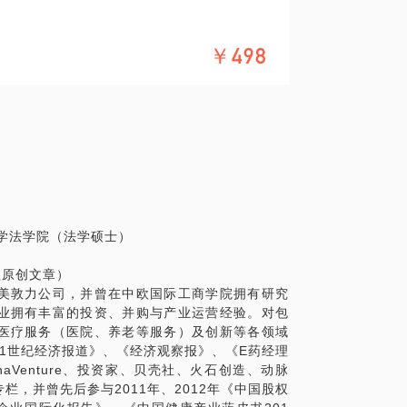
者从原医药行业向外延展进行的多元化战
门槛；VC越来越像PE，PE越来越像VC，L
的战略方向等，都是目前较为常见的方式。
￥498
色难分。
司借助资本的力量，则可以更有效加大转型
性。
是能够发挥更多价值：一是早期VC。专业与
样；二是二级市场PE，做的对不对市场马上
E，具有真正产业整合思维与资源整合能力的
力和增值服务能力的要求还是蛮高的。研究
果只是介乎其中的短期套利者，则会变得比
学法学院（法学硕士）
多具有拍脑门的特点，成功的投资人自然拍完
要很多行业积累和技巧的。投早期VC的一个
理原创文章）
正放在面前，就看有没有这个勇气和有没有
美敦力公司，并曾在中欧国际工商学院拥有研究
以很大程度上降低投资风险）。而PE机构，
业拥有丰富的投资、并购与产业运营经验。对包
其估值倍数都已远超二级市场，可是仍然会
医疗服务（医院、养老等服务）及创新等各领域
要投，令人咋舌。
1世纪经济报道》、《经济观察报》、《E药经理
aVenture、投资家、贝壳社、火石创造、动脉
因素（相对于成熟市场，目前仍然高位），部
，并曾先后参与2011年、2012年《中国股权
（包括跨境套利）？那么，PE机构的价值何