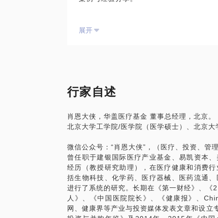
无论是从其他行业转行进入到医药行业，或
PE投资的价值。投资人越来越多，几乎没有
略，还是在原有的基础上尝试创建与整合新
展开
P与GP界限开始模糊；创业者与投资人角
具有增值服务能力的资本深度介入和上市公
的力度，并提高企业价值和转型成功的可能
在如此激励竞争的环境之下，有三个方向还
专注的VC，如同专业的医疗行业从业者一
就可以检验；三是一级市场专业股权投资P
专业医疗健康基金。这三个方向对于研究能
行家自述
创造价值，而不只是去抢项目和拼价格，如
较困难。
肖恩大侠，华盖医疗基金 董事总经理，北京。
北京大学工学院/医学院（医学硕士）、北京大
投资估值。VC机构给予创业企业的估值大
以后的成功率高一些。但其实拍脑门也是需
微信公众号：“肖恩大侠”，（医疗、投资、管
好处就是很多时候，项目是不需要抢的，反
曾任职于建银国际医疗产业基金、易凯资本、
成功的运气（细分行业的专业投资人士，可
经历（教授研究助理），在医疗健康和消费行
很多企业在受众多机构追捧和竞争的同时，
括生物科技、化学药、医疗器械、医药流通、
有新的机构在其它条件不变情况下直接加价
进行了系统的研究。长期在《第一财经》、《2
人》、《中国医院院长》、《健康报》、Chin
PE价值。由于国内A股上市公司的高估值
网、健康界等产业与投资媒体发表文章和设立专栏
分PE投资人是否还在单纯地追逐估值套利