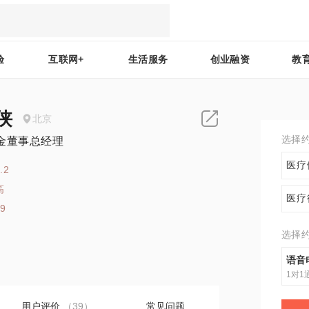
验
互联网+
生活服务
创业融资
教
侠
北京
选择
金董事总经理
医疗
.2
高
医疗
69
选择
语音
1对1
用户评价
（39）
常见问题