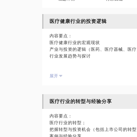
医疗健康行业的投资逻辑
内容要点：
医疗健康行业的宏观现状
产业与投资的逻辑（医药、医疗器械、医疗
行业发展趋势与探讨
本文是我今年首发于《经济观察报》：
展开
2016年医药健康行业并购超过400起，金
频引业界注目。另外，在刚刚过去的2016
大热点。
医疗行业的转型与经验分享
在频频发布公告的上市公司背后，其实都在
新的增长点无疑是摆在医疗健康上市公司面
内容要点：
司已更多地寻求外延式并购和资源整合，借
医疗行业的转型；
把握转型与投资机会（包括上市公司的转型
医疗健康行业的转型，特别是传统的医药上
案例与经验分享。
（包括横向拓展与纵向深入）和企业整体转