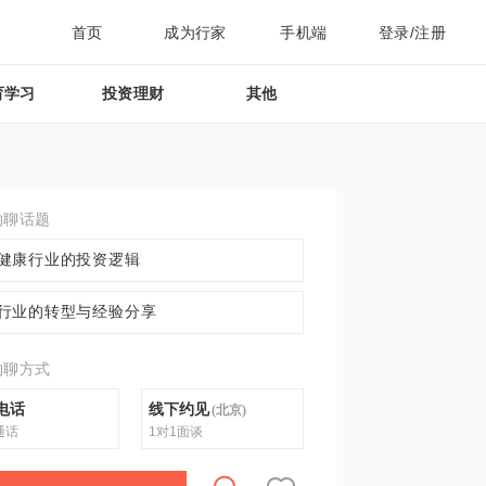
首页
成为行家
手机端
登录/注册
育学习
投资理财
其他
约聊话题
健康行业的投资逻辑
行业的转型与经验分享
约聊方式
电话
线下约见
(
北京
)
通话
1对1面谈