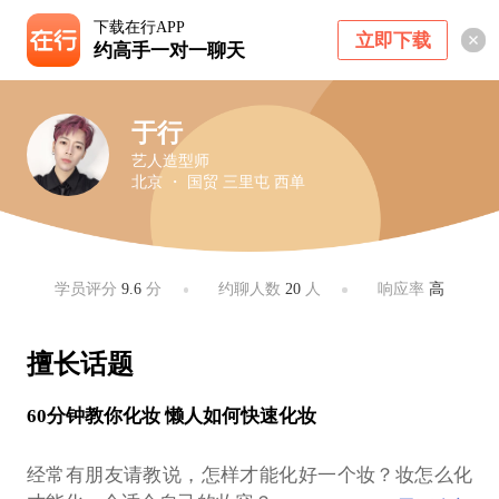
下载在行APP
立即下载
约高手一对一聊天
于行
艺人造型师
北京 ・ 国贸 三里屯 西单
学员评分
9.6
分
约聊人数
20
人
响应率
高
擅长话题
60分钟教你化妆 懒人如何快速化妆
经常有朋友请教说，怎样才能化好一个妆？妆怎么化