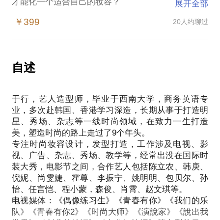
才能化一个适合自己的妆容？
展开全部
于行在这60分钟会根据你的脸型、皮肤状况、五官结
￥399
20人约聊过
构，深入探讨：
如何让你快速化出适合自己的美妆；
推荐适合你皮肤的护肤彩妆经验；
让你立马变成彩妆达人，心动不如行动，快来做自信
自述
于行，艺人造型师，毕业于西南大学，商务英语专
业，多次赴韩国、香港学习深造，长期从事于打造明
星、秀场、杂志等一线时尚领域，在致力一生打造
美，塑造时尚的路上走过了9个年头。
专注时尚妆容设计，发型打造，工作涉及电视、影
视、广告、杂志、秀场、教学等，经常出没在国际时
装大秀，电影节之间，合作艺人包括陈立农、韩庚、
倪妮、尚雯婕、霍尊、李振宁、姚明明、包贝尔、孙
怡、任言恺、程小蒙，森俊、肖霄、赵文琪等。
电视媒体：《偶像练习生》《青春有你》《我们的乐
队》《青春有你2》《时尚大师》《演說家》《說出我