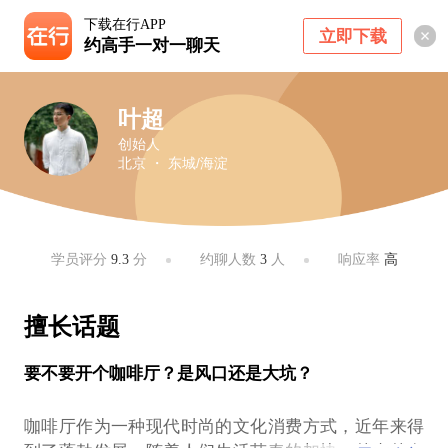
下载在行APP
立即下载
约高手一对一聊天
叶超
创始人
北京 ・ 东城/海淀
学员评分
9.3
分
约聊人数
3
人
响应率
高
擅长话题
要不要开个咖啡厅？是风口还是大坑？
咖啡厅作为一种现代时尚的文化消费方式，近年来得