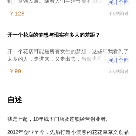
到了蓬勃发展。随着人们生活节奏的加快，越来越多
展开全部
的人选择在咖啡厅中放松自己，享受一杯美味的咖啡
￥128
1人约聊过
和美好的时光。
然而，咖啡厅创业也面临着许多挑战，如何在竞争激
烈的市场中脱颖而出，成为创业者需要认真思考的问
开一个花店的梦想与现实有多大的差距？
题。
1.分析咖啡厅创业的概况
开一个花店可能是所有女生的梦想，这些年我看到了
2.咖啡厅创业咨询服务及其提供方案
太多的人，走进来，又走出去，当然也有人做的风生
展开全部
3.案例分析
水起，这是为什么呢？一个看似利润超高的行业，为
4.风险管理和未来发展趋势等方面
￥99
2人约聊过
什么做不成？成功的因素有很多，但是失败的因素可
为咖啡厅创业者提供指导和建议。
自述
我是叶超，10年线下门店及连锁经营创业者。
2012年创业至今，先后打造小浣熊的花花草草文创品